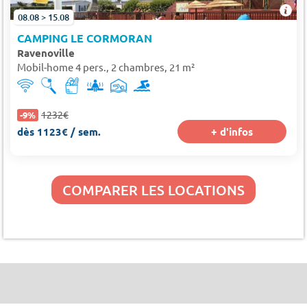
08.08 > 15.08
CAMPING LE CORMORAN
Ravenoville
Mobil-home 4 pers., 2 chambres, 21 m²
1232€
-9%
dès 1123€ / sem.
+ d'infos
COMPARER LES LOCATIONS