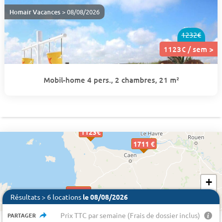
Homair Vacances
> 08/08/2026
1232€
1123€ / sem >
Mobil-home 4 pers., 2 chambres, 21 m²
1123€
1711 €
+
1067 €
−
Résultats > 6 locations
le 08/08/2026
Prix TTC par semaine (Frais de dossier inclus)
PARTAGER