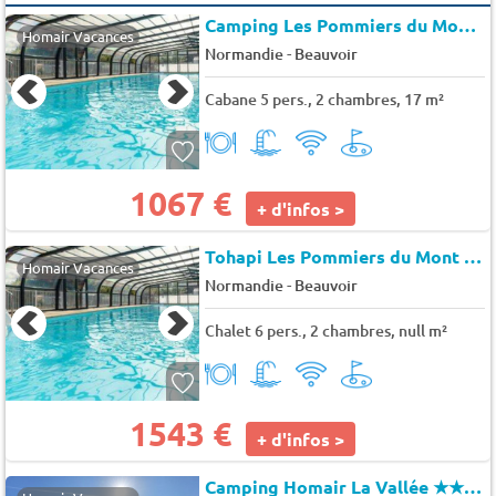
Camping Les Pommiers du Mont Saint Michel
Homair Vacances
-
Normandie
Beauvoir
Cabane 5 pers., 2 chambres, 17 m²
1067 €
+ d'infos >
Tohapi Les Pommiers du Mont Saint Michel
Homair Vacances
-
Normandie
Beauvoir
Chalet 6 pers., 2 chambres, null m²
1543 €
+ d'infos >
Camping Homair La Vallée
★★★★★