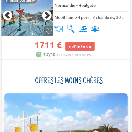
Homair Vacances
-
Normandie
Houlgate
Mobil-home 4 pers., 2 chambres, 30 m² - 35 m²
1711 €
+ d'infos >
7.7/10
453 AVIS SUR 4 SITES
OFFRES LES MOINS CHÈRES