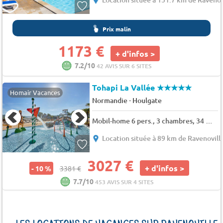
Prix malin
1173 €
+ d'infos >
7.2/10
42 AVIS SUR 6 SITES
Tohapi La Vallée
★★★★★
Homair Vacances
-
Normandie
Houlgate
Mobil-home 6 pers., 3 chambres, 34 m² - 36 m²
Location située à 89 km de Ravenovill
3027 €
+ d'infos >
- 10 %
3381 €
7.7/10
453 AVIS SUR 4 SITES