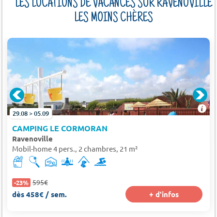
LES LOCATIONS DE VACANCES SUR RAVENOVILLE
LES MOINS CHÈRES
29.08 > 05.09
CAMPING LE CORMORAN
Ravenoville
Mobil-home 4 pers., 2 chambres, 21 m²
595€
-23%
dès 458€ / sem.
+ d'infos