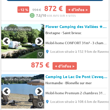
872 €
+ d'infos >
- 12 %
994 €
7.5/10
608 AVIS SUR 4 SITES
Flower Camping des Vallées
★★★
le site du camping
-
Bretagne
Saint brieuc
Mobil-home CONFORT 31m² - 3 chambres avec terrasse couverte 6 pers.
Location située à 152.9 km de Ravenov
875 €
+ d'infos >
Camping Le Lac De Pont L'eveque
le site du camping
-
Normandie
Blonville sur mer
Mobil-home Premium 2 chambres 31m² 4 pers.
Location située à 108.6 km de Ravenov