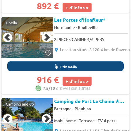
892 €
+ d'infos >
Les Portes d'Honfleur*
Goelia
-
Normandie
Boulleville
2 PIECES CABINE 4/6 PERS.
Location située à 120.4 km de Ravenov
Prix malin
916 €
+ d'infos >
7.5/10
615 AVIS SUR 5 SITES
Camping de Port La Chaîne
★★★★
Camping and Co
-
Bretagne
Pleubian
Mobil home - Terrasse - TV 4 pers.
Location située à 151.7 km de Ravenov