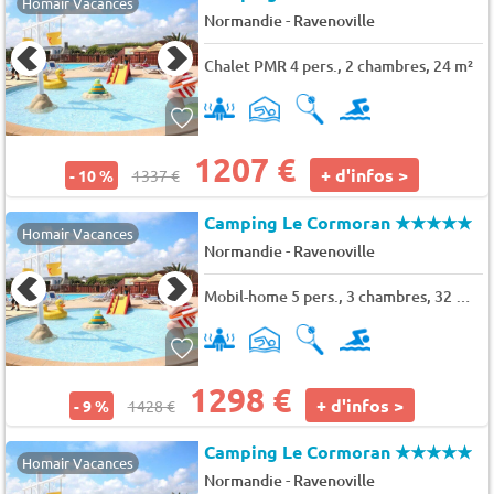
Homair Vacances
-
Normandie
Ravenoville
Chalet PMR 4 pers., 2 chambres, 24 m²
1207 €
+ d'infos >
- 10 %
1337 €
Camping Le Cormoran
★★★★★
Homair Vacances
-
Normandie
Ravenoville
Mobil-home 5 pers., 3 chambres, 32 m² - 34 m²
1298 €
+ d'infos >
- 9 %
1428 €
Camping Le Cormoran
★★★★★
Homair Vacances
-
Normandie
Ravenoville