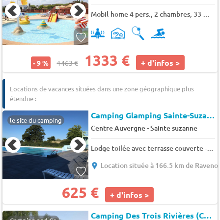
Mobil-home 4 pers., 2 chambres, 33 m² - 35 m²
1333 €
+ d'infos >
- 9 %
1463 €
Locations de vacances situées dans une zone géographique plus
étendue :
Camping Glamping Sainte-Suzanne
le site du camping
-
Centre Auvergne
Sainte suzanne
Lodge toilée avec terrasse couverte - avec sanitaires 4 pers. 4 pers.
Location située à 166.5 km de Ravenov
625 €
+ d'infos >
Camping Des Trois Rivières (Creully à 3km)