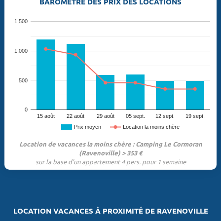
BAROMÈTRE DES PRIX DES LOCATIONS
1,500
1,000
500
0
15 août
22 août
29 août
05 sept.
12 sept.
19 sept.
Prix moyen
Location la moins chère
Location de vacances la moins chère : Camping Le Cormoran
(Ravenoville) > 353 €
sur la base d'un appartement 4 pers. pour 1 semaine
LOCATION VACANCES À PROXIMITÉ DE RAVENOVILLE