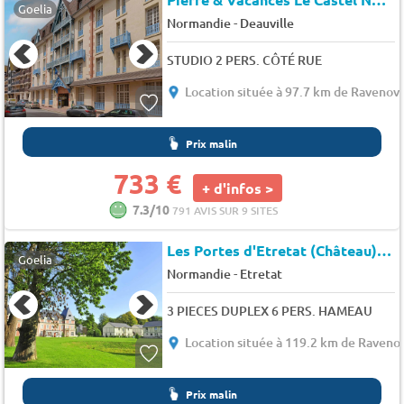
Goelia
-
Normandie
Deauville
STUDIO 2 PERS. CÔTÉ RUE
Location située à 97.7 km de Ravenovi
Prix malin
733 €
+ d'infos >
7.3/10
791 AVIS SUR 9 SITES
Les Portes d'Etretat (Château)
★
Goelia
-
Normandie
Etretat
3 PIECES DUPLEX 6 PERS. HAMEAU
Location située à 119.2 km de Ravenov
Prix malin