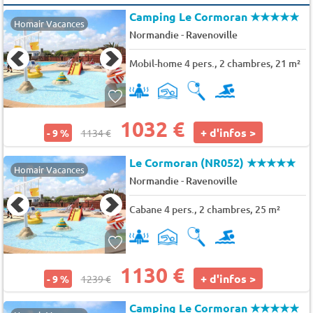
Camping Le Cormoran
★★★★★
Homair Vacances
-
Normandie
Ravenoville
Mobil-home 4 pers., 2 chambres, 21 m²
1032 €
+ d'infos >
- 9 %
1134 €
Le Cormoran (NR052)
★★★★★
Homair Vacances
-
Normandie
Ravenoville
Cabane 4 pers., 2 chambres, 25 m²
1130 €
+ d'infos >
- 9 %
1239 €
Camping Le Cormoran
★★★★★