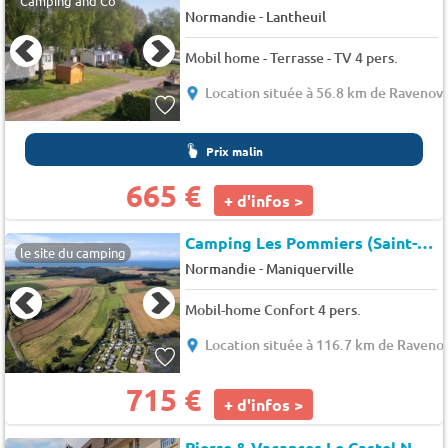
Camping and Co
-
Normandie
Lantheuil
Mobil home - Terrasse - TV 4 pers.
Location située à 56.8 km de Ravenovi
Prix malin
665 €
+ d'infos >
Camping Les Pommiers (Saint-Léonard à 2 km)
le site du camping
-
Normandie
Maniquerville
Mobil-home Confort 4 pers.
Location située à 116.7 km de Ravenov
715 €
+ d'infos >
Pierre & Vacances Le Castel Normand