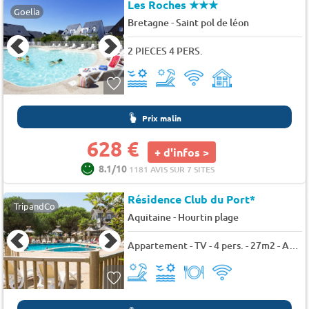
Les Roches
★★★
Goelia
-
Bretagne
Saint pol de léon
2 PIECES 4 PERS.
Prix malin
628 €
+ d'infos >
8.1/10
1181 AVIS SUR 7 SITES
Résidence Club du Port*
TripandCo
-
Aquitaine
Hourtin plage
Appartement - TV - 4 pers. - 27m2 - Animaux admis