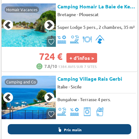
Camping Homair La Baie de Kernic
Homair Vacances
-
Bretagne
Plouescat
Super Lodge 5 pers., 2 chambres, 35 m²
724 €
+ d'infos >
7.8/10
1384 AVIS SUR 7 SITES
Camping Village Rais Gerbi
Camping and Co
-
Italie
Sicile
Bungalow - Terrasse 4 pers.
Prix malin