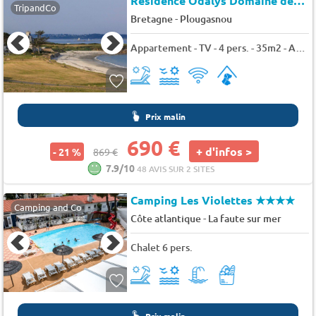
Résidence Odalys Domaine des Roches Jaunes
TripandCo
-
Bretagne
Plougasnou
Appartement - TV - 4 pers. - 35m2 - Animaux admis
Prix malin
690 €
+ d'infos >
- 21 %
869 €
7.9/10
48 AVIS SUR 2 SITES
Camping Les Violettes
★★★★
Camping and Co
-
Côte atlantique
La faute sur mer
Chalet 6 pers.
Prix malin