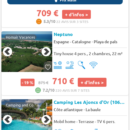
709 €
+ d'infos >
5.3/10
22 AVIS SUR 3 SITES
Neptuno
Homair Vacances
-
Espagne - Catalogne
Playa de pals
Tiny house 4 pers., 2 chambres, 22 m²
710 €
+ d'infos >
- 19 %
875 €
7.2/10
220 AVIS SUR 7 SITES
Camping Les Ajoncs d'Or (106612)
Camping and Co
-
Côte atlantique
La baule
Mobil home - Terrasse - TV 6 pers.