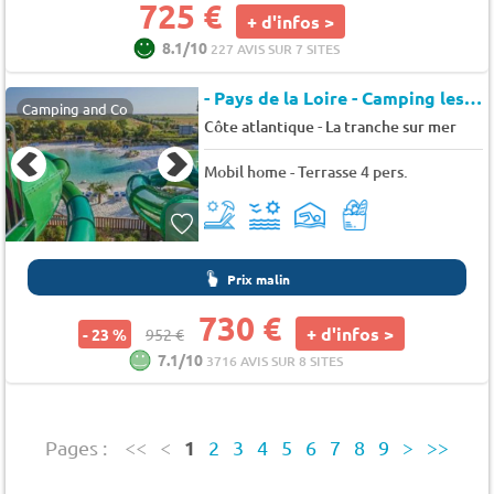
725 €
+ d'infos >
8.1/10
227 AVIS SUR 7 SITES
- Pays de la Loire - Camping les Almadies
Camping and Co
-
Côte atlantique
La tranche sur mer
Mobil home - Terrasse 4 pers.
Prix malin
730 €
+ d'infos >
- 23 %
952 €
7.1/10
3716 AVIS SUR 8 SITES
1
Pages :
<<
<
2
3
4
5
6
7
8
9
>
>>