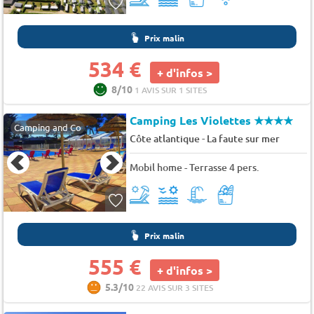
Prix malin
534 €
+ d'infos >
8/10
1 AVIS SUR 1 SITES
Camping Les Violettes
★★★★
Camping and Co
-
Côte atlantique
La faute sur mer
Mobil home - Terrasse 4 pers.
Prix malin
555 €
+ d'infos >
5.3/10
22 AVIS SUR 3 SITES