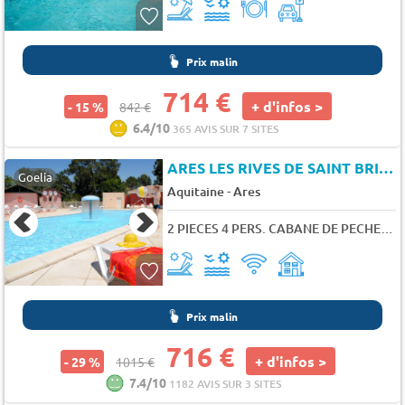
Prix malin
714 €
+ d'infos >
- 15 %
842 €
6.4/10
365 AVIS SUR 7 SITES
ARES LES RIVES DE SAINT BRICE
Goelia
-
Aquitaine
Ares
2 PIECES 4 PERS. CABANE DE PECHEUR
Prix malin
716 €
+ d'infos >
- 29 %
1015 €
7.4/10
1182 AVIS SUR 3 SITES