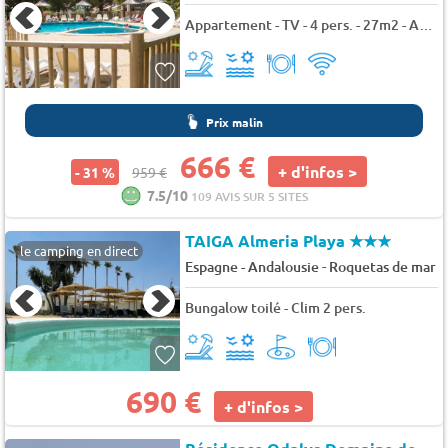
Appartement - TV - 4 pers. - 27m2 - Animaux admis
Prix malin
666 €
+ d'infos >
- 31 %
959 €
7.5/10
109 AVIS SUR 5 SITES
TAIGA Almeria Playa
★★★
le camping en direct
-
Espagne - Andalousie
Roquetas de mar
Bungalow toilé - Clim 2 pers.
690 €
+ d'infos >