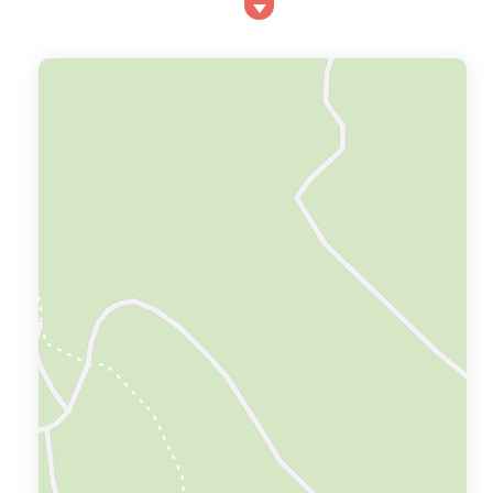
Fayence. Le Lac de Saint Cassien est un superbe plan
d'eau de, situé au coeur du Massif du Tanneron.
Tourrettes est le paradis des amateurs de planche à
voile, est propice à la pêche, et dispose de nombreuses
plages artificielles, restaurants et "guinguettes",
locations de voiliers, de planches à voil...