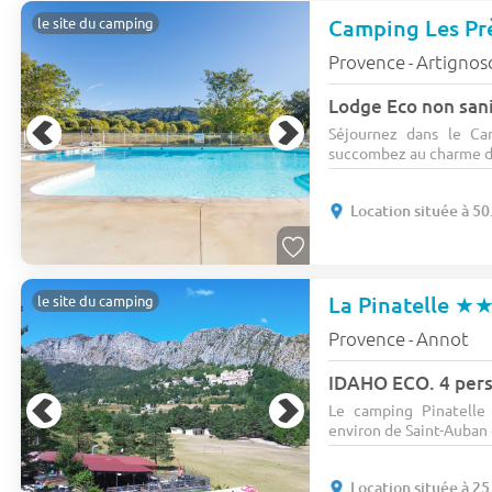
Camping Les Pr
le site du camping
Provence
Artignos
-
Lodge Eco non sani
Séjournez dans le C
succombez au charme d'A
Location située à 5
La Pinatelle
★
le site du camping
Provence
Annot
-
IDAHO ECO. 4 pers
Le camping Pinatelle
environ de Saint-Auban 
Location située à 2