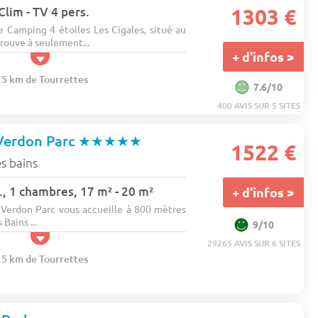
Clim - TV 4 pers.
1303 €
e Camping 4 étoiles Les Cigales, situé au
trouve à seulement...
+ d'infos >
1.5 km de Tourrettes
7.6/10
400 AVIS SUR 5 SITES
 Verdon Parc
★★★★★
1522 €
s bains
, 1 chambres, 17 m² - 20 m²
+ d'infos >
Verdon Parc vous accueille à 800 mètres
Bains ...
9/10
29265 AVIS SUR 6 SITES
6.5 km de Tourrettes