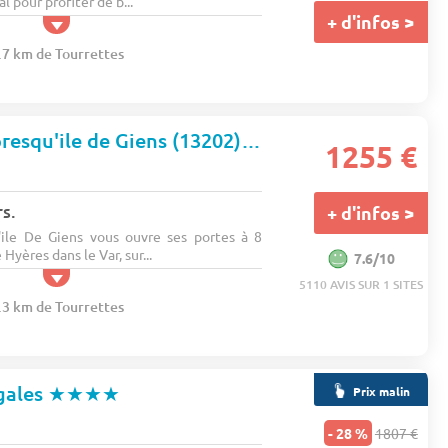
al pour profiter de b...
+ d'infos >
7.7 km de Tourrettes
Domaine de la presqu'ile de Giens (13202)
★★★★
1255 €
s
s.
+ d'infos >
ile De Giens vous ouvre ses portes à 8
Hyères dans le Var, sur...
7.6/10
5110 AVIS SUR 1 SITES
8.3 km de Tourrettes
gales
★★★★
Prix malin
- 28 %
1807 €