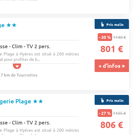
age
★★
Prix malin
s
- 30 %
1140 €
se - Clim - TV 2 pers.
801 €
e Plage à Hyères est situé à 200 mètres
al pour profiter de b...
+ d'infos >
7.7 km de Tourrettes
gerie Plage
★★
Prix malin
s
- 27 %
1105 €
se - Clim - TV 2 pers.
806 €
e Plage à Hyères est situé à 200 mètres