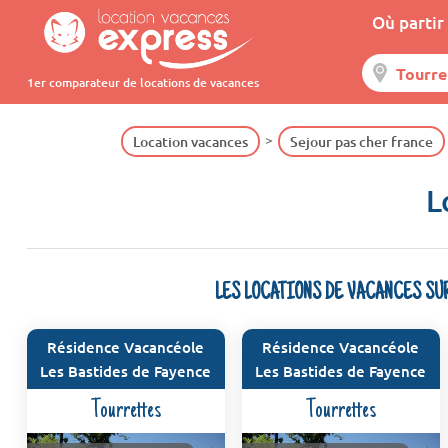
Où partir 
1er comparateur de locations de vacances
Location vacances
Sejour pas cher france
L
LES LOCATIONS DE VACANCES SU
Résidence Vacancéole
Résidence Vacancéole
Les Bastides de Fayence
Les Bastides de Fayence
Tourrettes
Tourrettes