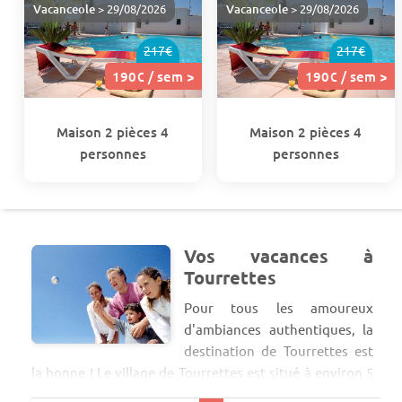
Vacanceole
> 29/08/2026
Vacanceole
> 29/08/2026
217€
217€
190€ / sem >
190€ / sem >
Maison 2 pièces 4
Maison 2 pièces 4
personnes
personnes
Vos vacances à
Tourrettes
Pour tous les amoureux
d'ambiances authentiques, la
destination de Tourrettes est
la bonne ! Le village de Tourrettes est situé à environ 5
km du Lac de Saint Cassien, et jouxte le village de