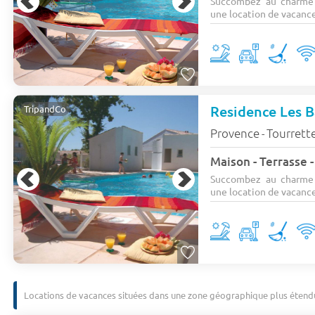
Succombez au charme 
une location de vacance
Residence Les B
TripandCo
Provence
Tourrett
-
Succombez au charme 
une location de vacance
Locations de vacances situées dans une zone géographique plus étend