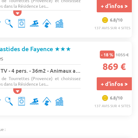
de Tourrettes (Provence) et choisissez
+ d'infos >
s dans la Résidence Les...
6.8/10
137 AVIS SUR 4 SITES
astides de Fayence
★★★
- 18 %
1055 €
es
869 €
Maison - Terrasse - TV - 4 pers. - 36m2 - Animaux admis
de Tourrettes (Provence) et choisissez
+ d'infos >
s dans la Résidence Les...
6.8/10
137 AVIS SUR 4 SITES
ue :