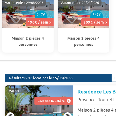
Vacanceole
> 29/08/2026
Vacanceole
> 22/08/2026
217€
367€
190€ / sem >
309€ / sem >
Maison 2 pièces 4
Maison 2 pièces 4
personnes
personnes
Résultats > 12 locations
le 15/08/2026
Residence Les B
Vacanceole
Provence
Tourrett
-
Location la - chère
Maison 2 pièces 4