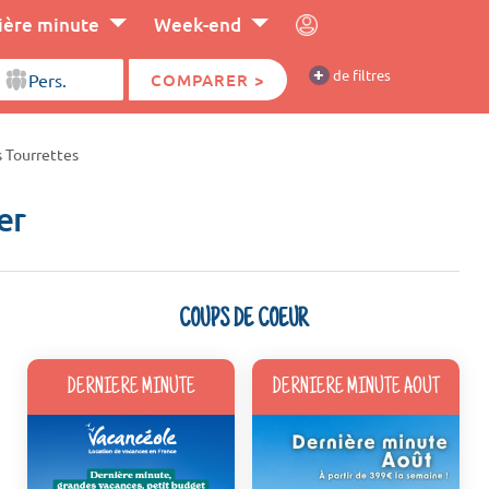
ière minute
Week-end
+
de filtres
COMPARER >
 Tourrettes
er
COUPS DE COEUR
DERNIERE MINUTE
DERNIERE MINUTE AOUT