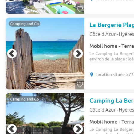
La Bergerie Pl
Camping and Co
Côte d'Azur
Hyère
-
Mobil home - Terras
Le Camping La Bergeri
environ de la plage : idé
Location située à 7
Camping La Ber
Camping and Co
Côte d'Azur
Hyère
-
Mobil home - Terras
Le Camping La Bergeri