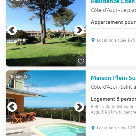
Résidence Eden
Côte d'Azur
Le pra
-
Location située à 7
Maison Plein S
TripandCo
Côte d'Azur
Saint 
-
Logement 8 perso
Belle villa individuell
Aygulf, à 9 km du centre 
Location située à 2