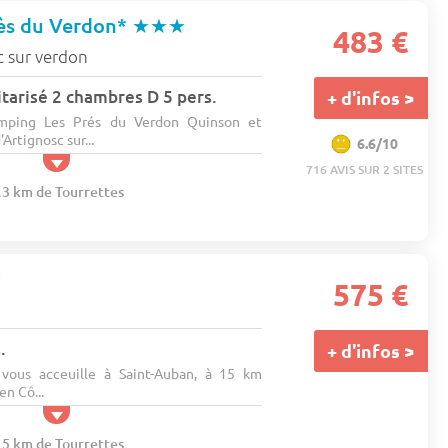
ès du Verdon*
★★★
483 €
c sur verdon
tarisé 2 chambres D 5 pers.
+ d'infos >
amping Les Prés du Verdon Quinson et
rtignosc sur...
6.6/10
716 AVIS SUR 2 SITES
0.3 km de Tourrettes
★
575 €
.
+ d'infos >
 vous acceuille à Saint-Auban, à 15 km
en Cô...
5.5 km de Tourrettes