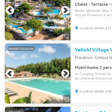
Chalet - Terrasse - 
Venez séjourner dans l
Muy en Provence. Il se 
Location située à 2
Yelloh! Village
Homair Vacances
Provence
Greoux le
-
Mobil-home 2 pers.
Le Camping Homair Le 
du centre de Greoux Les 
Location située à 6
TripandCo