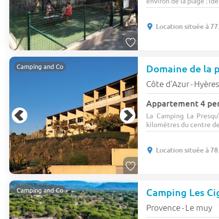
environ de la plage : idé
Location située à 7
Camping and Co
Côte d'Azur
Hyère
-
Appartement 4 per
La Camping La Presqu'
kilomètres du centre de 
Location située à 7
Camping Les Ci
Camping and Co
Provence
Le muy
-