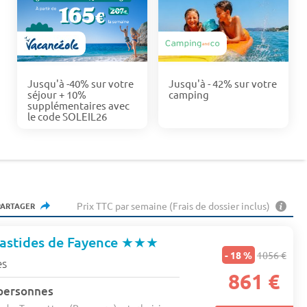
Jusqu'à -40% sur votre
Jusqu'à - 42% sur votre
séjour + 10%
camping
supplémentaires avec
le code SOLEIL26
Prix TTC par semaine (Frais de dossier inclus)
PARTAGER
astides de Fayence
★★★
- 18 %
1056 €
es
861 €
 personnes