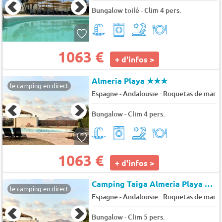
Bungalow toilé - Clim 4 pers.
1063 €
+ d'infos >
Almeria Playa
★★★
le camping en direct
-
Espagne - Andalousie
Roquetas de mar
Bungalow - Clim 4 pers.
1063 €
+ d'infos >
Camping Taiga Almeria Playa
★★
le camping en direct
-
Espagne - Andalousie
Roquetas de mar
Bungalow - Clim 5 pers.