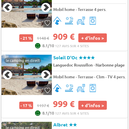
Mobil home - Terrasse 4 pers.
909 €
+ d'infos >
- 21 %
1148 €
8.1/10
127 AVIS SUR 4 SITES
Soleil D'Oc
★★★★
le camping en direct
-
Languedoc Roussillon
Narbonne plage
Mobil home - Terrasse - Clim - TV 4 pers.
999 €
+ d'infos >
- 17 %
1197 €
8.1/10
127 AVIS SUR 4 SITES
Albret
★★
le camping en direct