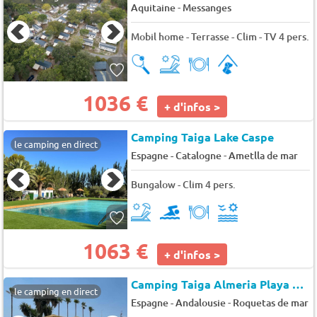
-
Aquitaine
Messanges
Mobil home - Terrasse - Clim - TV 4 pers.
1036 €
+ d'infos >
Camping Taiga Lake Caspe
le camping en direct
-
Espagne - Catalogne
Ametlla de mar
Bungalow - Clim 4 pers.
1063 €
+ d'infos >
Camping Taiga Almeria Playa
★★
le camping en direct
-
Espagne - Andalousie
Roquetas de mar