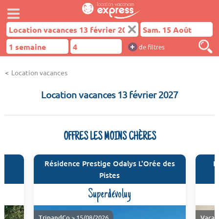
+
de filtres
Location vacances
Location vacances 13 février 2027
OFFRES LES MOINS CHÈRES
Résidence Prestige Odalys L'Orée des
R
Pistes
Superdévoluy
TripandCo
> 15/08/2026
Vacan