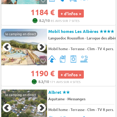
1184 €
+ d'infos >
8.2/10
85 AVIS SUR 7 SITES
Mobil homes Les Albères
★★★★
le camping en direct
-
Languedoc Roussillon
Laroque des albèr
Mobil home - Terrasse - Clim - TV 4 pers.
1190 €
+ d'infos >
8.3/10
171 AVIS SUR 4 SITES
Albret
★★
le camping en direct
-
Aquitaine
Messanges
Mobil home - Terrasse - Clim - TV 8 pers.