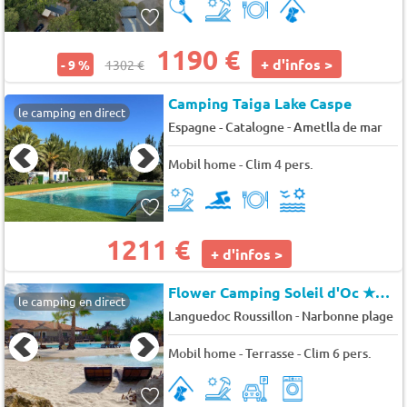
1190 €
+ d'infos >
- 9 %
1302 €
Camping Taiga Lake Caspe
le camping en direct
-
Espagne - Catalogne
Ametlla de mar
Mobil home - Clim 4 pers.
1211 €
+ d'infos >
Flower Camping Soleil d'Oc
★★★★
le camping en direct
-
Languedoc Roussillon
Narbonne plage
Mobil home - Terrasse - Clim 6 pers.