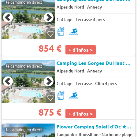
le camping en direct
-
Alpes du Nord
Annecy
Cottage - Terrasse 4 pers.
854 €
+ d'infos >
Camping Les Gorges Du Haut Bugey (Matafelon-Granges)
le camping en direct
-
Alpes du Nord
Annecy
Cottage - Terrasse - Clim 4 pers.
875 €
+ d'infos >
Flower Camping Soleil d'Oc
★★★★
le camping en direct
-
Languedoc Roussillon
Narbonne plage