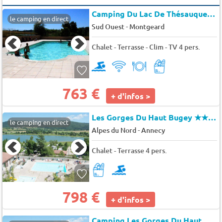
Camping Du Lac De Thésauque
★
le camping en direct
-
Sud Ouest
Montgeard
Chalet - Terrasse - Clim - TV 4 pers.
763 €
+ d'infos >
Les Gorges Du Haut Bugey
★★★★
le camping en direct
-
Alpes du Nord
Annecy
Chalet - Terrasse 4 pers.
798 €
+ d'infos >
Camping Les Gorges Du Haut Bugey (Matafelon-Granges)