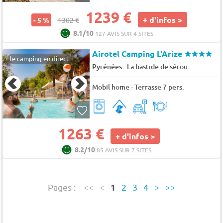
1239 €
+ d'infos >
- 5 %
1302 €
8.1/10
127 AVIS SUR 4 SITES
Airotel Camping L'Arize
★★★★
le camping en direct
-
Pyrénées
La bastide de sérou
Mobil home - Terrasse 7 pers.
1263 €
+ d'infos >
8.2/10
85 AVIS SUR 7 SITES
1
Pages :
<<
<
2
3
4
>
>>