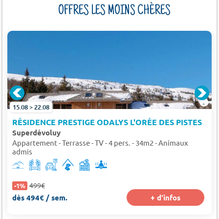
OFFRES LES MOINS CHÈRES
15.08 > 22.08
RÉSIDENCE PRESTIGE ODALYS L'ORÉE DES PISTES
Superdévoluy
Appartement - Terrasse - TV - 4 pers. - 34m2 - Animaux
admis
499€
-1%
dès 494€ / sem.
+ d'infos