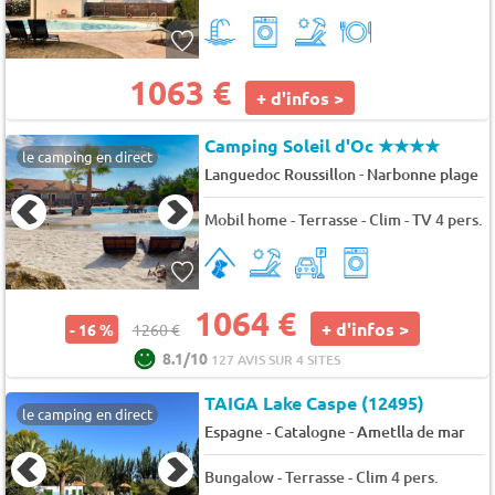
1063 €
+ d'infos >
Camping Soleil d'Oc
★★★★
le camping en direct
-
Languedoc Roussillon
Narbonne plage
Mobil home - Terrasse - Clim - TV 4 pers.
1064 €
+ d'infos >
- 16 %
1260 €
8.1/10
127 AVIS SUR 4 SITES
TAIGA Lake Caspe (12495)
le camping en direct
-
Espagne - Catalogne
Ametlla de mar
Bungalow - Terrasse - Clim 4 pers.