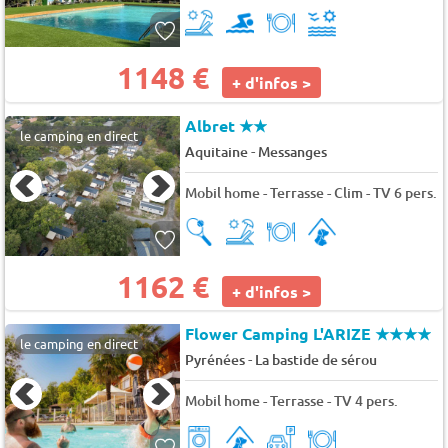
1148 €
+ d'infos >
Albret
★★
le camping en direct
-
Aquitaine
Messanges
Mobil home - Terrasse - Clim - TV 6 pers.
1162 €
+ d'infos >
Flower Camping L'ARIZE
★★★★
le camping en direct
-
Pyrénées
La bastide de sérou
Mobil home - Terrasse - TV 4 pers.