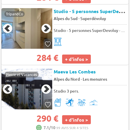
S
tudio - 5 personnes SuperDevoluy - Bois d'aurouze costebelle
TripandCo
-
Alpes du Sud
Superdévoluy
Studio - 5 personnes SuperDevoluy - Bois d'aurouze costebelle
284 €
+ d'infos >
Maeva Les Combes
Pierre et Vacances
-
Alpes du Nord
Les menuires
Studio 3 pers.
290 €
+ d'infos >
7.1/10
99 AVIS SUR 4 SITES