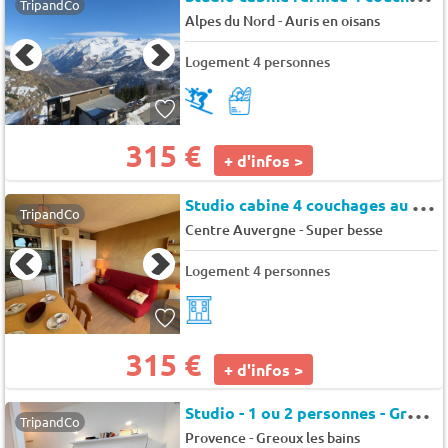
TripandCo
-
Alpes du Nord
Auris en oisans
Logement 4 personnes
315 €
+ d'infos >
S
tudio cabine 4 couchages au pied des pistes - Auris en Oisans - Brimbelles
TripandCo
-
Centre Auvergne
Super besse
Logement 4 personnes
315 €
+ d'infos >
S
tudio - 1 ou 2 personnes - Gréoux-les-Bains - Les jardins de cybele
TripandCo
-
Provence
Greoux les bains