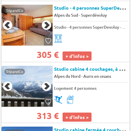
S
tudio - 4 personnes SuperDevoluy - Bois d'aurouze obiou
TripandCo
-
Alpes du Sud
Superdévoluy
Studio - 4 personnes SuperDevoluy - Bois d'aurouze obiou
305 €
+ d'infos >
S
tudio cabine 4 couchages, à 150m des pistes - Auris en Oisans - Campanules
TripandCo
-
Alpes du Nord
Auris en oisans
Logement 4 personnes
313 €
+ d'infos >
S
tudio cabine fermée 4 couchages au pied des pistes - Auris en Oisans - Bois gentil b