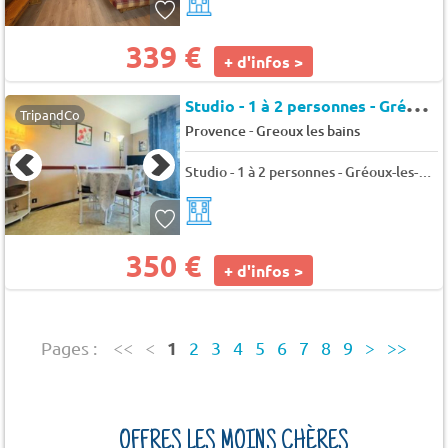
339 €
+ d'infos >
S
tudio - 1 à 2 personnes - Gréoux-les-Bains - Cedres
TripandCo
-
Provence
Greoux les bains
Studio - 1 à 2 personnes - Gréoux-les-Bains - Cedres
350 €
+ d'infos >
1
Pages :
<<
<
2
3
4
5
6
7
8
9
>
>>
OFFRES LES MOINS CHÈRES