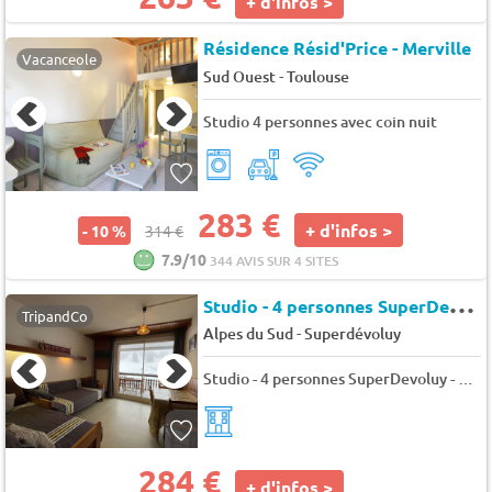
+ d'infos >
Résidence Résid'Price - Merville
Vacanceole
-
Sud Ouest
Toulouse
Studio 4 personnes avec coin nuit
283 €
+ d'infos >
- 10 %
314 €
7.9/10
344 AVIS SUR 4 SITES
S
tudio - 4 personnes SuperDevoluy - Bois d'aurouze costebelle
TripandCo
-
Alpes du Sud
Superdévoluy
Studio - 4 personnes SuperDevoluy - Bois d'aurouze costebelle
284 €
+ d'infos >