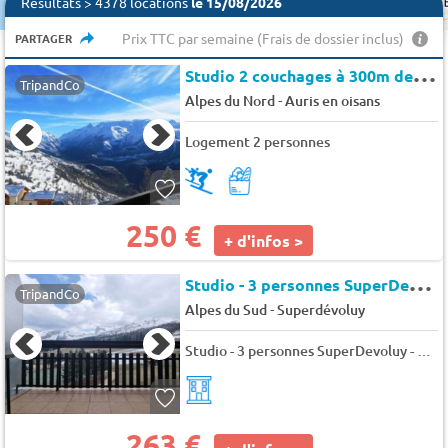
−
Résultats > 4378 locations
le 15/08/2026
Prix TTC par semaine (Frais de dossier inclus)
PARTAGER
S
tudio 2 couchages à 300m des pistes - Auris en Oisans - Silenes
TripandCo
-
Alpes du Nord
Auris en oisans
Logement 2 personnes
250 €
+ d'infos >
S
tudio - 3 personnes SuperDevoluy - Les issarts
TripandCo
-
Alpes du Sud
Superdévoluy
Studio - 3 personnes SuperDevoluy - Les issarts
263 €