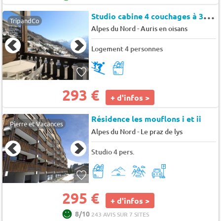
S
tudio cabine 4 couchages à 300m des pistes - Auris en Oisans - Silenes
TripandCo
-
Alpes du Nord
Auris en oisans
Logement 4 personnes
293 €
+ d'infos >
Résidence les mouflons i et ii
Pierre et Vacances
-
Alpes du Nord
Le praz de lys
Studio 4 pers.
295 €
+ d'infos >
8/10
243 AVIS SUR 7 SITES