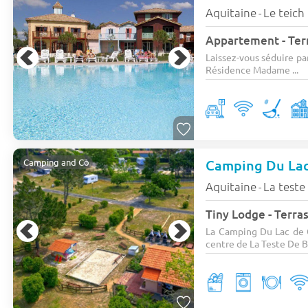
Aquitaine
Le teich
-
Laissez-vous séduire pa
Résidence Madame ...
Camping Du La
Camping and Co
Aquitaine
La teste
-
Tiny Lodge - Terras
La Camping Du Lac de C
centre de La Teste De B