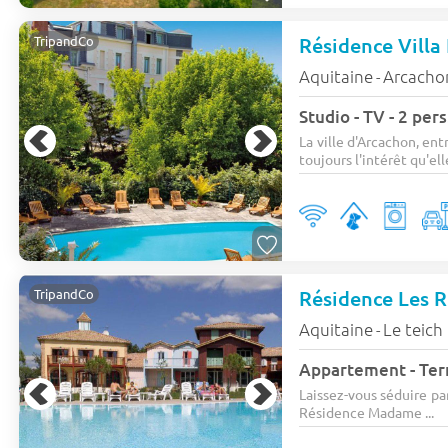
Résidence Villa
TripandCo
Aquitaine
Arcacho
-
Studio - TV - 2 pe
La ville d'Arcachon, ent
toujours l'intérêt qu'ell
Résidence Les 
TripandCo
Aquitaine
Le teich
-
Laissez-vous séduire pa
Résidence Madame ...