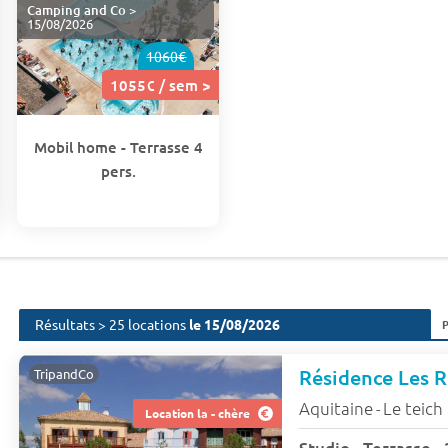
Camping and Co
>
15/08/2026
1060€
1055€ / sem >
Mobil home - Terrasse 4
pers.
Résultats > 25 locations
le 15/08/2026
Résidence Les 
TripandCo
Aquitaine
Le teich
-
Location la - chère