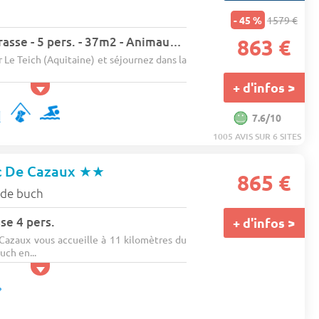
- 45 %
1579 €
Appartement - Terrasse - 5 pers. - 37m2 - Animaux admis
863 €
r Le Teich (Aquitaine) et séjournez dans la
+ d'infos >
7.6/10
1005 AVIS SUR 6 SITES
c De Cazaux
★★
865 €
 de buch
se 4 pers.
+ d'infos >
azaux vous accueille à 11 kilomètres du
uch en...