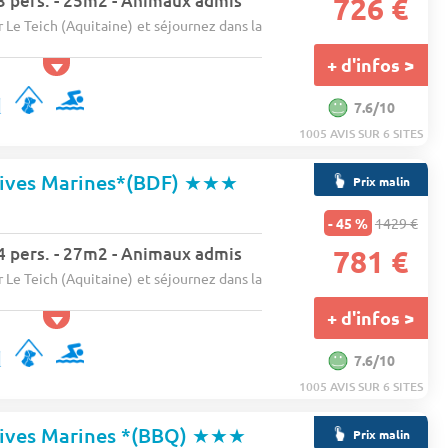
 3 pers. - 25m2 - Animaux admis
726 €
r Le Teich (Aquitaine) et séjournez dans la
+ d'infos >
7.6/10
1005 AVIS SUR 6 SITES
Rives Marines*(BDF)
★★★
Prix malin
- 45 %
1429 €
 4 pers. - 27m2 - Animaux admis
781 €
r Le Teich (Aquitaine) et séjournez dans la
+ d'infos >
7.6/10
1005 AVIS SUR 6 SITES
Rives Marines *(BBQ)
★★★
Prix malin