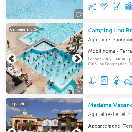
Camping Lou Br
Camping and Co
Aquitaine
Sanguin
-
Mobil home - Terra
Laissez-vous charmer p
Club Lou Broustaricq. Pr
Madame Vacance
TripandCo
Aquitaine
Le teich
-