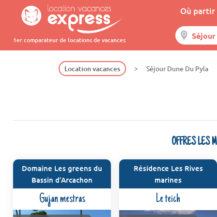
Où partir 
1er comparateur de locations de vacances
Location vacances
Séjour Dune Du Pyla
OFFRES LES 
Domaine Les greens du
Résidence Les Rives
Bassin d'Arcachon
marines
Gujan mestras
Le teich