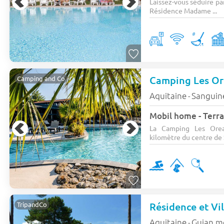
Laissez-vous séduire pa
Résidence Madame ...
Camping Les O
Camping and Co
Aquitaine
Sanguin
-
Mobil home - Terras
La Camping Les Orea
kilomètre du centre de 
TripandCo
Aquitaine
Gujan m
-