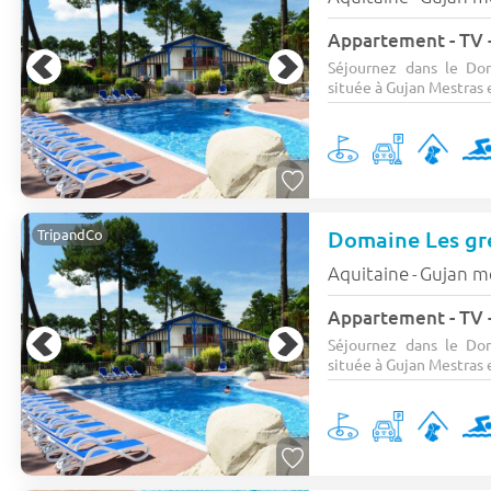
Appartement - TV -
Séjournez dans le Do
située à Gujan Mestras e
TripandCo
Aquitaine
Gujan m
-
Appartement - TV -
Séjournez dans le Do
située à Gujan Mestras e