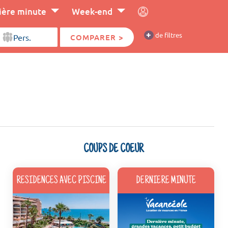
ière minute
Week-end
+
de filtres
COMPARER >
COUPS DE COEUR
RESIDENCES AVEC PISCINE
DERNIERE MINUTE