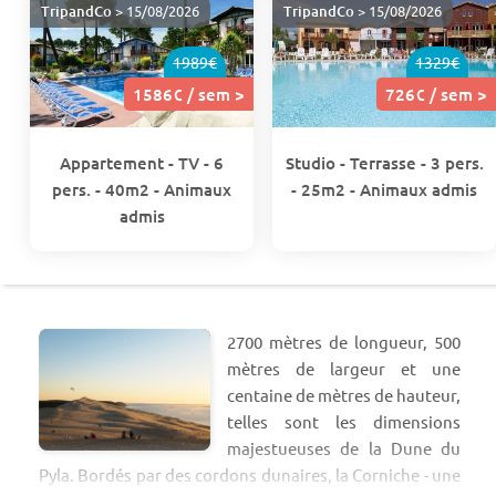
TripandCo
> 15/08/2026
TripandCo
> 15/08/2026
1989€
1329€
1586€ / sem >
726€ / sem >
Appartement - TV - 6
Studio - Terrasse - 3 pers.
pers. - 40m2 - Animaux
- 25m2 - Animaux admis
admis
2700 mètres de longueur, 500
mètres de largeur et une
centaine de mètres de hauteur,
telles sont les dimensions
majestueuses de la Dune du
Pyla. Bordés par des cordons dunaires, la Corniche - une