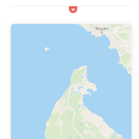
plage qui se situe sous le pied de la Dune du Pyla, donne
aux touristes une atmosphère calme et agréable.
Simplement besoin de trois mots pour décrire la beauté
de cette merveille de la nature : Unique - Sublime -
Gigantesque.
Une superbe vue sur la mer approuvé !
Parmi les sites naturels les plus beaux en France, la
Dune du Pyla est connue pour sa beauté ...