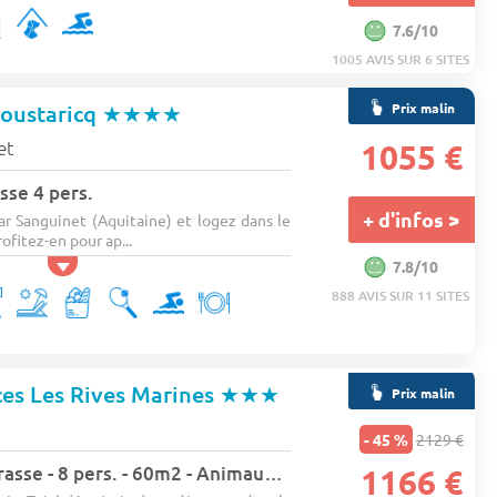
7.6/10
1005 AVIS SUR 6 SITES
Prix malin
oustaricq
★★★★
et
1055 €
sse 4 pers.
+ d'infos >
ar Sanguinet (Aquitaine) et logez dans le
ofitez-en pour ap...
7.8/10
888 AVIS SUR 11 SITES
s Les Rives Marines
★★★
Prix malin
- 45 %
2129 €
Appartement - Terrasse - 8 pers. - 60m2 - Animaux admis
1166 €