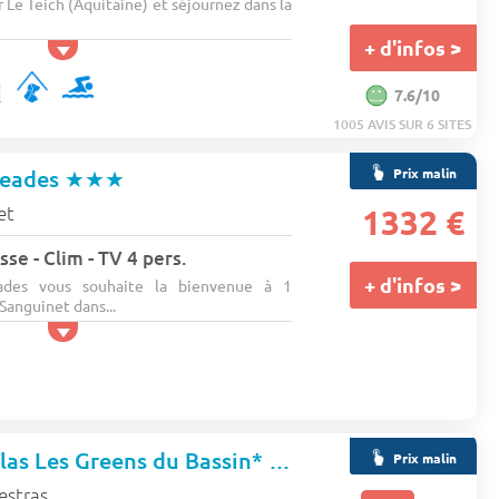
r Le Teich (Aquitaine) et séjournez dans la
+ d'infos >
7.6/10
1005 AVIS SUR 6 SITES
Prix malin
reades
★★★
et
1332 €
se - Clim - TV 4 pers.
+ d'infos >
des vous souhaite la bienvenue à 1
Sanguinet dans...
Résidence et Villas Les Greens du Bassin*
★★★
Prix malin
estras