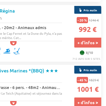
 Régina
Prix malin
n
- 20 %
1246 €
rs. - 20m2 - Animaux admis
992 €
re le Cap Ferret et la Dune du Pyla, n'a pas
e mérite. Cet...
+ d'infos >
8/10
712 AVIS SUR 5 SITES
Rives Marines *(BBQ)
★★★
Prix malin
- 45 %
1829 €
Appartement - Terrasse - 6 pers. - 48m2 - Animaux admis
1001 €
r Le Teich (Aquitaine) et séjournez dans la
+ d'infos >