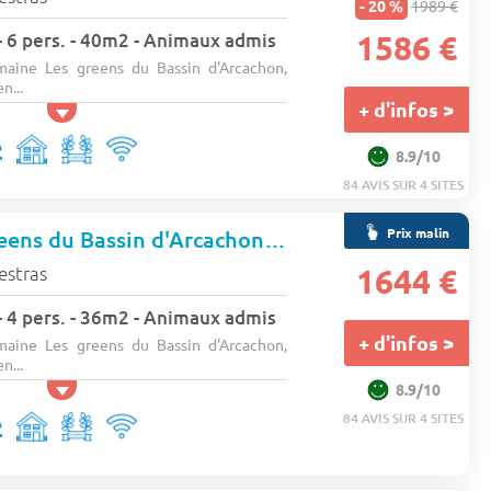
- 20 %
1989 €
 6 pers. - 40m2 - Animaux admis
1586 €
maine Les greens du Bassin d'Arcachon,
n...
+ d'infos >
8.9/10
84 AVIS SUR 4 SITES
Prix malin
Domaine Les greens du Bassin d'Arcachon
★★★
estras
1644 €
 4 pers. - 36m2 - Animaux admis
+ d'infos >
maine Les greens du Bassin d'Arcachon,
n...
8.9/10
84 AVIS SUR 4 SITES