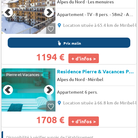
-
Alpes du Nord
Les menuires
Appartement - TV - 8 pers. - 58m2 - Animaux admis
Location située à 65.4 km de Miribel-l
Prix malin
1194 €
+ d'infos >
Residence Pierre & Vacances Premium L'Hevana
Pierre et Vacances
-
Alpes du Nord
Méribel
Appartement 6 pers.
Location située à 66.8 km de Miribel-l
1708 €
+ d'infos >
Disponibilité à vérifier auprès de l'établissement