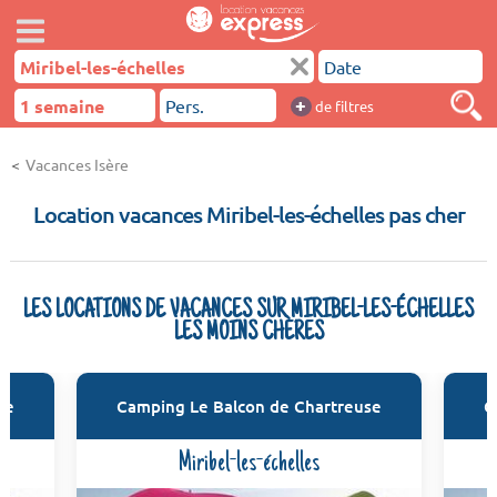
+
de filtres
Vacances Isère
Location vacances Miribel-les-échelles pas cher
LES LOCATIONS DE VACANCES SUR MIRIBEL-LES-ÉCHELLES
LES MOINS CHÈRES
se
Camping Le Balcon de Chartreuse
C
Miribel-les-échelles