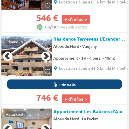
Location située à 63.6 km de Miribel-l
546 €
+ d'infos >
7.8/10
7 AVIS SUR 3 SITES
Résidence Terresens L'Etendard (504264)
TripandCo
-
Alpes du Nord
Vaujany
Appartement - TV - 4 pers. - 40m2
Location située à 41.5 km de Miribel-l
Prix malin
746 €
+ d'infos >
Appartement Les Balcons d'Aix
Vacanceole
-
Alpes du Nord
La féclaz