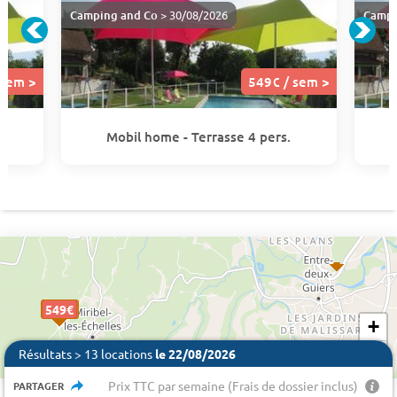
Camping and Co
> 30/08/2026
Campi
 sem >
549€ / sem >
Mobil home - Terrasse 4 pers.
592 €
549€
549€
549€
549€
549€
+
−
Résultats > 13 locations
le 22/08/2026
Prix TTC par semaine (Frais de dossier inclus)
PARTAGER