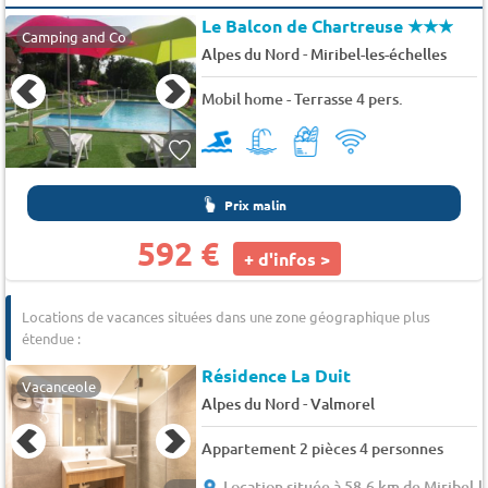
Le Balcon de Chartreuse
★★★
Camping and Co
-
Alpes du Nord
Miribel-les-échelles
Mobil home - Terrasse 4 pers.
Prix malin
592 €
+ d'infos >
Locations de vacances situées dans une zone géographique plus
étendue :
Résidence La Duit
Vacanceole
-
Alpes du Nord
Valmorel
Appartement 2 pièces 4 personnes
Location située à 58.6 km de Miribel-l