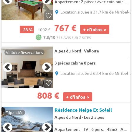
Appartement 2 pièces avec coin nuit 7 personnes
Location située à 31.7 km de Miribel-l
767 €
+ d'infos >
- 23 %
1002 €
7.8/10
743 AVIS SUR 7 SITES
-
Alpes du Nord
Valloire
Valloire Reservations
3 pièces cabine 8 pers.
Location située à 63.4 km de Miribel-l
808 €
+ d'infos >
Résidence Neige Et Soleil
TripandCo
-
Alpes du Nord
Les 2 alpes
Appartement - TV - 6 pers. - 48m2 - Animaux admis