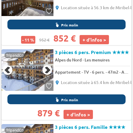
Location située à 56.3 km de Miribel-l
Prix malin
852 €
+ d'infos >
- 11 %
952 €
3 pièces 6 pers. Premium
★★★★
TripandCo
-
Alpes du Nord
Les menuires
Appartement - TV - 6 pers. - 47m2 - Animaux admis
Location située à 65.4 km de Miribel-l
Prix malin
879 €
+ d'infos >
3 pièces 6 pers. Famille
★★★★
TripandCo