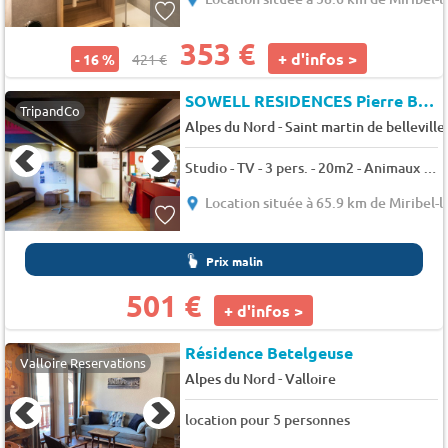
353 €
+ d'infos >
- 16 %
421 €
SOWELL RESIDENCES Pierre Blanche
TripandCo
-
Alpes du Nord
Saint martin de belleville
Studio - TV - 3 pers. - 20m2 - Animaux admis
Location située à 65.9 km de Miribel-l
Prix malin
501 €
+ d'infos >
Résidence Betelgeuse
Valloire Reservations
-
Alpes du Nord
Valloire
location pour 5 personnes