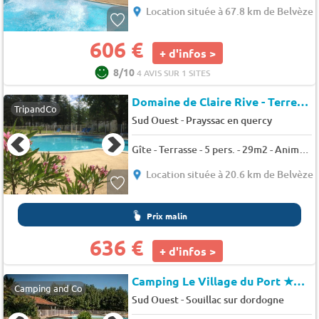
Location située à 67.8 km de Belvèze
606 €
+ d'infos >
8/10
4 AVIS SUR 1 SITES
Domaine de Claire Rive - Terres de France
TripandCo
-
Sud Ouest
Prayssac en quercy
Gîte - Terrasse - 5 pers. - 29m2 - Animaux admis
Location située à 20.6 km de Belvèze
Prix malin
636 €
+ d'infos >
Camping Le Village du Port
★★★
Camping and Co
-
Sud Ouest
Souillac sur dordogne