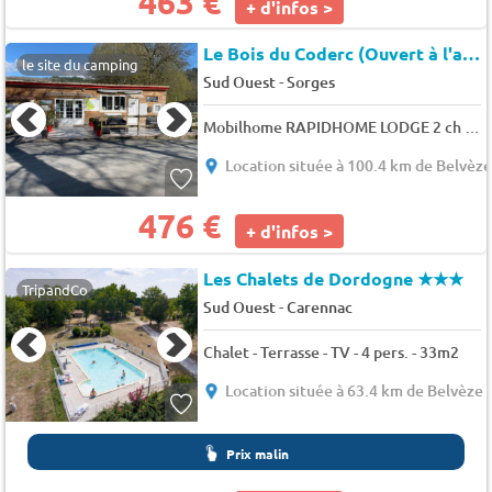
463 €
+ d'infos >
Le Bois du Coderc (Ouvert à l'année)
le site du camping
-
Sud Ouest
Sorges
Mobilhome RAPIDHOME LODGE 2 ch 4 pers.
Location située à 100.4 km de Belvèz
476 €
+ d'infos >
Les Chalets de Dordogne
★★★
TripandCo
-
Sud Ouest
Carennac
Chalet - Terrasse - TV - 4 pers. - 33m2
Location située à 63.4 km de Belvèze
Prix malin