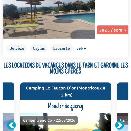
582€ / sem >
Belvèze
Caylus
Lauzerte
voir +
LES LOCATIONS DE VACANCES DANS LE TARN-ET-GARONNE LES
MOINS CHÈRES
s
Camping Le Faucon D'or (Montricoux à
12 km)
Monclar de quercy
Camping and Co
> 22/08/2026
Campi