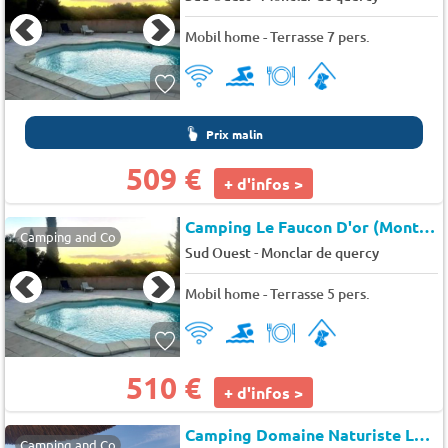
Mobil home - Terrasse 7 pers.
Prix malin
509 €
+ d'infos >
Camping Le Faucon D'or (Montricoux à 12 km)
Camping and Co
-
Sud Ouest
Monclar de quercy
Mobil home - Terrasse 5 pers.
510 €
+ d'infos >
Camping Domaine Naturiste Les Manoques (Valeilles à 13 km)
Camping and Co