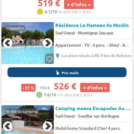
519 €
+ d'infos >
6.1/10
50 AVIS SUR 3 SITES
Résidence Le Hameau du Moulin
TripandCo
-
Sud Ouest
Montignac lascaux
Appartement - TV - 4 pers. - 30m2 - Animaux admis
Location située à 80.9 km de Belvèze
Prix malin
526 €
+ d'infos >
- 31 %
759 €
7.6/10
115 AVIS SUR 2 SITES
Camping maeva Escapades Au P'tit Bonheur *
le site du camping
-
Sud Ouest
Souillac sur dordogne
Mobil-home Standard 25m² 4 pers.