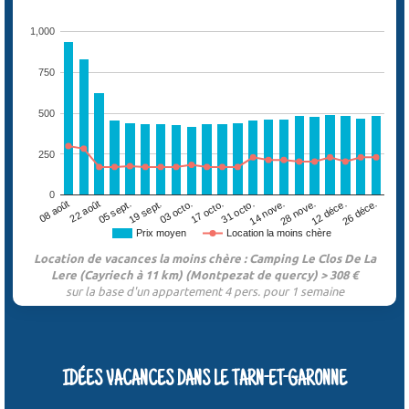
1,000
750
500
250
0
05 sept.
12 déce.
17 octo.
22 août
28 nove.
03 octo.
08 août
14 nove.
19 sept.
26 déce.
31 octo.
Prix moyen
Location la moins chère
Location de vacances la moins chère : Camping Le Clos De La
Lere (Cayriech à 11 km) (Montpezat de quercy) > 308 €
sur la base d'un appartement 4 pers. pour 1 semaine
IDÉES VACANCES DANS LE TARN-ET-GARONNE