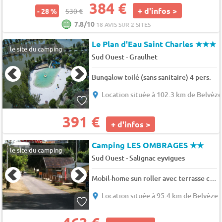
384 €
+ d'infos >
- 28 %
530 €
7.8/10
18 AVIS SUR 2 SITES
Le Plan d'Eau Saint Charles
★★★
le site du camping
-
Sud Ouest
Graulhet
Bungalow toilé (sans sanitaire) 4 pers.
Location située à 102.3 km de Belvèz
391 €
+ d'infos >
Camping LES OMBRAGES
★★
le site du camping
-
Sud Ouest
Salignac eyvigues
Mobil-home sun roller avec terrasse couverte 28 m2, sanitaires, chauffage, TV, salon de jardin, barbecue 4 pers.
Location située à 95.4 km de Belvèze