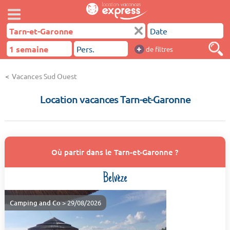
+
de filtres
Vacances Sud Ouest
Location vacances Tarn-et-Garonne
Où partir dans le Tarn-et-Garonne ?
Belvèze
Camping and Co
> 29/08/2026