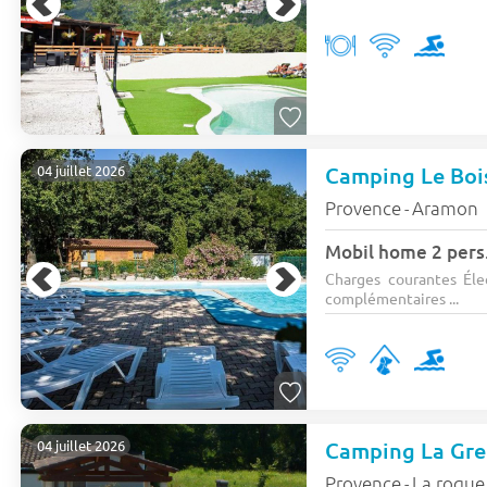
Camping Le Bois
04 juillet 2026
Provence
Aramon
-
Mobil home 2 pers
Charges courantes Élec
complémentaires ...
Camping La Gre
04 juillet 2026
Provence
La roque
-