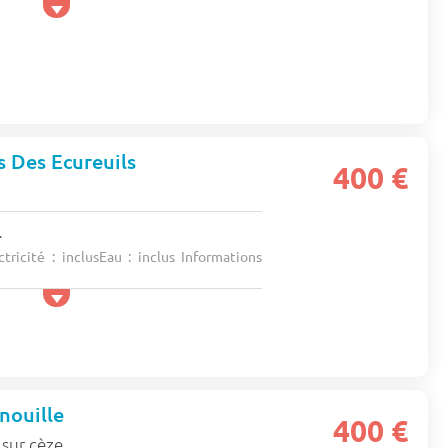
 Des Ecureuils
400 €
.
tricité : inclusEau : inclus Informations
nouille
400 €
 sur cèze