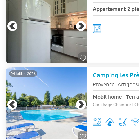
Camping les Pr
04 juillet 2026
Provence
Artignos
-
Mobil home - Terra
Couchage Chambre1 Cham