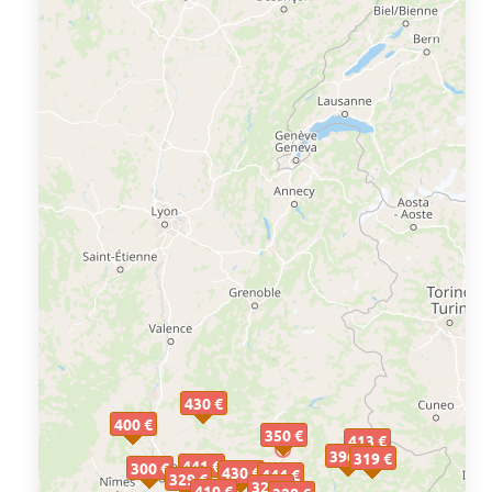
430 €
400 €
350 €
413 €
396 €
319 €
441 €
300 €
430 €
444 €
329 €
325 €
410 €