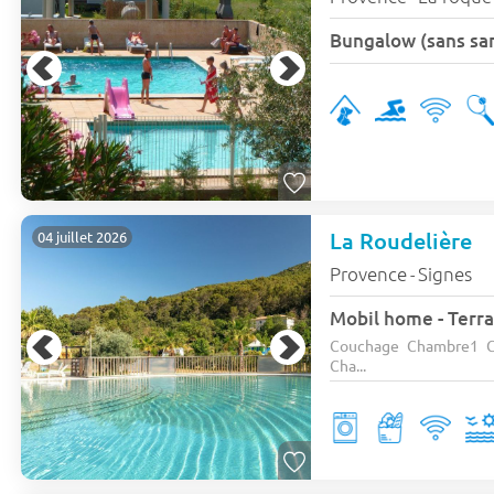
Bungalow (sans sani
La Roudelière
04 juillet 2026
Provence
Signes
-
Mobil home - Terra
Couchage Chambre1 C
Cha...