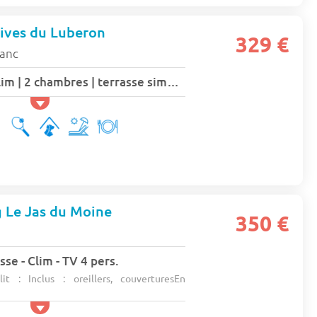
ives du Luberon
329 €
lanc
Comfort | 25m² | Clim | 2 chambres | terrasse simple - 6 pers.
 Le Jas du Moine
350 €
se - Clim - TV 4 pers.
t : Inclus : oreillers, couverturesEn