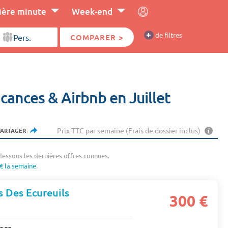
ière minute
Week-end
+
de filtres
COMPARER >
cances & Airbnb en Juillet
Prix TTC par semaine (Frais de dossier inclus)
PARTAGER
dessous les dernières offres connues.
€ la semaine
.
 Des Ecureuils
300 €