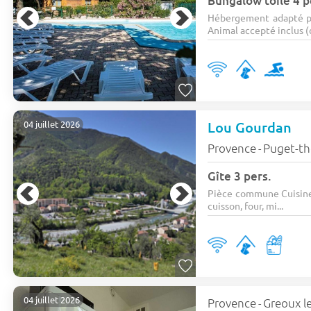
Bungalow toilé 4 p
Hébergement adapté p
Animal accepté inclus (c
Lou Gourdan
04 juillet 2026
Provence
Puget-th
-
Gîte 3 pers.
Pièce commune Cuisine 
cuisson, four, mi...
04 juillet 2026
Provence
Greoux le
-