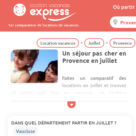
Où partir 
1er comparateur de locations de vacances
Location vacances
Juillet
Provence
Un séjour pas cher en
Provence en juillet
Faites un comparatif des
locations en juillet et trouvez
où partir pas cher en vacances, en location
d'appartement avec terrasse, studio, villa, gîte, maison
avec piscine chauffée privée et jardin proche du centre
ville, résidence avec parking proche des commerces, en
mobil home dans un camping ou en village de vacances
DANS QUEL DÉPARTEMENT PARTIR EN JUILLET ?
avec bains à remous, en club vacances avec vue sur la ...
Vaucluse