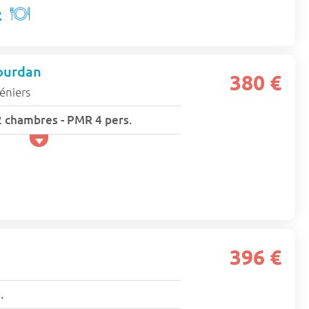
ourdan
380 €
éniers
2 chambres - PMR 4 pers.
396 €
.