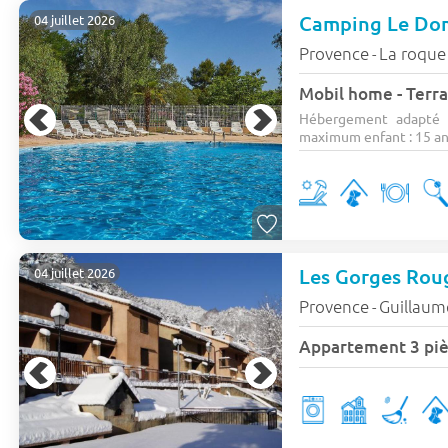
Camping Le Dom
04 juillet 2026
Provence
La roque
-
Mobil home - Terra
Hébergement adapté 
maximum enfant : 15 ans)
Les Gorges Rou
04 juillet 2026
Provence
Guillaum
-
Appartement 3 piè