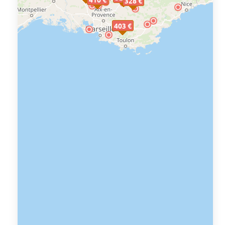
328 €
403 €