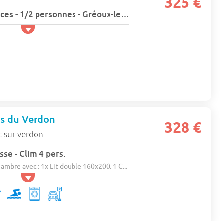
325 €
Appartement 2 pièces - 1/2 personnes - Gréoux-les-Bains - San bastian
ès du Verdon
328 €
c sur verdon
sse - Clim 4 pers.
bre avec : 1x Lit double 160x200. 1 C...