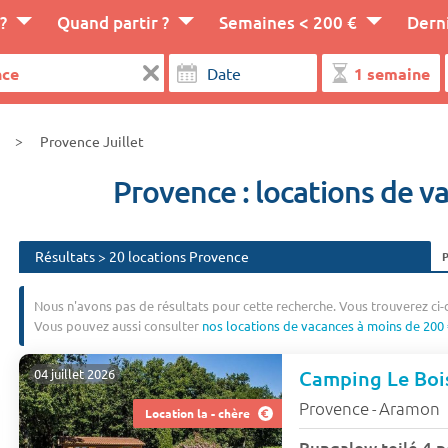
?
Quand partir ?
Semaines < 200 €
Dern
Provence Juillet
Provence : locations de va
Résultats > 20 locations Provence
Nous n'avons pas de résultats pour cette recherche. Vous trouverez ci-
Vous pouvez aussi consulter
nos locations de vacances à moins de 200 
Camping Le Bois
04 juillet 2026
Provence
Aramon
-
Location la - chère