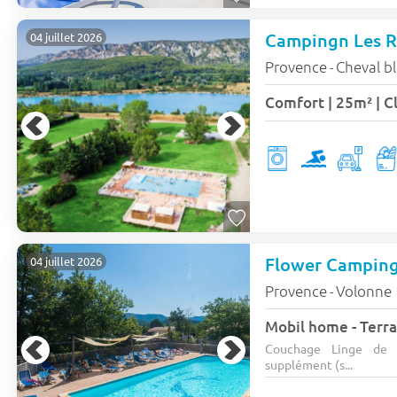
Campingn Les R
04 juillet 2026
Provence
Cheval b
-
Flower Camping
04 juillet 2026
Provence
Volonne
-
Mobil home - Terras
Couchage Linge de li
supplément (s...