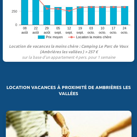
250
0
08
22
29
05
12
19
03
10
17
24
août
août
août
sept.
sept.
sept.
octo.
octo.
octo.
octo.
Prix moyen
Location la moins chère
Location de vacances la moins chère : Camping Le Parc de Vaux
(Ambrières les vallées ) > 257 €
sur la base d'un appartement 4 pers. pour 1 semaine
LOCATION VACANCES À PROXIMITÉ DE AMBRIÈRES LES
VALLÉES