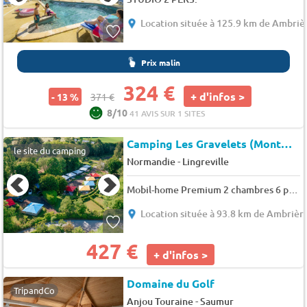
Location située à 125.9 km de Ambrièr
Prix malin
324 €
+ d'infos >
- 13 %
371 €
8/10
41 AVIS SUR 1 SITES
Camping Les Gravelets (Montmartin-sur-Mer à 4 km)
le site du camping
-
Normandie
Lingreville
Mobil-home Premium 2 chambres 6 pers.
Location située à 93.8 km de Ambrière
427 €
+ d'infos >
Domaine du Golf
TripandCo
-
Anjou Touraine
Saumur