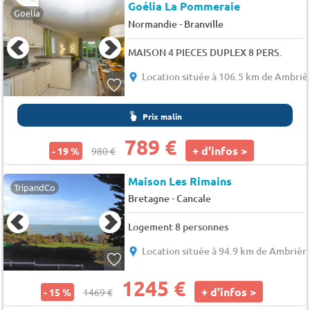
Goélia La Pommeraie
Goelia
-
Normandie
Branville
MAISON 4 PIECES DUPLEX 8 PERS.
Location située à 106.5 km de Ambrièr
Prix malin
789 €
+ d'infos >
- 19 %
980 €
Maison Les Rimains
TripandCo
-
Bretagne
Cancale
Logement 8 personnes
Location située à 94.9 km de Ambrière
1245 €
+ d'infos >
- 15 %
1469 €