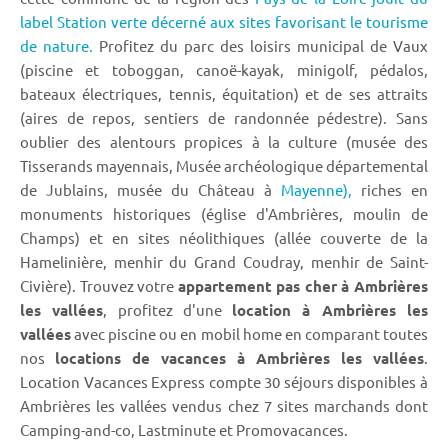
label Station verte décerné aux sites favorisant le tourisme
de nature.
Profitez du parc des loisirs municipal de Vaux
(piscine et toboggan, canoë-kayak, minigolf, pédalos,
bateaux électriques, tennis, équitation) et de ses attraits
(aires de repos, sentiers de randonnée pédestre). Sans
oublier des alentours propices à la culture (musée des
Tisserands mayennais, Musée archéologique départemental
de Jublains, musée du Château à
Mayenne),
riches en
monuments historiques (église d'Ambrières, moulin de
Champs) et en sites néolithiques (allée couverte de la
Hamelinière, menhir du Grand Coudray, menhir de Saint-
Civière). Trouvez votre
appartement pas cher à Ambrières
les vallées
, profitez d'une
location à Ambrières les
vallées
avec piscine ou en mobil home en comparant toutes
nos
locations de vacances à Ambrières les vallées
.
Location Vacances Express compte 30 séjours disponibles à
Ambrières les vallées vendus chez 7 sites marchands dont
Camping-and-co, Lastminute et Promovacances.