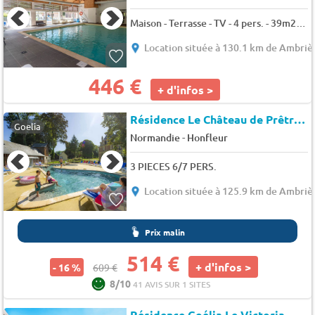
Maison - Terrasse - TV - 4 pers. - 39m2 - Animaux admis
Location située à 130.1 km de Ambrièr
446 €
+ d'infos >
Résidence Le Château de Prêtreville
Goelia
-
Normandie
Honfleur
3 PIECES 6/7 PERS.
Location située à 125.9 km de Ambrièr
Prix malin
514 €
+ d'infos >
- 16 %
609 €
8/10
41 AVIS SUR 1 SITES
Résidence Goélia Le Victoria