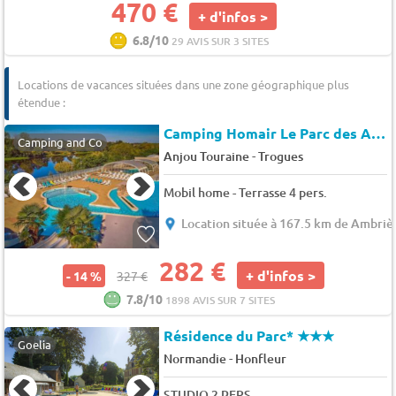
470 €
+ d'infos >
6.8/10
29 AVIS SUR 3 SITES
Locations de vacances situées dans une zone géographique plus
étendue :
Camping Homair Le Parc des Allais
Camping and Co
-
Anjou Touraine
Trogues
Mobil home - Terrasse 4 pers.
Location située à 167.5 km de Ambrièr
282 €
+ d'infos >
- 14 %
327 €
7.8/10
1898 AVIS SUR 7 SITES
Résidence du Parc*
★★★
Goelia
-
Normandie
Honfleur
STUDIO 2 PERS.