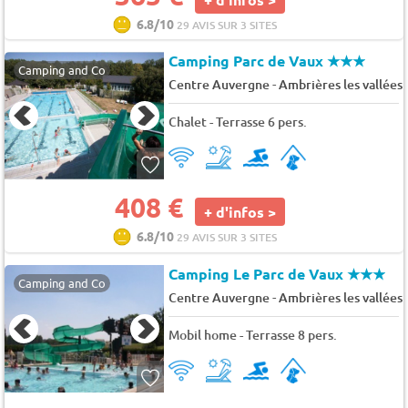
6.8/10
29 AVIS SUR 3 SITES
Camping Parc de Vaux
★★★
Camping and Co
-
Centre Auvergne
Ambrières les vallées
Chalet - Terrasse 6 pers.
408 €
+ d'infos >
6.8/10
29 AVIS SUR 3 SITES
Camping Le Parc de Vaux
★★★
Camping and Co
-
Centre Auvergne
Ambrières les vallées
Mobil home - Terrasse 8 pers.