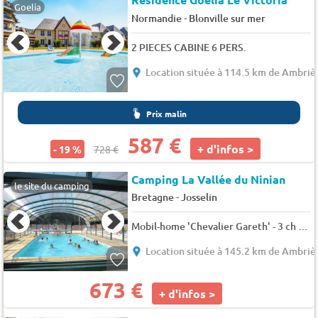
Goelia
-
Normandie
Blonville sur mer
2 PIECES CABINE 6 PERS.
Location située à 114.5 km de Ambrièr
Prix malin
587 €
+ d'infos >
- 19 %
728 €
Camping La Vallée du Ninian
le site du camping
-
Bretagne
Josselin
Mobil-home 'Chevalier Gareth' - 3 ch D 6 pers.
Location située à 145.2 km de Ambrièr
673 €
+ d'infos >