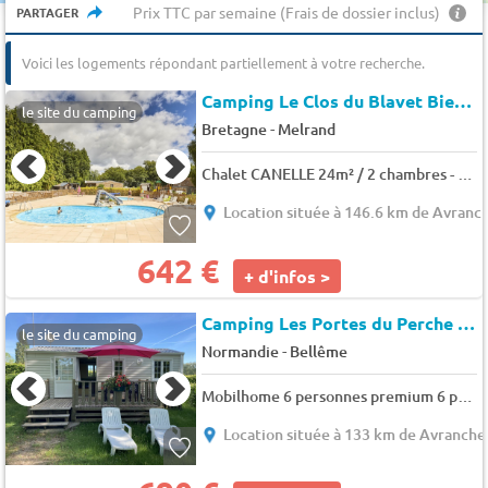
Prix TTC par semaine (Frais de dossier inclus)
PARTAGER
Voici les logements répondant partiellement à votre recherche.
Camping Le Clos du Blavet Bieuzy
le site du camping
-
Bretagne
Melrand
Chalet CANELLE 24m² / 2 chambres - terrasse couverte 4 pers.
Location située à 146.6 km de Avranc
642 €
+ d'infos >
Camping Les Portes du Perche (Mamers à 15 km)
le site du camping
-
Normandie
Bellême
Mobilhome 6 personnes premium 6 pers.
Location située à 133 km de Avranche