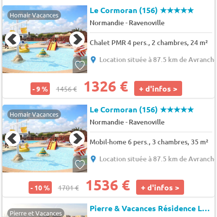
Le Cormoran (156)
★★★★★
Homair Vacances
-
Normandie
Ravenoville
Chalet PMR 4 pers., 2 chambres, 24 m²
Location située à 87.5 km de Avranch
1326 €
+ d'infos >
- 9 %
1456 €
Le Cormoran (156)
★★★★★
Homair Vacances
-
Normandie
Ravenoville
Mobil-home 6 pers., 3 chambres, 35 m²
Location située à 87.5 km de Avranch
1536 €
+ d'infos >
- 10 %
1701 €
Pierre & Vacances Résidence Le Domaine du Bois de la Gree
Pierre et Vacances