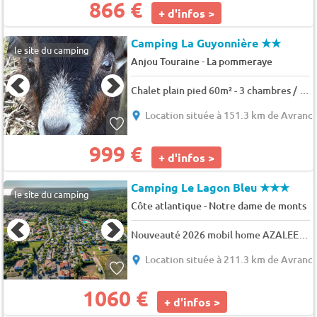
866 €
+ d'infos >
Camping La Guyonnière
★★
le site du camping
-
Anjou Touraine
La pommeraye
Chalet plain pied 60m² - 3 chambres / terrasse semi-couverte 6 pers.
Location située à 151.3 km de Avranc
999 €
+ d'infos >
Camping Le Lagon Bleu
★★★
le site du camping
-
Côte atlantique
Notre dame de monts
Nouveauté 2026 mobil home AZALEE 4 PERSONNES 2 CHAMBRES 4 pers.
Location située à 211.3 km de Avranc
1060 €
+ d'infos >