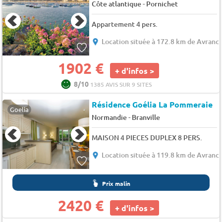
-
Côte atlantique
Pornichet
Appartement 4 pers.
Location située à 172.8 km de Avranc
1902 €
+ d'infos >
8/10
1385 AVIS SUR 9 SITES
Résidence Goélia La Pommeraie
Goelia
-
Normandie
Branville
MAISON 4 PIECES DUPLEX 8 PERS.
Location située à 119.8 km de Avranc
Prix malin
2420 €
+ d'infos >