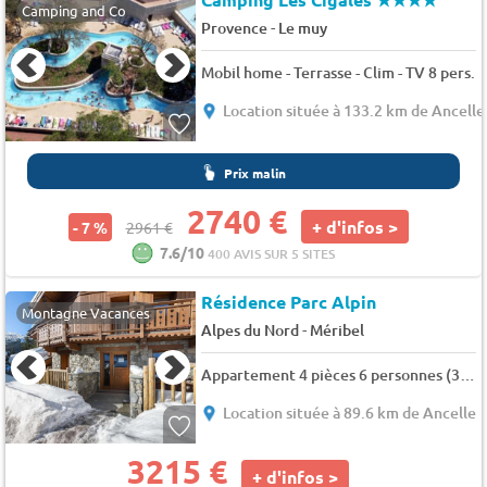
Camping and Co
-
Provence
Le muy
Mobil home - Terrasse - Clim - TV 8 pers.
Location située à 133.2 km de Ancelle
Prix malin
2740 €
+ d'infos >
- 7 %
2961 €
7.6/10
400 AVIS SUR 5 SITES
Résidence Parc Alpin
Montagne Vacances
-
Alpes du Nord
Méribel
Appartement 4 pièces 6 personnes (302)
Location située à 89.6 km de Ancelle
3215 €
+ d'infos >