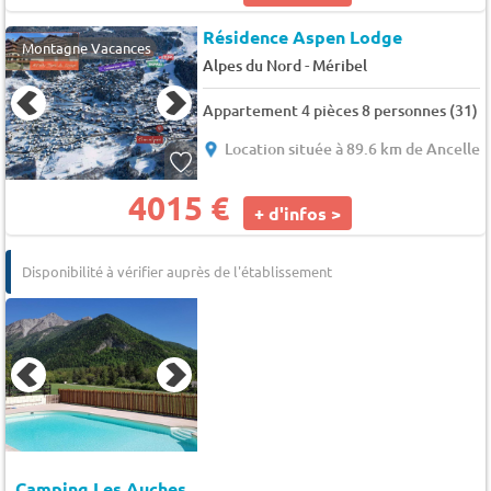
Résidence Aspen Lodge
Montagne Vacances
-
Alpes du Nord
Méribel
Appartement 4 pièces 8 personnes (31)
Location située à 89.6 km de Ancelle
4015 €
+ d'infos >
Disponibilité à vérifier auprès de l'établissement
Camping Les Auches