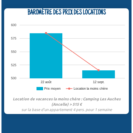
BAROMÈTRE DES PRIX DES LOCATIONS
600
575
550
525
500
22 août
12 sept.
Prix moyen
Location la moins chère
Location de vacances la moins chère : Camping Les Auches
(Ancelle) > 515 €
sur la base d'un appartement 4 pers. pour 1 semaine