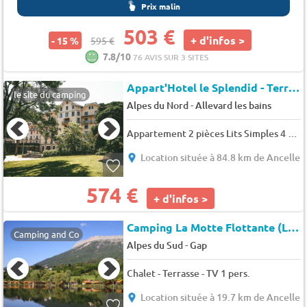
Prix malin
503 €
+ d'infos >
- 15 %
595 €
7.8/10
76 AVIS SUR 3 SITES
Appart'Hotel le Splendid - Terres de France
le site du camping
-
Alpes du Nord
Allevard les bains
Appartement 2 pièces Lits Simples 4 pers.
Location située à 84.8 km de Ancelle
574 €
+ d'infos >
Camping La Motte Flottante (La Freissinouse à 7 km)
Camping and Co
-
Alpes du Sud
Gap
Chalet - Terrasse - TV 1 pers.
Location située à 19.7 km de Ancelle