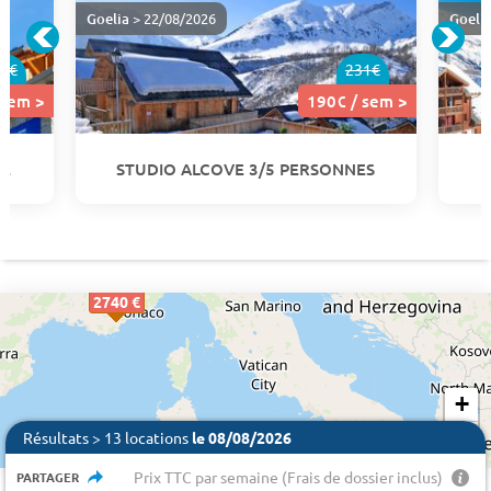
Goelia
> 22/08/2026
Goeli
7€
231€
 sem >
190€ / sem >
NE
STUDIO ALCOVE 3/5 PERSONNES
1308 €
2405 €
574 €
3215 €
162€
190€
201€
162€
190€
201€
162€
162€
179€
190€
179€
190€
179€
492 €
226€
226€
503 €
179€
179€
226€
226€
226€
226€
723 €
2130 €
2740 €
+
−
Résultats > 13 locations
le 08/08/2026
Prix TTC par semaine (Frais de dossier inclus)
PARTAGER