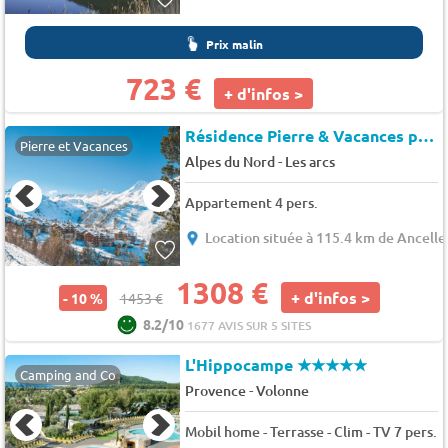
Prix malin
723 €
+ d'infos >
Résidence Pierre & Vacances premium Le Village
Pierre et Vacances
-
Alpes du Nord
Les arcs
Appartement 4 pers.
Location située à 115.4 km de Ancelle
1308 €
+ d'infos >
- 10 %
1453 €
8.2/10
1677 AVIS SUR 5 SITES
L'Hippocampe
★★★★★
Camping and Co
-
Provence
Volonne
Mobil home - Terrasse - Clim - TV 7 pers.