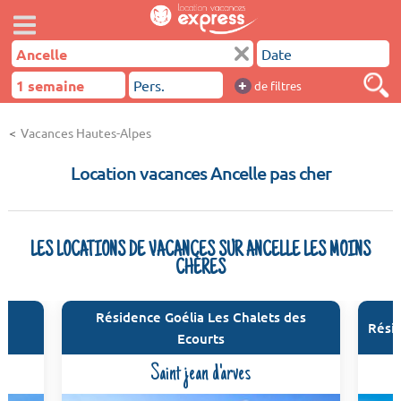
+
de filtres
Vacances Hautes-Alpes
Location vacances Ancelle pas cher
LES LOCATIONS DE VACANCES SUR ANCELLE LES MOINS
CHÈRES
Résidence Goélia Les Chalets des
Rési
Ecourts
Saint jean d'arves