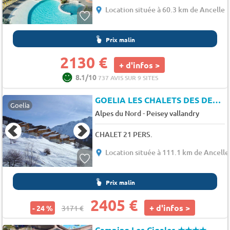
Location située à 60.3 km de Ancelle
Prix malin
2130 €
+ d'infos >
8.1/10
737 AVIS SUR 9 SITES
GOELIA LES CHALETS DES DEUX DOMAINES
Goelia
-
Alpes du Nord
Peisey vallandry
CHALET 21 PERS.
Location située à 111.1 km de Ancelle
Prix malin
2405 €
+ d'infos >
- 24 %
3171 €
Camping Les Cigales
★★★★