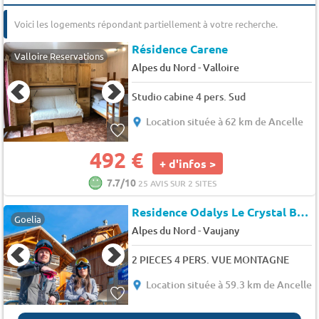
Voici les logements répondant partiellement à votre recherche.
Résidence Carene
Valloire Reservations
-
Alpes du Nord
Valloire
Studio cabine 4 pers. Sud
Location située à 62 km de Ancelle
492 €
+ d'infos >
7.7/10
25 AVIS SUR 2 SITES
Residence Odalys Le Crystal Blanc
Goelia
-
Alpes du Nord
Vaujany
2 PIECES 4 PERS. VUE MONTAGNE
Location située à 59.3 km de Ancelle