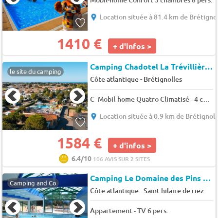
Location située à 81.4 km de Brétigno
1410 €
+ d'infos >
Camping Chadotel La Trévillière
le site du camping
-
Côte atlantique
Brétignolles
C- Mobil-home Quatro Climatisé - 4 chambres 10 pers.
Location située à 0.9 km de Brétignoll
1584 €
+ d'infos >
6.4/10
106 AVIS SUR 2 SITES
Camping Le Domaine des Pins
★★
Camping and Co
-
Côte atlantique
Saint hilaire de riez
Appartement - TV 6 pers.