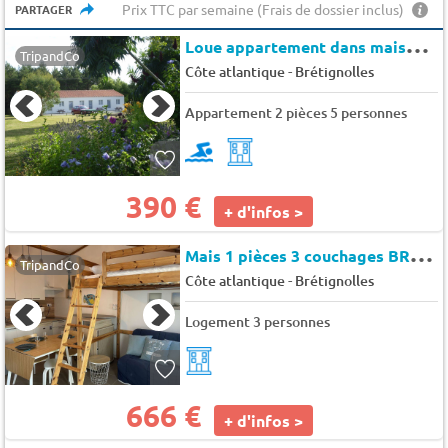
Prix TTC par semaine (Frais de dossier inclus)
PARTAGER
L
oue appartement dans maison vendéenne de plain-pied.
TripandCo
-
Côte atlantique
Brétignolles
Appartement 2 pièces 5 personnes
390 €
+ d'infos >
M
ais 1 pièces 3 couchages BRETIGNOLLES SUR MER - Fermes marines
TripandCo
-
Côte atlantique
Brétignolles
Logement 3 personnes
666 €
+ d'infos >