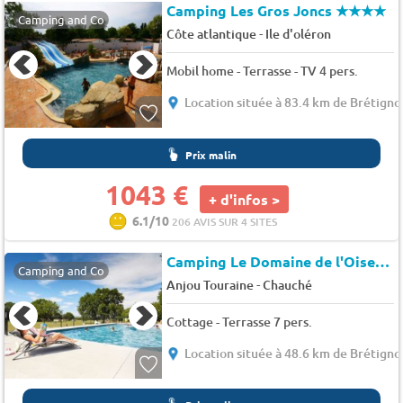
Camping Les Gros Joncs
★★★★
Camping and Co
-
Côte atlantique
Ile d'oléron
Mobil home - Terrasse - TV 4 pers.
Location située à 83.4 km de Brétigno
Prix malin
1043 €
+ d'infos >
6.1/10
206 AVIS SUR 4 SITES
Camping Le Domaine de l'Oiselière
Camping and Co
-
Anjou Touraine
Chauché
Cottage - Terrasse 7 pers.
Location située à 48.6 km de Brétigno