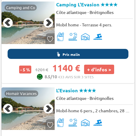
Camping L'Evasion
★★★★
Camping and Co
-
Côte atlantique
Brétignolles
Mobil home - Terrasse 4 pers.
Prix malin
1140 €
+ d'infos >
- 5 %
1201 €
8.5/10
433 AVIS SUR 3 SITES
L'Evasion
★★★★
Homair Vacances
-
Côte atlantique
Brétignolles
Mobil-home 6 pers., 2 chambres, 28 m² - 33 m²