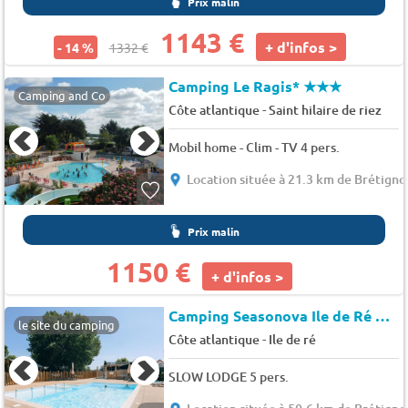
Prix malin
1143 €
+ d'infos >
- 14 %
1332 €
Camping Le Ragis*
★★★
Camping and Co
-
Côte atlantique
Saint hilaire de riez
Mobil home - Clim - TV 4 pers.
Location située à 21.3 km de Brétigno
Prix malin
1150 €
+ d'infos >
Camping Seasonova Ile de Ré
★★
le site du camping
-
Côte atlantique
Ile de ré
SLOW LODGE 5 pers.