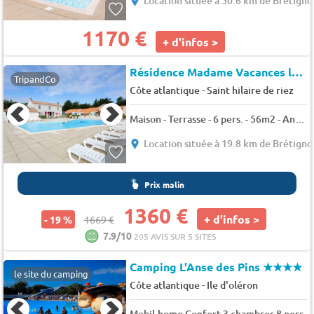
Location située à 50.6 km de Brétigno
1170 €
+ d'infos >
Résidence Madame Vacances les Mas de Saint Hilaire
TripandCo
-
Côte atlantique
Saint hilaire de riez
Maison - Terrasse - 6 pers. - 56m2 - Animaux admis
Location située à 19.8 km de Brétigno
Prix malin
1360 €
+ d'infos >
- 19 %
1669 €
7.9/10
205 AVIS SUR 5 SITES
Camping L'Anse des Pins
★★★★
le site du camping
-
Côte atlantique
Ile d'oléron
Mobil-home Confort 3 chambres 8 pers.