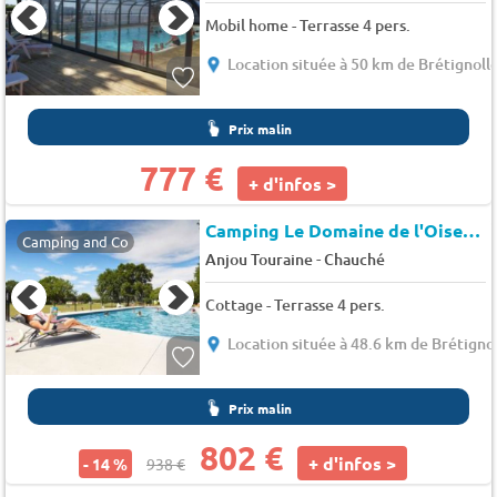
Mobil home - Terrasse 4 pers.
Location située à 50 km de Brétignoll
Prix malin
777 €
+ d'infos >
Camping Le Domaine de l'Oiselière
Camping and Co
-
Anjou Touraine
Chauché
Cottage - Terrasse 4 pers.
Location située à 48.6 km de Brétigno
Prix malin
802 €
+ d'infos >
- 14 %
938 €