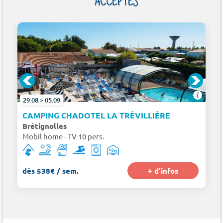
ACCEPTÉS
29.08 > 05.09
-SUR-VIE À 4 KM)
CAMPING CHADOTEL LA TRÉVILLIÈRE
Brétignolles
Mobil home - TV 10 pers.
dès 538€ / sem.
+ d'infos