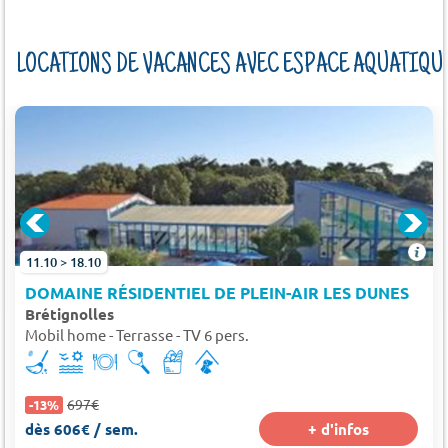
LOCATIONS DE VACANCES AVEC ESPACE AQUATIQU
E À 4 KM)
11.10 > 18.10
DOMAINE RÉSIDENTIEL DE PLEIN-AIR LES DUNES
Brétignolles
Mobil home - Terrasse - TV 6 pers.
697€
-13%
dès 606€ / sem.
+ d'infos