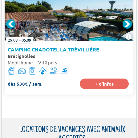
E À 4 KM)
29.08 > 05.09
CAMPING CHADOTEL LA TRÉVILLIÈRE
Brétignolles
Mobil home - TV 10 pers.
dès 538€ / sem.
+ d'infos
LOCATIONS DE VACANCES AVEC ANIMAUX