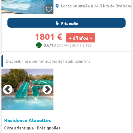
Location située à 14.9 km de Brétigno
Prix malin
1801 €
+ d'infos >
8.6/10
274 AVIS SUR 7 SITES
Disponibilité à vérifier auprès de l'établissement
Résidence Alouettes
-
Côte atlantique
Brétignolles