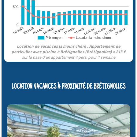
500
0
05 sept.
12 déce.
17 octo.
22 août
28 nove.
03 octo.
08 août
14 nove.
19 sept.
26 déce.
31 octo.
Prix moyen
Location la moins chère
Location de vacances la moins chère : Appartement de
particulier avec piscine à Brétignolles (Brétignolles) > 213 €
sur la base d'un appartement 4 pers. pour 1 semaine
LOCATION VACANCES À PROXIMITÉ DE BRÉTIGNOLLES