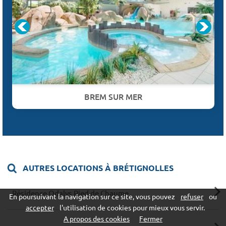
BREM SUR MER
AUTRES LOCATIONS À BRÉTIGNOLLES
Résidence Odalys Pied de Chaume
En poursuivant la navigation sur ce site, vous pouvez
refuser
ou
accepter
l'utilisation de cookies pour mieux vous servir.
A propos des cookies
Fermer