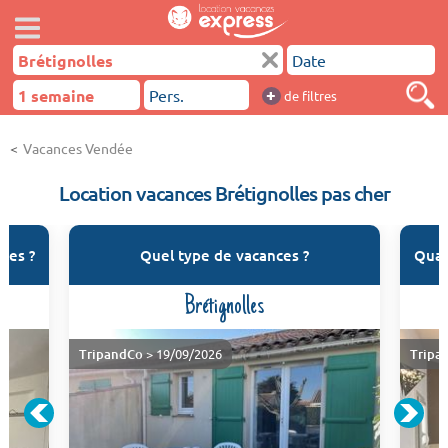
+
de filtres
Vacances Vendée
Location vacances Brétignolles pas cher
les ?
Quel type de vacances ?
Quan
Brétignolles
TripandCo
> 19/09/2026
Tripa