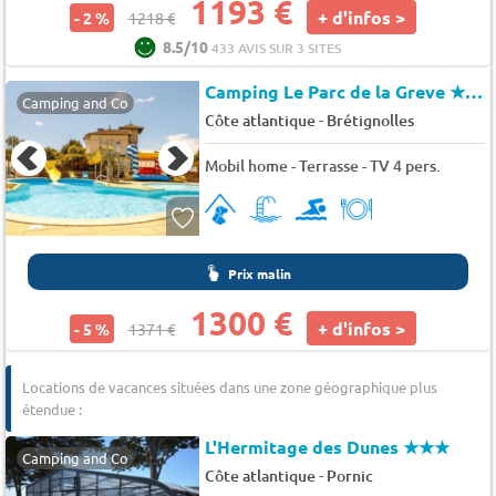
1193 €
+ d'infos >
- 2 %
1218 €
8.5/10
433 AVIS SUR 3 SITES
Camping Le Parc de la Greve
★★★★
Camping and Co
-
Côte atlantique
Brétignolles
Mobil home - Terrasse - TV 4 pers.
Prix malin
1300 €
+ d'infos >
- 5 %
1371 €
Locations de vacances situées dans une zone géographique plus
étendue :
L'Hermitage des Dunes
★★★
Camping and Co
-
Côte atlantique
Pornic