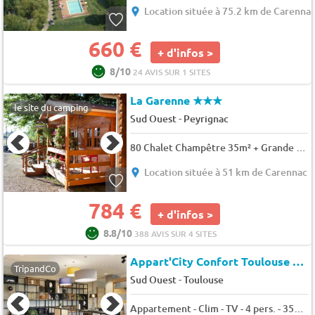
Location située à 75.2 km de Carenna
660 €
+ d'infos >
8/10
24 AVIS SUR 1 SITES
La Garenne
★★★
le site du camping
-
Sud Ouest
Peyrignac
80 Chalet Champêtre 35m² + Grande Terrasse couverte +Télévision + Lave vaisselle 5 pers.
Location située à 51 km de Carennac
784 €
+ d'infos >
8.8/10
388 AVIS SUR 4 SITES
Appart'City Confort Toulouse Aéroport Blagnac (Ex Park&Suites)
TripandCo
-
Sud Ouest
Toulouse
Appartement - Clim - TV - 4 pers. - 35m2 - Animaux admis