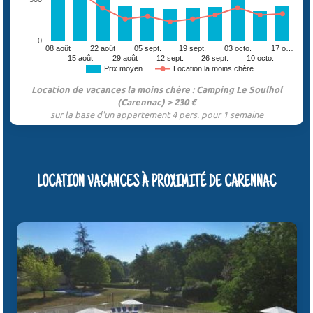
0
08 août
22 août
05 sept.
19 sept.
03 octo.
17 o…
15 août
29 août
12 sept.
26 sept.
10 octo.
Prix moyen
Location la moins chère
Location de vacances la moins chère : Camping Le Soulhol
(Carennac) > 230 €
sur la base d'un appartement 4 pers. pour 1 semaine
LOCATION VACANCES À PROXIMITÉ DE CARENNAC