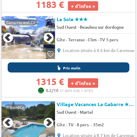
1183 €
+ d'infos >
La Sole
★★★
Camping and Co
-
Sud Ouest
Beaulieu sur dordogne
Gîte - Terrasse - Clim - TV 5 pers.
Location située à 4.6 km de Carennac
Prix malin
1315 €
+ d'infos >
8.2/10
37 AVIS SUR 1 SITES
Village Vacances La Gabarre
★★★
TripandCo
-
Sud Ouest
Martel
Gîte - TV - 8 pers. - 35m2
Location située à 8.7 km de Carennac