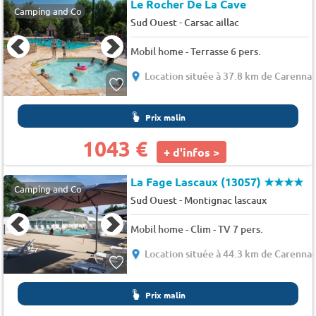
Le Rocher De La Cave
Camping and Co
-
Sud Ouest
Carsac aillac
Mobil home - Terrasse 6 pers.
Location située à 37.8 km de Carenna
Prix malin
1043 €
+ d'infos >
La Fage Lascaux (13057)
★★★★
Camping and Co
-
Sud Ouest
Montignac lascaux
Mobil home - Clim - TV 7 pers.
Location située à 44.3 km de Carenna
Prix malin