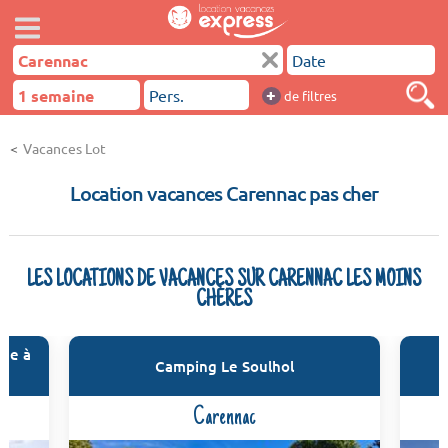
+
de filtres
Vacances Lot
Location vacances Carennac pas cher
LES LOCATIONS DE VACANCES SUR CARENNAC LES MOINS
CHÈRES
gne à
Camping Le Soulhol
Carennac