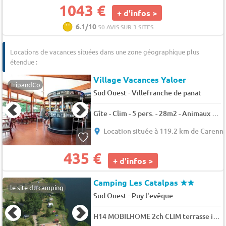
1043 €
+ d'infos >
6.1/10
50 AVIS SUR 3 SITES
Locations de vacances situées dans une zone géographique plus
étendue :
Village Vacances Yaloer
TripandCo
-
Sud Ouest
Villefranche de panat
Gîte - Clim - 5 pers. - 28m2 - Animaux admis
Location située à 119.2 km de Carenn
435 €
+ d'infos >
Camping Les Catalpas
★★
le site du camping
-
Sud Ouest
Puy l'evêque
H14 MOBILHOME 2ch CLIM terrasse intégree 4 pers.