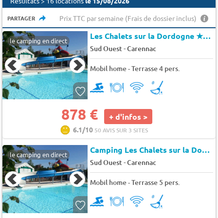
Résultats > 16 locations
le 15/08/2026
Prix TTC par semaine (Frais de dossier inclus)
PARTAGER
Les Chalets sur la Dordogne
★★★
le camping en direct
-
Sud Ouest
Carennac
Mobil home - Terrasse 4 pers.
878 €
+ d'infos >
6.1/10
50 AVIS SUR 3 SITES
Camping Les Chalets sur la Dordogne à Girac
le camping en direct
-
Sud Ouest
Carennac
Mobil home - Terrasse 5 pers.