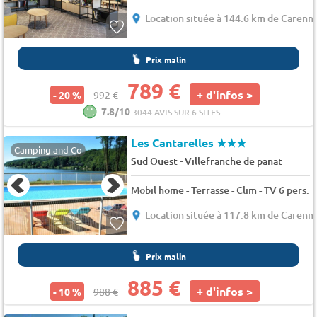
Location située à 144.6 km de Carenn
Prix malin
789 €
+ d'infos >
- 20 %
992 €
7.8/10
3044 AVIS SUR 6 SITES
Les Cantarelles
★★★
Camping and Co
-
Sud Ouest
Villefranche de panat
Mobil home - Terrasse - Clim - TV 6 pers.
Location située à 117.8 km de Carenn
Prix malin
885 €
+ d'infos >
- 10 %
988 €