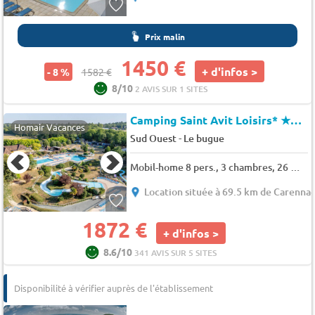
Prix malin
1450 €
+ d'infos >
- 8 %
1582 €
8/10
2 AVIS SUR 1 SITES
Camping Saint Avit Loisirs*
★★★★★
Homair Vacances
-
Sud Ouest
Le bugue
Mobil-home 8 pers., 3 chambres, 26 m² - 36 m²
Location située à 69.5 km de Carenna
1872 €
+ d'infos >
8.6/10
341 AVIS SUR 5 SITES
Disponibilité à vérifier auprès de l'établissement