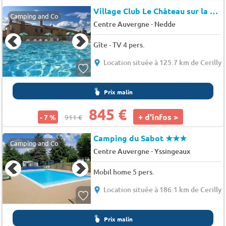
Village Club Le Château sur la Vienne
Camping and Co
-
Centre Auvergne
Nedde
Gîte - TV 4 pers.
Location située à 125.7 km de Cerilly
Prix malin
845 €
+ d'infos >
- 7 %
911 €
Camping du Sabot
★★★
Camping and Co
-
Centre Auvergne
Yssingeaux
Mobil home 5 pers.
Location située à 186.1 km de Cerilly
Prix malin