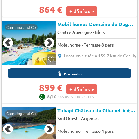
864 €
+ d'infos >
Mobil homes Domaine de Dugny
Camping and Co
-
Centre Auvergne
Blois
Mobil home - Terrasse 8 pers.
Location située à 159.7 km de Cerilly
Prix malin
899 €
+ d'infos >
8/10
365 AVIS SUR 2 SITES
Tohapi Château du Gibanel
★★★★
Camping and Co
-
Sud Ouest
Argentat
Mobil home - Terrasse 4 pers.