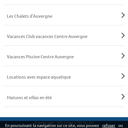
Les Chalets d'Auvergne
Vacances Club vacances Centre Auvergne
Vacances Piscine Centre Auvergne
Locations avec espace aquatique
Maisons et villas en été
Vivaweb SARL - RCS Créteil n°790 591 572
En poursuivant la navigation sur ce site, vous pouvez
refuser
ou