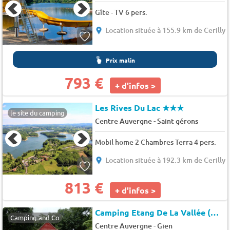
Gîte - TV 6 pers.
Location située à 155.9 km de Cerilly
Prix malin
793 €
+ d'infos >
Les Rives Du Lac
★★★
le site du camping
-
Centre Auvergne
Saint gérons
Mobil home 2 Chambres Terra 4 pers.
Location située à 192.3 km de Cerilly
813 €
+ d'infos >
Camping Etang De La Vallée (Vitry-aux-loges à 10 km)
Camping and Co
-
Centre Auvergne
Gien