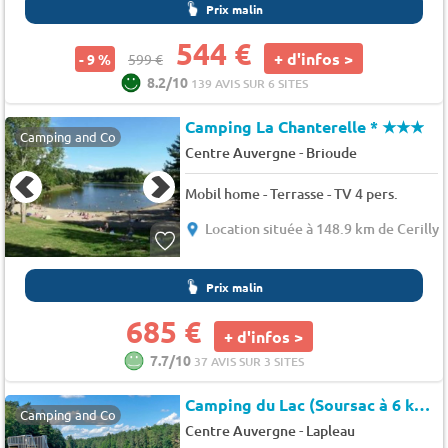
Prix malin
544 €
+ d'infos >
- 9 %
599 €
8.2/10
139 AVIS SUR 6 SITES
Camping La Chanterelle *
★★★
Camping and Co
-
Centre Auvergne
Brioude
Mobil home - Terrasse - TV 4 pers.
Location située à 148.9 km de Cerilly
Prix malin
685 €
+ d'infos >
7.7/10
37 AVIS SUR 3 SITES
Camping du Lac (Soursac à 6 km)
Camping and Co
-
Centre Auvergne
Lapleau