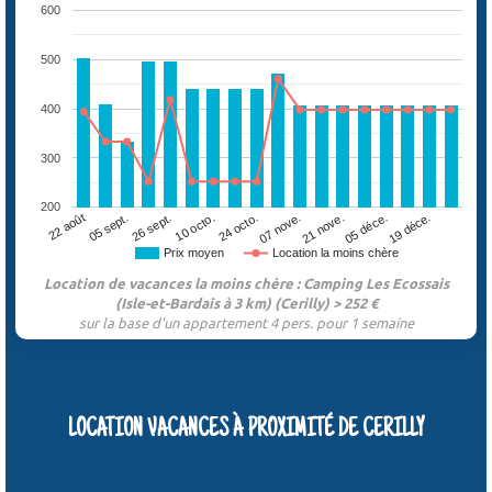
600
500
400
300
200
26 sept.
07 nove.
19 déce.
22 août
10 octo.
21 nove.
05 sept.
24 octo.
05 déce.
Prix moyen
Location la moins chère
Location de vacances la moins chère : Camping Les Ecossais
(Isle-et-Bardais à 3 km) (Cerilly) > 252 €
sur la base d'un appartement 4 pers. pour 1 semaine
LOCATION VACANCES À PROXIMITÉ DE CERILLY