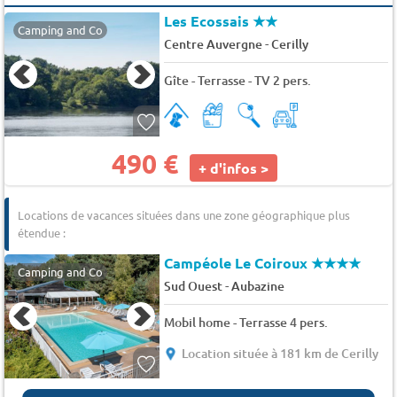
Les Ecossais
★★
Camping and Co
-
Centre Auvergne
Cerilly
Gîte - Terrasse - TV 2 pers.
490 €
+ d'infos >
Locations de vacances situées dans une zone géographique plus
étendue :
Campéole Le Coiroux
★★★★
Camping and Co
-
Sud Ouest
Aubazine
Mobil home - Terrasse 4 pers.
Location située à 181 km de Cerilly