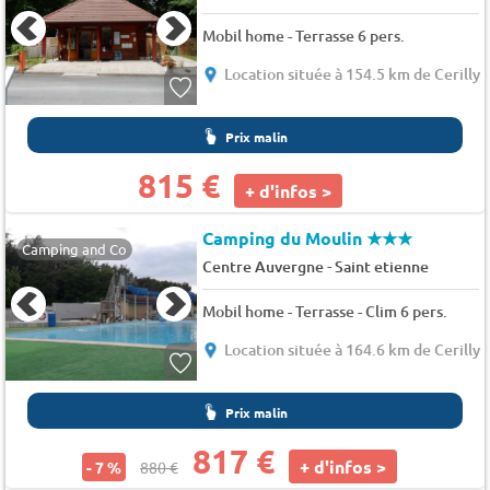
Mobil home - Terrasse 6 pers.
Location située à 154.5 km de Cerilly
Prix malin
815 €
+ d'infos >
Camping du Moulin
★★★
Camping and Co
-
Centre Auvergne
Saint etienne
Mobil home - Terrasse - Clim 6 pers.
Location située à 164.6 km de Cerilly
Prix malin
817 €
+ d'infos >
- 7 %
880 €