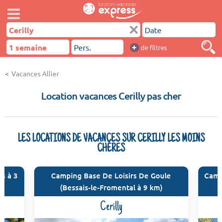
+
de filtres
Vacances Allier
Location vacances Cerilly pas cher
LES LOCATIONS DE VACANCES SUR CERILLY LES MOINS
CHÈRES
is à 3
Camping Base De Loisirs De Goule
Campi
(Bessais-le-Fromental à 9 km)
Cerilly