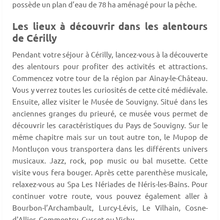
possède un plan d’eau de 78 ha aménagé pour la pêche.
Les lieux à découvrir dans les alentours
de Cérilly
Pendant votre séjour à Cérilly, lancez-vous à la découverte
des alentours pour profiter des activités et attractions.
Commencez votre tour de la région par Ainay-le-Château.
Vous y verrez toutes les curiosités de cette cité médiévale.
Ensuite, allez visiter le Musée de Souvigny. Situé dans les
anciennes granges du prieuré, ce musée vous permet de
découvrir les caractéristiques du Pays de Souvigny. Sur le
même chapitre mais sur un tout autre ton, le Mupop de
Montluçon vous transportera dans les différents univers
musicaux. Jazz, rock, pop music ou bal musette. Cette
visite vous fera bouger. Après cette parenthèse musicale,
relaxez-vous au Spa Les Nériades de Néris-les-Bains. Pour
continuer votre route, vous pouvez également aller à
Bourbon-l’Archambault, Lurcy-Lévis, Le Vilhain, Cosne-
d'Allier, Commentry, Cusset ou Vichy.