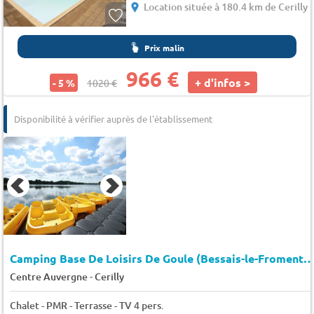
Location située à 180.4 km de Cerilly
Prix malin
966 €
+ d'infos >
- 5 %
1020 €
Disponibilité à vérifier auprès de l'établissement
Camping Base De Loisirs De Goule (Bessais-le-Fromental à 9 
-
Centre Auvergne
Cerilly
Chalet - PMR - Terrasse - TV 4 pers.