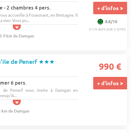
 - 2 chambres 4 pers.
+ d'infos >
ous accueille à Fouesnant, en Bretagne. Il
a mer. Vous po...
8.8/10
2119 AVIS SUR 5 SITES
113.9 km de Damgan
'ile de Penerf
★★★
990 €
 mer 6 pers.
+ d'infos >
le de Penerf vous invite à Damgan en
esqu’&...
.4 km de Damgan