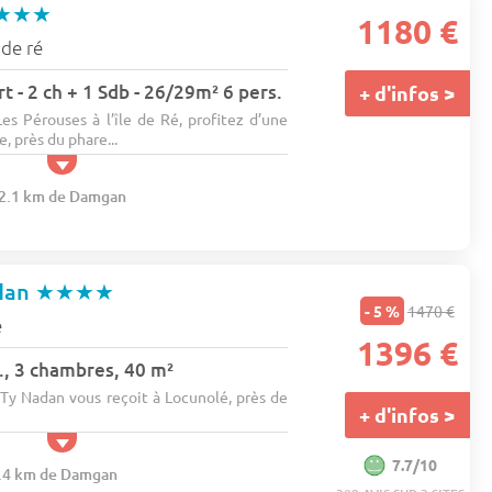
★★★
1180 €
 de ré
 - 2 ch + 1 Sdb - 26/29m² 6 pers.
+ d'infos >
es Pérouses à l’île de Ré, profitez d’une
, près du phare...
162.1 km de Damgan
dan
★★★★
- 5 %
1470 €
é
1396 €
., 3 chambres, 40 m²
y Nadan vous reçoit à Locunolé, près de
+ d'infos >
7.7/10
9.4 km de Damgan