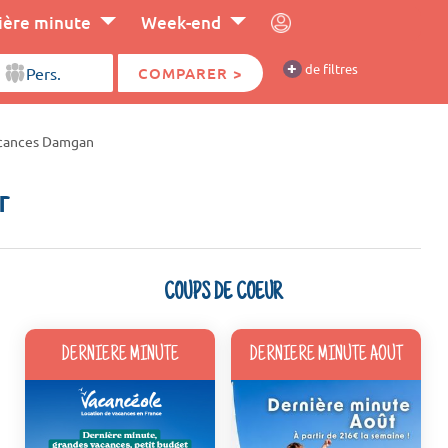
ière minute
Week-end
+
de filtres
COMPARER >
acances Damgan
r
COUPS DE COEUR
DERNIERE MINUTE
DERNIERE MINUTE AOUT