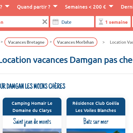
?
Quand partir ?
Semaines < 200 €
Dern
Vacances Bretagne
Vacances Morbihan
Location V
Location vacances Damgan pas che
SUR DAMGAN LES MOINS CHÈRES
Camping Homair Le
Résidence Club Goélia
Domaine du Clarys
Les Voiles Blanches
Saint jean de monts
Batz sur mer