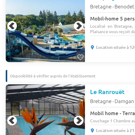
Bretagne
Benodet
-
Mobil-home 5 pers
Localisé en Bretagne
Plaisance vous reçoit da
Location située à 
Disponibilité à vérifier auprès de l'établissement
Le Ranrouët
Bretagne
Damgan
-
Mobil home - Terra
Couchage 1 Chambre ave
Location située à 2