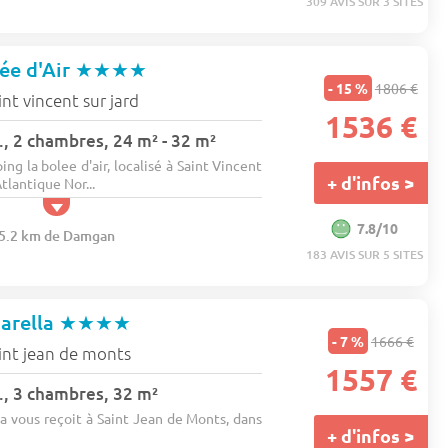
309 AVIS SUR 3 SITES
ée d'Air
★★★★
- 15 %
1806 €
int vincent sur jard
1536 €
, 2 chambres, 24 m² - 32 m²
ng la bolee d'air, localisé à Saint Vincent
+ d'infos >
Atlantique Nor...
7.8/10
145.2 km de Damgan
183 AVIS SUR 5 SITES
arella
★★★★
- 7 %
1666 €
int jean de monts
1557 €
., 3 chambres, 32 m²
a vous reçoit à Saint Jean de Monts, dans
+ d'infos >