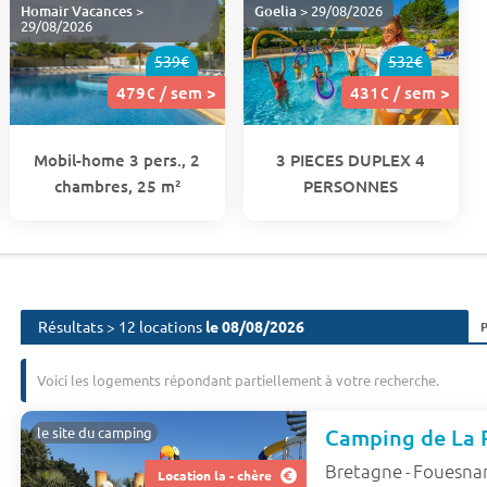
Homair Vacances
>
Goelia
> 29/08/2026
29/08/2026
539€
532€
479€ / sem >
431€ / sem >
Mobil-home 3 pers., 2
3 PIECES DUPLEX 4
chambres, 25 m²
PERSONNES
Résultats > 12 locations
le 08/08/2026
Voici les logements répondant partiellement à votre recherche.
Camping de La 
le site du camping
Bretagne
Fouesna
-
Location la - chère