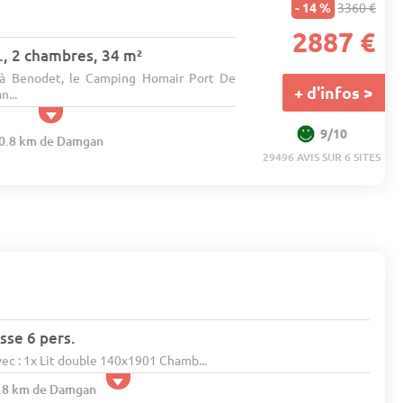
- 14 %
3360 €
2887 €
., 2 chambres, 34 m²
, à Benodet, le Camping Homair Port De
+ d'infos >
n...
9/10
120.8 km de Damgan
29496 AVIS SUR 6 SITES
sse 6 pers.
c : 1x Lit double 140x1901 Chamb...
1.8 km de Damgan