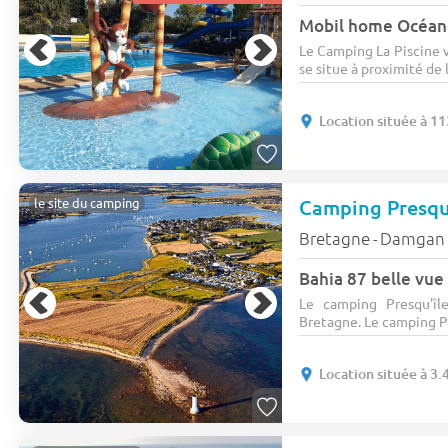
Mobil home Océane
Le Camping La Piscine v
se situe à proximité de l
Location située à 
Camping Presqu
le site du camping
Bretagne
Damgan
-
Bahia 87 belle vue
Le camping Presqu'î
Bretagne. Le camping Pr
Location située à 3