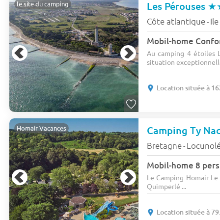
Les Pérouses
★
le site du camping
Côte atlantique
Ile
-
Mobil-home Confort
Au camping 4 étoiles L
situation exceptionnelle
Location située à 
Camping Ty Na
Homair Vacances
Bretagne
Locunol
-
Mobil-home 8 pers
Le Camping Homair Le T
Quimperlé ...
Location située à 7