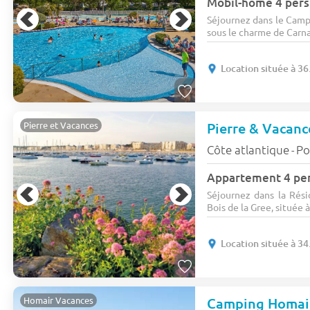
Mobil-home 4 pers
Séjournez dans le Camp
sous le charme de Carnac
Location située à 3
Pierre et Vacances
Côte atlantique
Po
-
Appartement 4 per
Séjournez dans la Rés
Bois de la Gree, située à
Location située à 3
Camping Homair
Homair Vacances