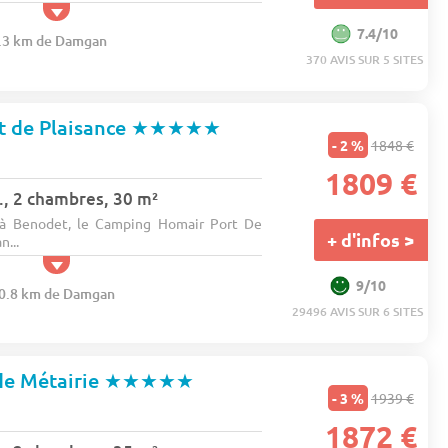
7.4/10
2.3 km de Damgan
370 AVIS SUR 5 SITES
t de Plaisance
★★★★★
- 2 %
1848 €
1809 €
., 2 chambres, 30 m²
, à Benodet, le Camping Homair Port De
+ d'infos >
n...
9/10
120.8 km de Damgan
29496 AVIS SUR 6 SITES
de Métairie
★★★★★
- 3 %
1939 €
1872 €