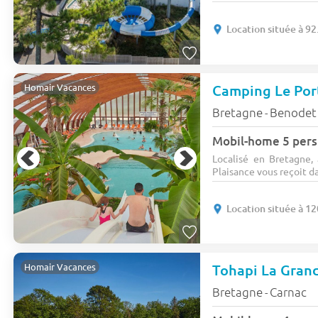
Location située à 9
Camping Le Por
Homair Vacances
Bretagne
Benodet
-
Mobil-home 5 pers
Localisé en Bretagne
Plaisance vous reçoit da
Location située à 
Tohapi La Gran
Homair Vacances
Bretagne
Carnac
-