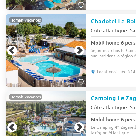
Chadotel La Bol
Homair Vacances
Côte atlantique
Sa
-
Mobil-home 6 pers.
Séjournez dans le Campi
sur Jard dans la région 
Location située à 
Camping Le Zag
Homair Vacances
Côte atlantique
Sa
-
Mobil-home 6 pers
Le Camping 4* Zagarell
la région Atlantique...