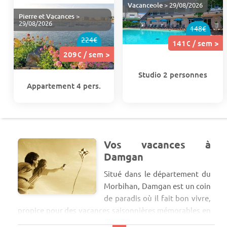
Vacanceole
> 29/08/2026
Pierre et Vacances
>
29/08/2026
148€
224€
141€ / sem >
209€ / sem >
Studio 2 personnes
Appartement 4 pers.
Vos vacances à
Damgan
Situé dans le département du
Morbihan, Damgan est un coin
de paradis où il fait bon vivre,
propice pour des vacances saisonnières mémorables en
région Bretagne. Dans un cadre paisible et authentique,