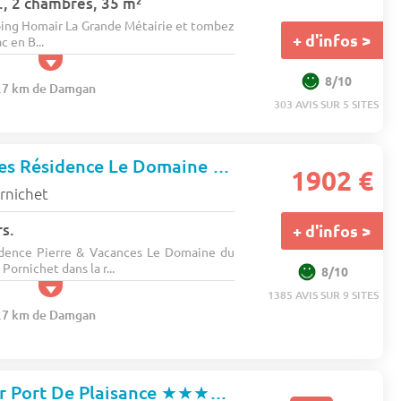
., 2 chambres, 35 m²
ing Homair La Grande Métairie et tombez
+ d'infos >
 en B...
8/10
6.7 km de Damgan
303 AVIS SUR 5 SITES
Pierre & Vacances Résidence Le Domaine du Bois de la Gree
★★
1902 €
rnichet
s.
+ d'infos >
idence Pierre & Vacances Le Domaine du
 Pornichet dans la r...
8/10
1385 AVIS SUR 9 SITES
4.7 km de Damgan
 Port De Plaisance
★★★★★