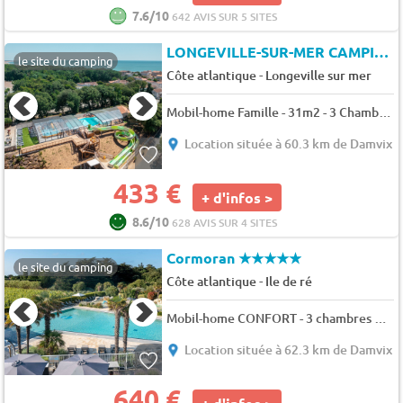
7.6/10
642 AVIS SUR 5 SITES
LONGEVILLE-SUR-MER CAMPING LE PETIT ROCHER
le site du camping
-
Côte atlantique
Longeville sur mer
Mobil-home Famille - 31m2 - 3 Chambres 6 pers.
Location située à 60.3 km de Damvix
433 €
+ d'infos >
8.6/10
628 AVIS SUR 4 SITES
Cormoran
★★★★★
le site du camping
-
Côte atlantique
Ile de ré
Mobil-home CONFORT - 3 chambres 6 pers.
Location située à 62.3 km de Damvix
640 €