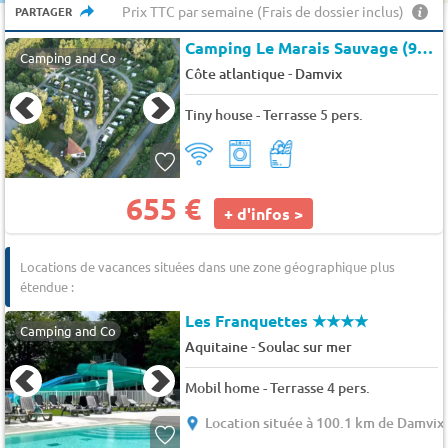
Prix TTC par semaine (Frais de dossier inclus)
PARTAGER
Camping Le Marais Sauvage (9564)
Camping and Co
-
Côte atlantique
Damvix
Tiny house - Terrasse 5 pers.
655 €
+ d'infos >
Locations de vacances situées dans une zone géographique plus
étendue :
Les Franquettes
★★★★
Camping and Co
-
Aquitaine
Soulac sur mer
Mobil home - Terrasse 4 pers.
Location située à 100.1 km de Damvix