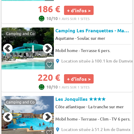
186 €
+ d'infos >
10/10
1 AVIS SUR 1 SITES
Camping Les Franquettes - Maeva Camping
Camping and Co
-
Aquitaine
Soulac sur mer
Mobil home - Terrasse 6 pers.
Location située à 100.1 km de Damvix
220 €
+ d'infos >
10/10
1 AVIS SUR 1 SITES
Les Jonquilles
★★★★
Camping and Co
-
Côte atlantique
La tranche sur mer
Mobil home - Terrasse - Clim - TV 6 pers.
Location située à 51.2 km de Damvix