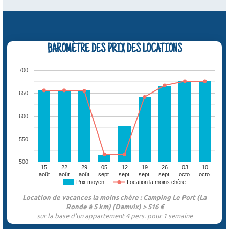
BAROMÈTRE DES PRIX DES LOCATIONS
700
650
600
550
500
15
22
29
05
12
19
26
03
10
août
août
août
sept.
sept.
sept.
sept.
octo.
octo.
Prix moyen
Location la moins chère
Location de vacances la moins chère : Camping Le Port (La
Ronde à 5 km) (Damvix) > 516 €
sur la base d'un appartement 4 pers. pour 1 semaine