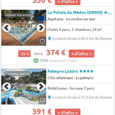
+ d'infos >
La Pointe du Médoc (GR055)
★★★★
Homair Vacances
-
Aquitaine
Le verdon sur mer
Chalet 4 pers., 2 chambres, 24 m²
Location située à 89.2 km de Damvix
374 €
+ d'infos >
- 23 %
483 €
7/10
76 AVIS SUR 3 SITES
Palmyre Loisirs
★★★★
Camping and Co
-
Côte atlantique
La palmyre
Mobil home - Terrasse 7 pers.
Location située à 75.2 km de Damvix
391 €
+ d'infos >