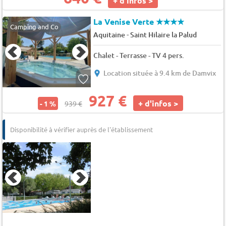
+ d'infos >
La Venise Verte
★★★★
Camping and Co
-
Aquitaine
Saint Hilaire la Palud
Chalet - Terrasse - TV 4 pers.
Location située à 9.4 km de Damvix
927 €
+ d'infos >
- 1 %
939 €
Disponibilité à vérifier auprès de l'établissement