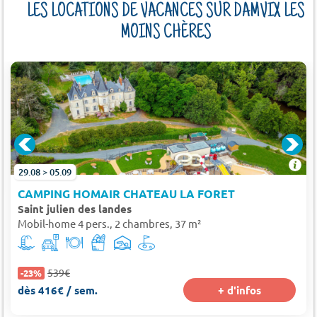
LES LOCATIONS DE VACANCES SUR DAMVIX LES
MOINS CHÈRES
29.08 > 05.09
CAMPING HOMAIR CHATEAU LA FORET
Saint julien des landes
Mobil-home 4 pers., 2 chambres, 37 m²
539€
-23%
dès 416€ / sem.
+ d'infos