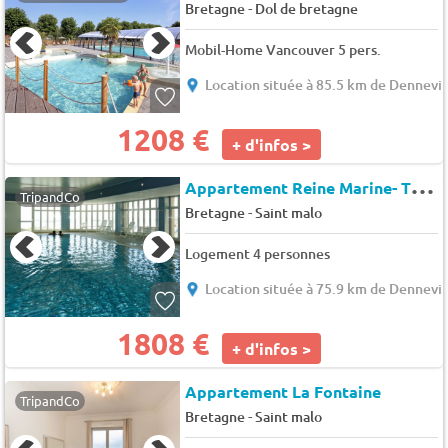
-
Bretagne
Dol de bretagne
Mobil-Home Vancouver 5 pers.
Location située à 85.5 km de Dennevil
1208 €
+ d'infos >
A
ppartement Reine Marine- T2 SUD
TripandCo
-
Bretagne
Saint malo
Logement 4 personnes
Location située à 75.9 km de Dennevil
1808 €
+ d'infos >
Appartement La Fontaine
TripandCo
-
Bretagne
Saint malo