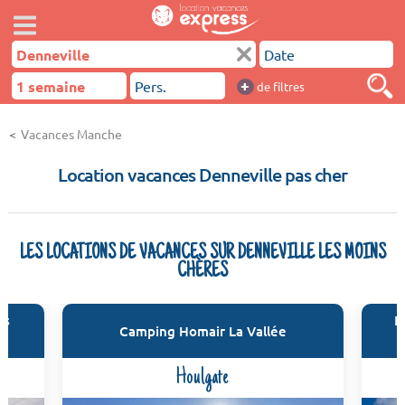
+
de filtres
Vacances Manche
Location vacances Denneville pas cher
LES LOCATIONS DE VACANCES SUR DENNEVILLE LES MOINS
CHÈRES
es
R
Camping Homair La Vallée
Houlgate