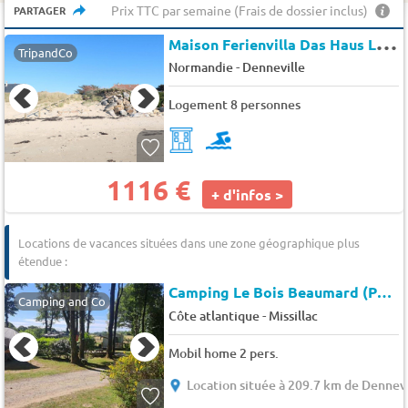
Prix TTC par semaine (Frais de dossier inclus)
PARTAGER
M
aison Ferienvilla Das Haus Louise
TripandCo
-
Normandie
Denneville
Logement 8 personnes
1116 €
+ d'infos >
Locations de vacances situées dans une zone géographique plus
étendue :
Camping Le Bois Beaumard (Pontchâteau à 5 km)
Camping and Co
-
Côte atlantique
Missillac
Mobil home 2 pers.
Location située à 209.7 km de Dennevi