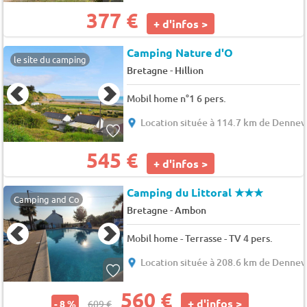
377 €
+ d'infos >
Camping Nature d'O
le site du camping
-
Bretagne
Hillion
Mobil home n°1 6 pers.
Location située à 114.7 km de Dennevi
545 €
+ d'infos >
Camping du Littoral
★★★
Camping and Co
-
Bretagne
Ambon
Mobil home - Terrasse - TV 4 pers.
Location située à 208.6 km de Dennevi
560 €
+ d'infos >
- 8 %
609 €