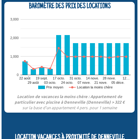
BAROMÈTRE DES PRIX DES LOCATIONS
3,000
2,000
1,000
0
22 août
19 sept.
17 octo.
31 octo.
14 nove.
28 nove.
12…
29 août
03 octo.
24 octo.
07 nove.
21 nove.
05 déce.
Prix moyen
Location la moins chère
Location de vacances la moins chère : Appartement de
particulier avec piscine à Denneville (Denneville) > 322 €
sur la base d'un appartement 4 pers. pour 1 semaine
LOCATION VACANCES À PROXIMITÉ DE DENNEVILLE