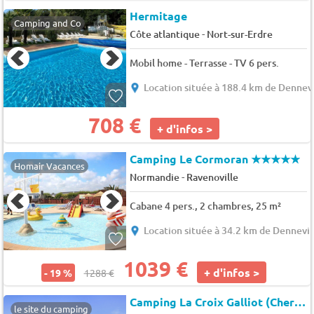
Hermitage
Camping and Co
-
Côte atlantique
Nort-sur-Erdre
Mobil home - Terrasse - TV 6 pers.
Location située à 188.4 km de Dennevi
708 €
+ d'infos >
Camping Le Cormoran
★★★★★
Homair Vacances
-
Normandie
Ravenoville
Cabane 4 pers., 2 chambres, 25 m²
Location située à 34.2 km de Dennevil
1039 €
+ d'infos >
- 19 %
1288 €
Camping La Croix Galliot (Cherrueix à 6 km)
le site du camping