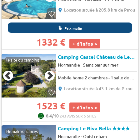
Location située à 205.8 km de Pirou
Prix malin
1332 €
+ d'infos >
Camping Castel Château de Lez Eaux
le site du camping
-
Normandie
Saint pair sur mer
Mobile home 2 chambres - 1 salle de bain - Premium Samedi 4 pers.
Location située à 43.1 km de Pirou
1523 €
+ d'infos >
8.4/10
243 AVIS SUR 5 SITES
Camping Le Riva Bella
★★★★
Homair Vacances
-
Normandie
Ouistreham