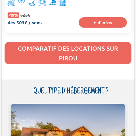
623€
-19%
dès 503€ / sem.
+ d'infos
COMPARATIF DES LOCATIONS SUR
PIROU
QUEL TYPE D'HÉBERGEMENT ?