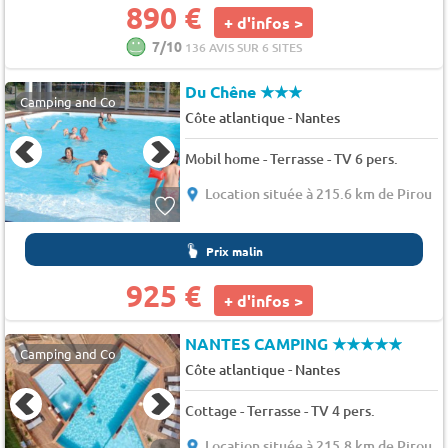
890 €
+ d'infos >
7/10
136 AVIS SUR 6 SITES
Du Chêne
★★★
Camping and Co
-
Côte atlantique
Nantes
Mobil home - Terrasse - TV 6 pers.
Location située à 215.6 km de Pirou
Prix malin
925 €
+ d'infos >
NANTES CAMPING
★★★★★
Camping and Co
-
Côte atlantique
Nantes
Cottage - Terrasse - TV 4 pers.
Location située à 215.8 km de Pirou