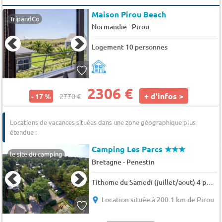
Maison Pirou Beach
TripandCo
-
Normandie
Pirou
Logement 10 personnes
2306 €
+ d'infos >
- 17 %
2770 €
Locations de vacances situées dans une zone géographique plus
étendue :
Camping Les Parcs
★★★
le site du camping
-
Bretagne
Penestin
Tithome du Samedi (juillet/aout) 4 pers.
Location située à 200.1 km de Pirou