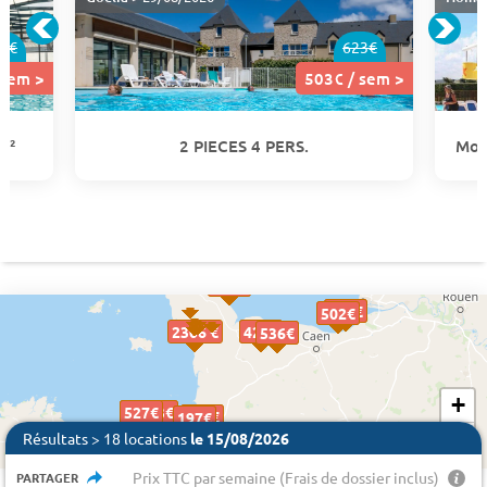
8€
623€
 sem >
503€ / sem >
m²
2 PIECES 4 PERS.
Mob
458€
458€
479€
479€
502€
502€
2306 €
421€
421€
536€
536€
+
527€
527€
527€
503€
503€
318€
318€
197€
197€
−
Résultats > 18 locations
le 15/08/2026
445€
445€
Prix TTC par semaine (Frais de dossier inclus)
PARTAGER