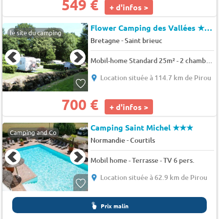
549 €
+ d'infos >
Flower Camping des Vallées
★★★
le site du camping
-
Bretagne
Saint brieuc
Mobil-home Standard 25m² - 2 chambres + terrasse intégrée semi couverte 4 pers.
Location située à 114.7 km de Pirou
700 €
+ d'infos >
Camping Saint Michel
★★★
Camping and Co
-
Normandie
Courtils
Mobil home - Terrasse - TV 6 pers.
Location située à 62.9 km de Pirou
Prix malin