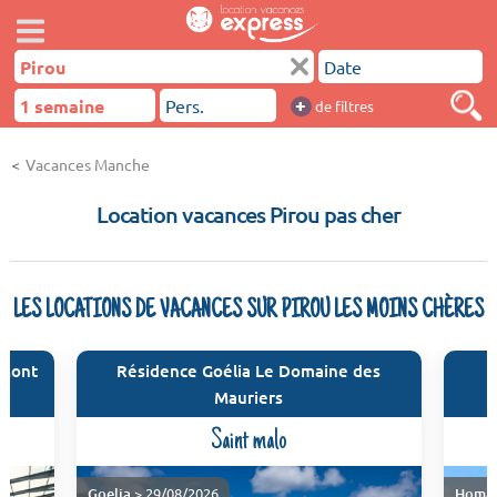
+
de filtres
Vacances Manche
Location vacances Pirou pas cher
LES LOCATIONS DE VACANCES SUR PIROU LES MOINS CHÈRES
 Mont
Résidence Goélia Le Domaine des
Mauriers
Saint malo
Goelia
> 29/08/2026
Homai