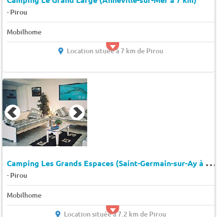
-
Pirou
Mobilhome
Location située à 7 km de Pirou
C
amping Les Grands Espaces (Saint-Germain-sur-Ay à 7 km)
-
Pirou
Mobilhome
Location située à 7.2 km de Pirou