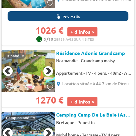
Prix malin
1026 €
+ d'infos >
9/10
28989 AVIS SUR 4 SITES
Résidence Adonis Grandcamp
TripandCo
-
Normandie
Grandcamp maisy
Appartement - TV - 4 pers. - 40m2 - Animaux admis
Location située à 44.7 km de Pirou
1270 €
+ d'infos >
Camping Camp De La Baie (Assérac à 4 km)
Camping and Co
-
Bretagne
Penestin
Mobil home - Terrasse - TV 4 pers.