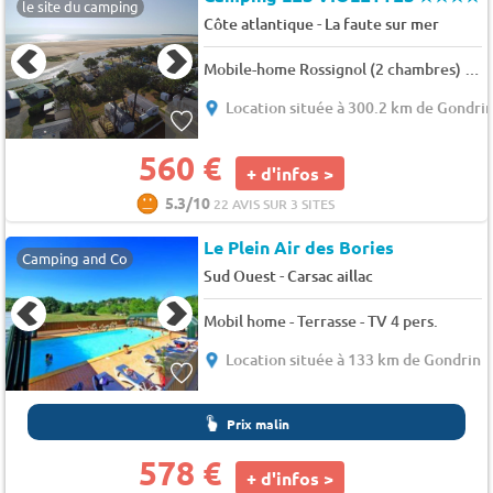
le site du camping
-
Côte atlantique
La faute sur mer
Mobile-home Rossignol (2 chambres) 4 pers.
Location située à 300.2 km de Gondri
560 €
+ d'infos >
5.3/10
22 AVIS SUR 3 SITES
Le Plein Air des Bories
Camping and Co
-
Sud Ouest
Carsac aillac
Mobil home - Terrasse - TV 4 pers.
Location située à 133 km de Gondrin
Prix malin
578 €
+ d'infos >