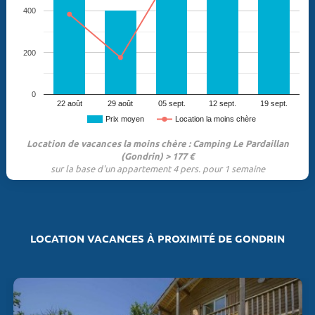
400
200
0
22 août
29 août
05 sept.
12 sept.
19 sept.
Prix moyen
Location la moins chère
Location de vacances la moins chère : Camping Le Pardaillan
(Gondrin) > 177 €
sur la base d'un appartement 4 pers. pour 1 semaine
LOCATION VACANCES À PROXIMITÉ DE GONDRIN