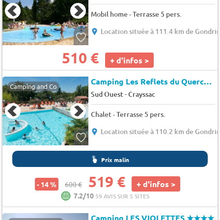
Mobil home - Terrasse 5 pers.
Location située à 111.4 km de Gondri
510 €
+ d'infos >
Camping Les Reflets du Quercy
★
Camping and Co
-
Sud Ouest
Crayssac
Chalet - Terrasse 5 pers.
Location située à 110.2 km de Gondri
Prix malin
519 €
+ d'infos >
- 14 %
600 €
7.2/10
59 AVIS SUR 5 SITES
Camping LES VIOLETTES
★★★★