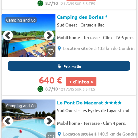
8.7/10
121 AVIS SUR 5 SITES
Camping des Bories *
Camping and Co
-
Sud Ouest
Carsac aillac
Mobil home - Terrasse - Clim - TV 6 pers.
Location située à 133 km de Gondrin
Prix malin
640 €
+ d'infos >
8.7/10
121 AVIS SUR 5 SITES
Le Pont De Mazerat
★★★★
Camping and Co
-
Sud Ouest
Les Eyzies de tayac sireuil
Mobil home - Terrasse - Clim 4 pers.
Location située à 140.5 km de Gondri