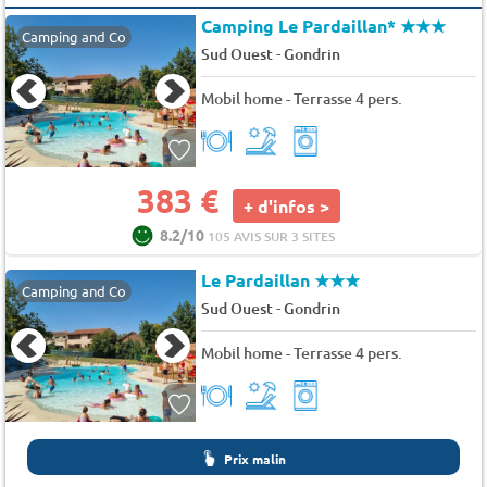
Camping Le Pardaillan*
★★★
Camping and Co
-
Sud Ouest
Gondrin
Mobil home - Terrasse 4 pers.
383 €
+ d'infos >
8.2/10
105 AVIS SUR 3 SITES
Le Pardaillan
★★★
Camping and Co
-
Sud Ouest
Gondrin
Mobil home - Terrasse 4 pers.
Prix malin