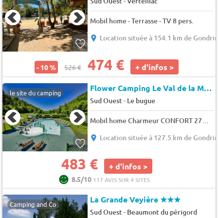
-
Sud Ouest
Verteillac
Mobil home - Terrasse - TV 8 pers.
Location située à 154.1 km de Gondri
474 €
+ d'infos >
- 10 %
526 €
Flower Camping Le Val de la Marquise
le site du camping
-
Sud Ouest
Le bugue
Mobil home Charmeur CONFORT 27m² - 2 chambres + terrasse non couverte 10m² 4 pers.
Location située à 127.5 km de Gondri
483 €
+ d'infos >
8.5/10
117 AVIS SUR 4 SITES
La Grande Veyière
★★★
Camping and Co
-
Sud Ouest
Beaumont du périgord