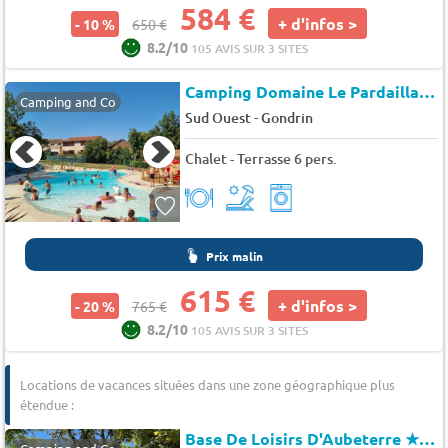
584 €
+ d'infos >
- 10 %
650 €
8.2/10
105 AVIS SUR 3 SITES
Camping Domaine Le Pardaillan
★
Camping and Co
-
Sud Ouest
Gondrin
Chalet - Terrasse 6 pers.
Prix malin
615 €
+ d'infos >
- 20 %
765 €
8.2/10
105 AVIS SUR 3 SITES
Locations de vacances situées dans une zone géographique plus
étendue :
Base De Loisirs D'Aubeterre
★★★