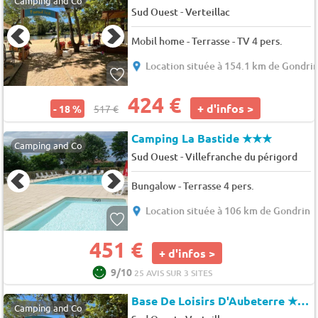
Camping and Co
-
Sud Ouest
Verteillac
Mobil home - Terrasse - TV 4 pers.
Location située à 154.1 km de Gondri
424 €
+ d'infos >
- 18 %
517 €
Camping La Bastide
★★★
Camping and Co
-
Sud Ouest
Villefranche du périgord
Bungalow - Terrasse 4 pers.
Location située à 106 km de Gondrin
451 €
+ d'infos >
9/10
25 AVIS SUR 3 SITES
Base De Loisirs D'Aubeterre
★★★
Camping and Co