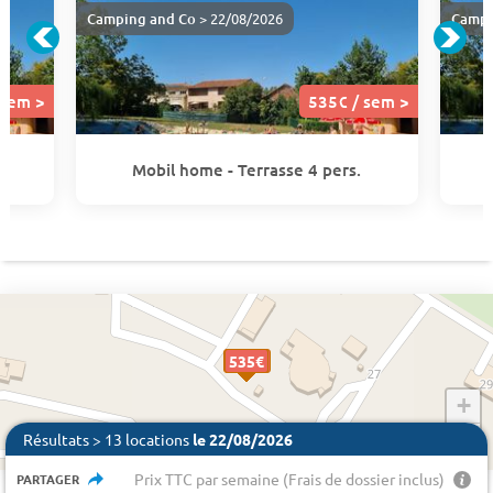
Camping and Co
> 22/08/2026
Campi
 sem >
535€ / sem >
Mobil home - Terrasse 4 pers.
383 €
535€
535€
535€
535€
535€
+
−
Résultats > 13 locations
le 22/08/2026
Prix TTC par semaine (Frais de dossier inclus)
PARTAGER