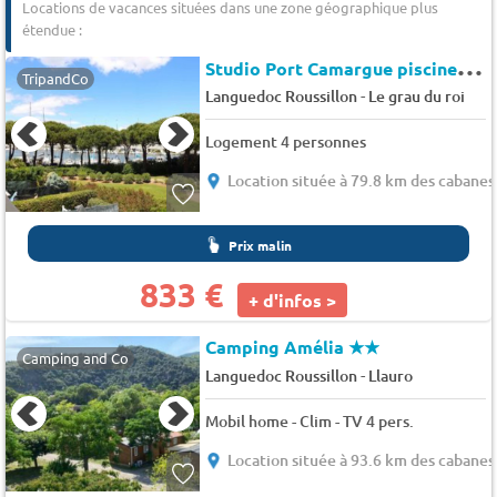
Locations de vacances situées dans une zone géographique plus
étendue :
S
tudio Port Camargue piscine parking terrasse - Quai aux fleurs
TripandCo
-
Languedoc Roussillon
Le grau du roi
Logement 4 personnes
Location située à 79.8 km des cabanes
Prix malin
833 €
+ d'infos >
Camping Amélia
★★
Camping and Co
-
Languedoc Roussillon
Llauro
Mobil home - Clim - TV 4 pers.
Location située à 93.6 km des cabanes