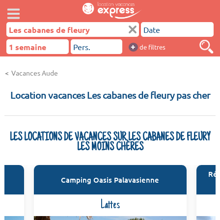
+
de filtres
Vacances Aude
Location vacances Les cabanes de fleury pas cher
LES LOCATIONS DE VACANCES SUR LES CABANES DE FLEURY
LES MOINS CHÈRES
Rés
é
Camping Oasis Palavasienne
Lattes