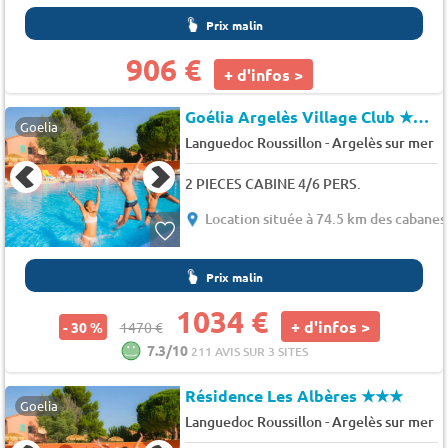
Prix malin
906 €
+ d'infos >
Goélia Argelès Village Club
★★★
Goelia
-
Languedoc Roussillon
Argelès sur mer
2 PIECES CABINE 4/6 PERS.
Location située à 74.5 km des cabanes
Prix malin
1034 €
+ d'infos >
- 30 %
1470 €
7.3/10
211 AVIS SUR 3 SITES
Résidence Les Albères
★★★
Goelia
-
Languedoc Roussillon
Argelès sur mer