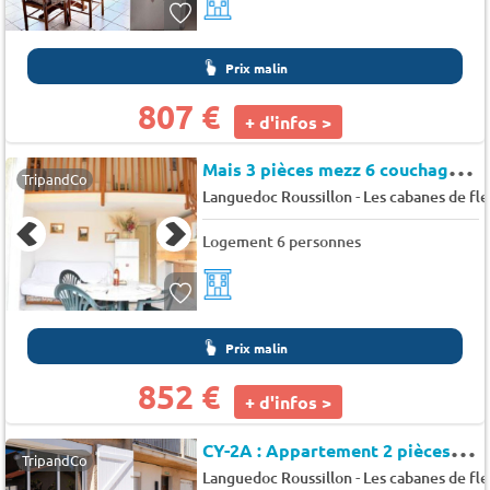
Prix malin
807 €
+ d'infos >
M
ais 3 pièces mezz 6 couchages SAINT PIERRE LA MER - Plein soleil
TripandCo
-
Languedoc Roussillon
Les cabanes de fl
Logement 6 personnes
Prix malin
852 €
+ d'infos >
C
Y-2A : Appartement 2 pièces avec terrasse, proche plage - Les cyclades
TripandCo
-
Languedoc Roussillon
Les cabanes de fl