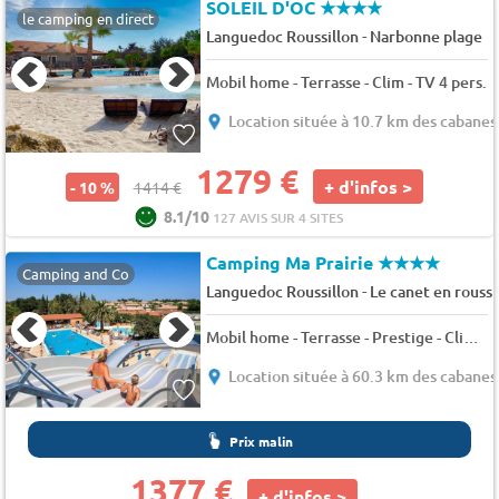
SOLEIL D'OC
★★★★
le camping en direct
-
Languedoc Roussillon
Narbonne plage
Mobil home - Terrasse - Clim - TV 4 pers.
Location située à 10.7 km des cabanes
1279 €
+ d'infos >
- 10 %
1414 €
8.1/10
127 AVIS SUR 4 SITES
Camping Ma Prairie
★★★★
Camping and Co
-
Languedoc Roussillon
Le canet en roussi
Mobil home - Terrasse - Prestige - Clim - TV 5 pers.
Location située à 60.3 km des cabanes
Prix malin
1377 €
+ d'infos >