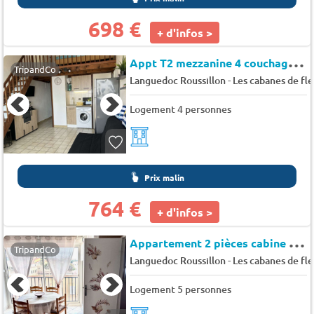
698 €
+ d'infos >
A
ppt T2 mezzanine 4 couchages SAINT PIERRE LA MER - Bartavelles sur la butte
TripandCo
-
Languedoc Roussillon
Les cabanes de fl
Logement 4 personnes
Prix malin
764 €
+ d'infos >
A
ppartement 2 pièces cabine 5 couchages SAINT PIERRE LA MER - Maisons de la mer
TripandCo
-
Languedoc Roussillon
Les cabanes de fl
Logement 5 personnes