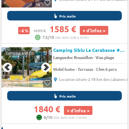
Prix malin
1585 €
+ d'infos >
- 6 %
1695 €
7.5/10
280 AVIS SUR 6 SITES
Camping Siblu La Carabasse
★★★★
Camping and Co
-
Languedoc Roussillon
Vias plage
Mobil home - Terrasse - Clim 6 pers.
Location située à 18 km des cabanes d
Prix malin
1840 €
+ d'infos >
8/10
459 AVIS SUR 3 SITES