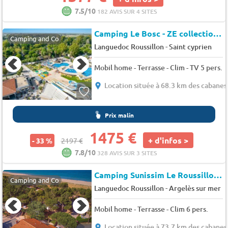
7.5/10
182 AVIS SUR 4 SITES
Camping Le Bosc - ZE collection (71419)
Camping and Co
-
Languedoc Roussillon
Saint cyprien
Mobil home - Terrasse - Clim - TV 5 pers.
Location située à 68.3 km des cabanes
Prix malin
1475 €
+ d'infos >
- 33 %
2197 €
7.8/10
328 AVIS SUR 3 SITES
Camping Sunissim Le Roussillonnais *
Camping and Co
-
Languedoc Roussillon
Argelès sur mer
Mobil home - Terrasse - Clim 6 pers.
Location située à 73.7 km des cabanes