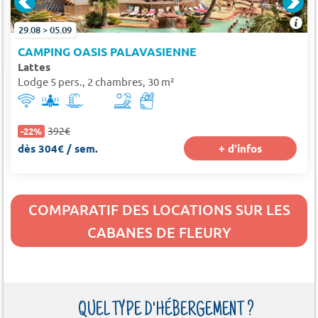
29.08 > 05.09
CAMPING OASIS PALAVASIENNE
Lattes
Lodge 5 pers., 2 chambres, 30 m²
392€
-22%
dès 304€ / sem.
+ d'infos
COMPARATIF DES LOCATIONS SUR LES
CABANES DE FLEURY
QUEL TYPE D'HÉBERGEMENT ?