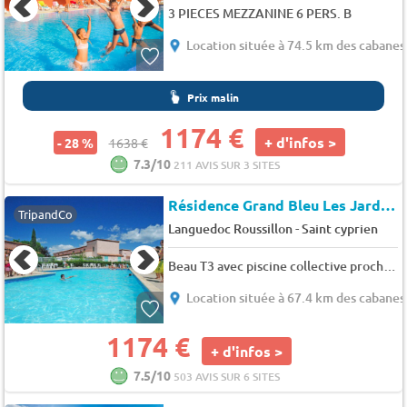
3 PIECES MEZZANINE 6 PERS. B
Location située à 74.5 km des cabanes
Prix malin
1174 €
+ d'infos >
- 28 %
1638 €
7.3/10
211 AVIS SUR 3 SITES
Résidence Grand Bleu Les Jardins de Neptune - Saint Cyprien
TripandCo
-
Languedoc Roussillon
Saint cyprien
Beau T3 avec piscine collective proche Port,plage et commerces-4JDN822 - 4 pers. - 38m2 - clim - TV - Animaux admis
Location située à 67.4 km des cabanes
1174 €
+ d'infos >
7.5/10
503 AVIS SUR 6 SITES