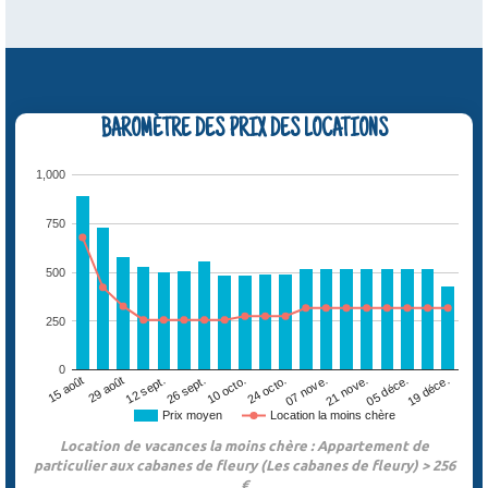
BAROMÈTRE DES PRIX DES LOCATIONS
1,000
750
500
250
0
12 sept.
05 déce.
29 août
21 nove.
15 août
07 nove.
24 octo.
10 octo.
26 sept.
19 déce.
Prix moyen
Location la moins chère
Location de vacances la moins chère : Appartement de
particulier aux cabanes de fleury (Les cabanes de fleury) > 256
€