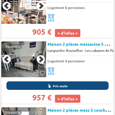
Logement 6 personnes
905 €
+ d'infos >
M
aison 2 pièces mezzanine 5 couchages SAINT PIERRE LA MER
TripandCo
-
Languedoc Roussillon
Les cabanes de fl
Logement 4 personnes
Prix malin
957 €
+ d'infos >
M
aison 2 pièces mezz 5 couchages SAINT PIERRE LA MER - Mer indigo
TripandCo