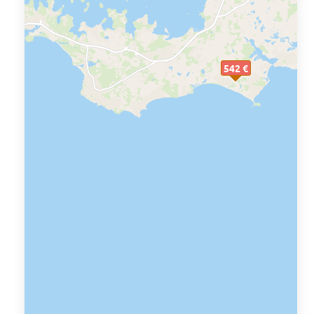
542 €