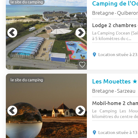
Camping de l'O
le site du camping
Bretagne
Quibero
-
Lodge 2 chambres -
La Camping L'ocean (Sai
à 5 kilomètres du c...
Location située à 23
Les Mouettes
★
le site du camping
Bretagne
Sarzeau
-
Le Camping Les Moue
kilomètres du centre de
Location située à 13