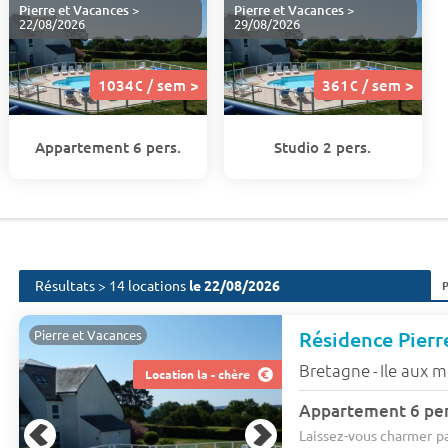
Pierre et Vacances
>
Pierre et Vacances
>
22/08/2026
29/08/2026
1034€ / sem >
361€ / sem >
Appartement 6 pers.
Studio 2 pers.
Résultats > 14 locations
le 22/08/2026
Pierre et Vacances
Bretagne
Ile aux 
-
Location la - chère
Appartement 6 per
Laissez-vous charmer pa