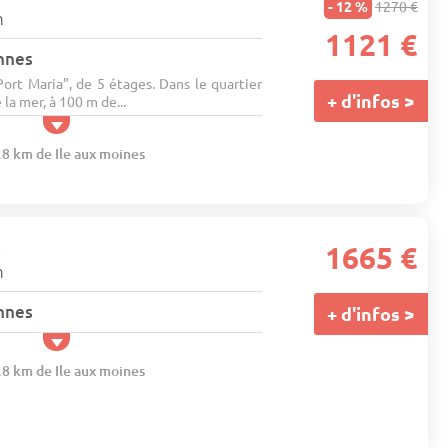
- 12 %
1270 €
n
1121 €
nnes
ort Maria", de 5 étages. Dans le quartier
+ d'infos >
 la mer, à 100 m de...
.8 km de Ile aux moines
x
1665 €
n
nnes
+ d'infos >
.8 km de Ile aux moines