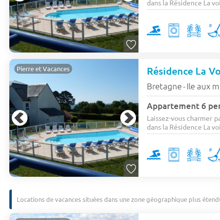
dans la Résidence La voil
Résidence La Vo
Pierre et Vacances
Bretagne
Ile aux 
-
Appartement 6 per
Laissez-vous charmer pa
dans la Résidence La voil
Locations de vacances situées dans une zone géographique plus étend