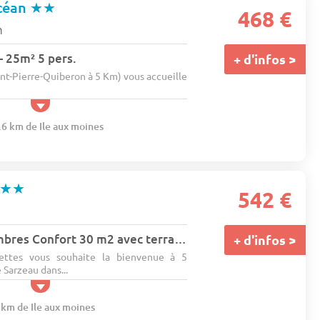
céan
★★
468 €
n
 25m² 5 pers.
+ d'infos >
nt-Pierre-Quiberon à 5 Km) vous accueille
.6 km de Ile aux moines
★★
542 €
Mobil-home 2 chambres Confort 30 m2 avec terrasse 15m2 semi-couverte 4 pers.
+ d'infos >
ttes vous souhaite la bienvenue à 5
 Sarzeau dans...
 km de Ile aux moines