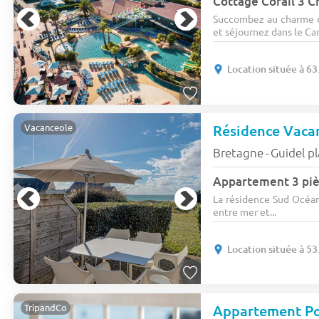
Cottage Corail 3 C
Succombez au charme de
et séjournez dans le Camp
Location située à 63
Résidence Vaca
Vacanceole
Bretagne
Guidel p
-
Appartement 3 piè
La résidence Sud Océan
entre mer et...
Location située à 53
Appartement Po
TripandCo