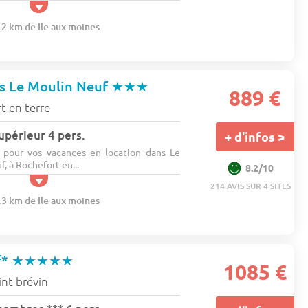
.2 km de Ile aux moines
es Le Moulin Neuf
★★★
889 €
t en terre
upérieur 4 pers.
+ d'infos >
 pour vos vacances en location dans Le
 à Rochefort en...
8.2/10
214 AVIS SUR 4 SITES
.3 km de Ile aux moines
f*
★★★★★
1085 €
int brévin