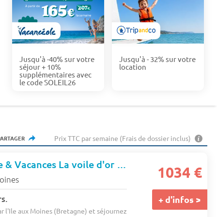
Jusqu'à -40% sur votre
Jusqu'à - 32% sur votre
séjour + 10%
location
supplémentaires avec
le code SOLEIL26
Prix TTC par semaine (Frais de dossier inclus)
PARTAGER
Résidence Pierre & Vacances La voile d'or
★★★
1034 €
moines
s.
+ d'infos >
r l'Ile aux Moines (Bretagne) et séjournez