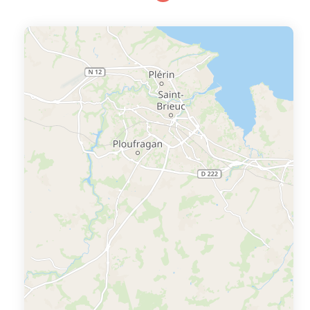
chapelet d’îles qui émerveillent les amateurs de voile.
L’Ile aux Moines bénéficie d’un climat d’une douceur
exceptionnelle. Une grande plage de sable, plusieurs
petites plages et des sentiers aménag&eacu...