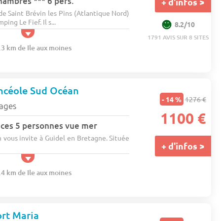
hambres *** 6 pers.
+ d'infos >
 Saint Brévin les Pins (Atlantique Nord)
ing Le Fief. Il s...
8.2/10
1791 AVIS SUR 8 SITES
.3 km de Ile aux moines
ncéole Sud Océan
- 14 %
1276 €
lages
1100 €
ces 5 personnes vue mer
 vous invite à Guidel en Bretagne. Située
+ d'infos >
.4 km de Ile aux moines
rt Maria