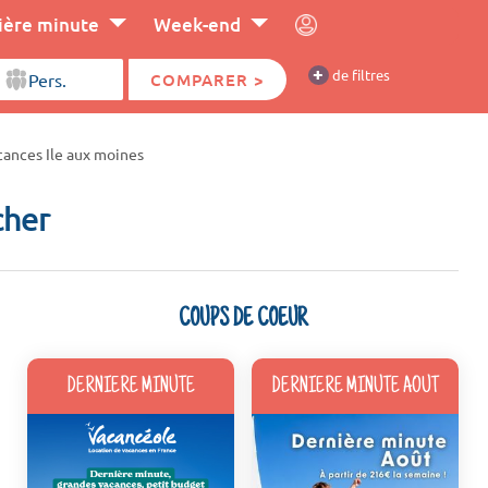
ière minute
Week-end
+
de filtres
COMPARER >
cances Ile aux moines
cher
COUPS DE COEUR
DERNIERE MINUTE
DERNIERE MINUTE AOUT