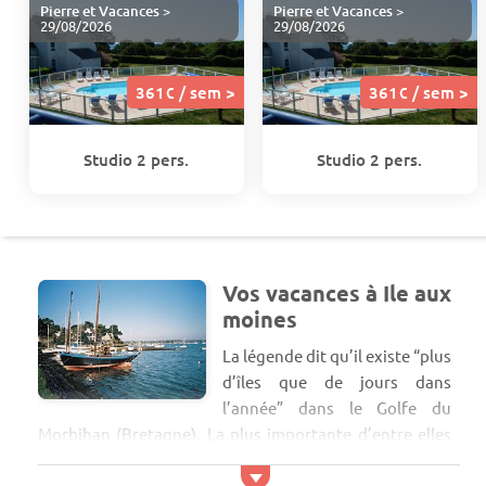
Pierre et Vacances
>
Pierre et Vacances
>
29/08/2026
29/08/2026
361€ / sem >
361€ / sem >
Studio 2 pers.
Studio 2 pers.
Vos vacances à Ile aux
moines
La légende dit qu’il existe “plus
d’îles que de jours dans
l’année” dans le Golfe du
Morbihan (Bretagne). La plus importante d’entre elles
est l’Ile aux Moines. L’Ile aux Moines est abritée au
centre du Golfe, véritable mer fermée, parsemée d’un