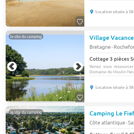
Location située à 58
Village Vacanc
le site du camping
Bretagne
Rochefor
-
Cottage 3 pièces S
Venez vous ressourcer
Domaine du Moulin Neuf,
Location située à 38
Camping Le Fie
le site du camping
Côte atlantique
Sa
-