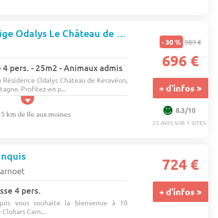
Résidence Prestige Odalys Le Château de Keravéon
- 30 %
989 €
696 €
 4 pers. - 25m2 - Animaux admis
a Résidence Odalys Château de Keravéon,
+ d'infos >
agne. Profitez-en p...
8.3/10
.5 km de Ile aux moines
25 AVIS SUR 1 SITES
inquis
724 €
carnoet
sse 4 pers.
+ d'infos >
uis vous souhaite la bienvenue à 10
 Clohars Carn...