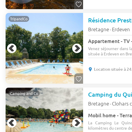
TripandCo
Bretagne
Erdeven
-
Appartement - TV -
Venez séjourner dans l
située à Erdeven en Bret
Location située à 24
Camping du Qu
Camping and Co
Bretagne
Clohars 
-
Mobil home - Terra
La Camping Le Quinq
kilomètres du centre de