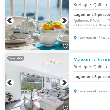
Bretagne
Quibero
-
Logement 6 perso
Quiberon: Résidence "P
de Port Maria, à 20 m de
Location située à 24
Maison La Croi
TripandCo
Bretagne
Quibero
-
Logement 8 perso
Location située à 23