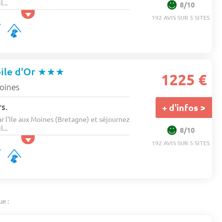
...
8/10
192 AVIS SUR 5 SITES
ile d'Or
★★★
1225 €
moines
s.
+ d'infos >
r l'Ile aux Moines (Bretagne) et séjournez
...
8/10
192 AVIS SUR 5 SITES
ue :