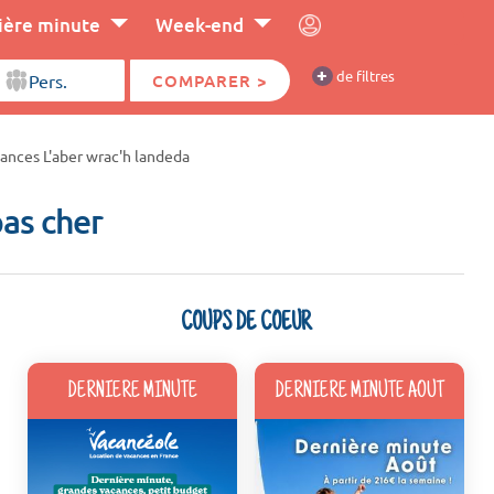
ière minute
Week-end
+
de filtres
COMPARER >
ances L'aber wrac'h landeda
pas cher
COUPS DE COEUR
DERNIERE MINUTE
DERNIERE MINUTE AOUT