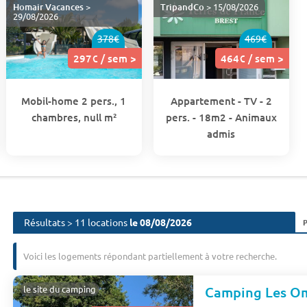
Homair Vacances
>
TripandCo
> 15/08/2026
29/08/2026
378€
469€
297€ / sem >
464€ / sem >
Mobil-home 2 pers., 1
Appartement - TV - 2
chambres, null m²
pers. - 18m2 - Animaux
admis
Résultats > 11 locations
le 08/08/2026
Voici les logements répondant partiellement à votre recherche.
Camping Les O
le site du camping