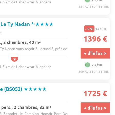
57.6 km de L'aber wrac'h landeda
121 AVIS SUR 4 SITES
 Le Ty Nadan *
★★★★
- 5 %
1470 €
é
1396 €
., 3 chambres, 40 m²
y Nadan vous reçoit à Locunolé, près de
+ d'infos >
7.7/10
11.5 km de L'aber wrac'h landeda
309 AVIS SUR 3 SITES
ce (BS053)
★★★★★
1725 €
pers., 2 chambres, 32 m²
+ d'infos >
, à Benodet, le Camping Homair Port De