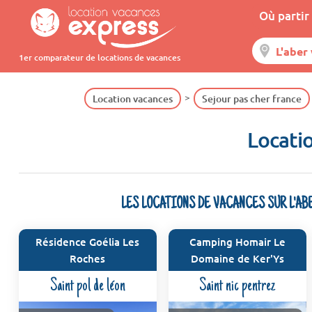
Où partir 
1er comparateur de locations de vacances
Location vacances
Sejour pas cher france
Locatio
LES LOCATIONS DE VACANCES SUR L'A
Résidence Goélia Les
Camping Homair Le
Roches
Domaine de Ker'Ys
Saint pol de léon
Saint nic pentrez