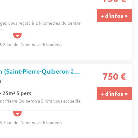
+ d'infos >
es vous reçoit à 2 kilomètres du centre
..
56.2 km de L'aber wrac'h landeda
Camping L'ocean (Saint-Pierre-Quiberon à 5 km)
★★
750 €
n
 25m² 5 pers.
+ d'infos >
nt-Pierre-Quiberon à 5 Km) vous accueille
58.7 km de L'aber wrac'h landeda