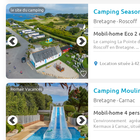
le site du camping
Bretagne
Roscoff
-
Mobil-home Eco 2 
Le camping La Pointe de
Roscoff en Bretagne. ...
Location située à 42
Camping Mouli
Homair Vacances
Bretagne
Carnac
-
Mobil-home 4 pers.
L'environnement agr
Kermaux à Carnac, situé 