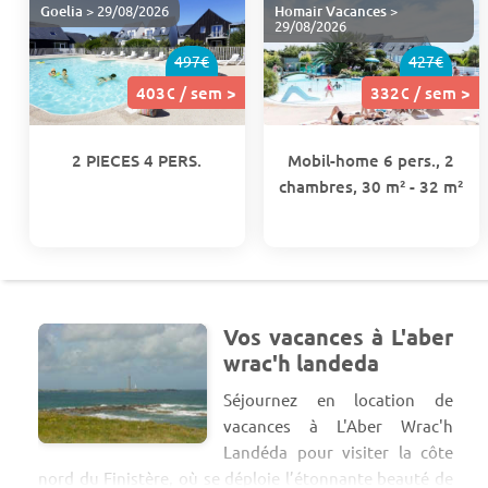
Goelia
> 29/08/2026
Homair Vacances
>
29/08/2026
497€
427€
403€ / sem >
332€ / sem >
2 PIECES 4 PERS.
Mobil-home 6 pers., 2
chambres, 30 m² - 32 m²
Vos vacances à L'aber
wrac'h landeda
Séjournez en location de
vacances à L'Aber Wrac'h
Landéda pour visiter la côte
nord du Finistère, où se déploie l’étonnante beauté de