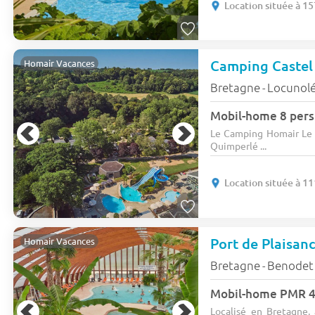
Location située à 1
Camping Castel
Homair Vacances
Bretagne
Locunol
-
Mobil-home 8 pers
Le Camping Homair Le T
Quimperlé ...
Location située à 1
Port de Plaisan
Homair Vacances
Bretagne
Benodet
-
Mobil-home PMR 4 
Localisé en Bretagne