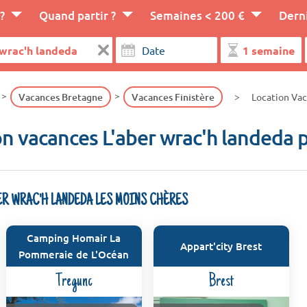
?
Quand partir ?
Semaines < 200 €
Dern
Vacances Bretagne
Vacances Finistère
Location Vac
n vacances L'aber wrac'h landeda 
BER WRAC'H LANDEDA LES MOINS CHÈRES
Camping Homair La
Appart'city Brest
Pommeraie de L'Océan
Tregunc
Brest