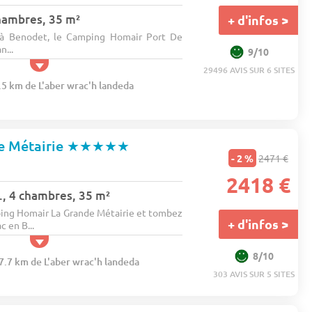
chambres, 35 m²
+ d'infos >
, à Benodet, le Camping Homair Port De
n...
9/10
29496 AVIS SUR 6 SITES
.5 km de L'aber wrac'h landeda
e Métairie
★★★★★
- 2 %
2471 €
2418 €
., 4 chambres, 35 m²
ing Homair La Grande Métairie et tombez
+ d'infos >
 en B...
8/10
57.7 km de L'aber wrac'h landeda
303 AVIS SUR 5 SITES