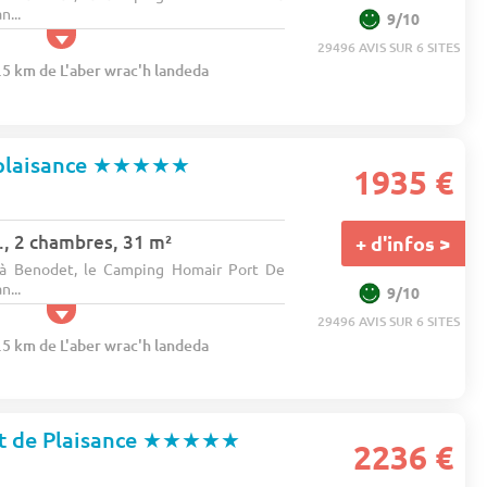
n...
9/10
29496 AVIS SUR 6 SITES
.5 km de L'aber wrac'h landeda
plaisance
★★★★★
1935 €
., 2 chambres, 31 m²
+ d'infos >
, à Benodet, le Camping Homair Port De
n...
9/10
29496 AVIS SUR 6 SITES
.5 km de L'aber wrac'h landeda
t de Plaisance
★★★★★
2236 €