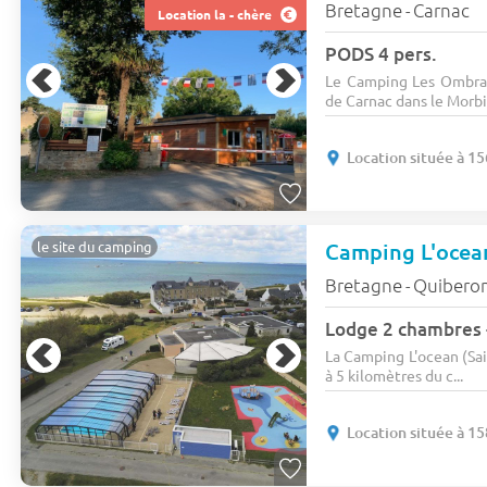
Bretagne
Carnac
-
Location la - chère
PODS 4 pers.
Le Camping Les Ombrag
de Carnac dans le Morbi.
Location située à 1
le site du camping
Bretagne
Quibero
-
Lodge 2 chambres -
La Camping L'ocean (Sai
à 5 kilomètres du c...
Location située à 1