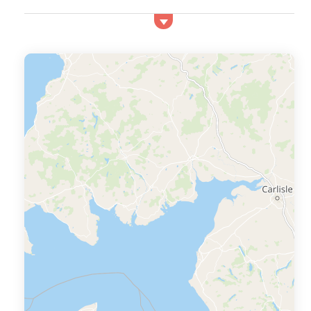
la nature. En Bretagne, vous pourrez vous reposer en
toute tranquillité au bord de la mer, grâce aux plages et
aux loisirs comme la voile, le kayak ou le char à voile.
Profitez de votre séjour en location à L’Aber Wrach...