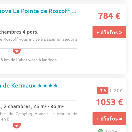
Camping Seasonova La Pointe de Roscoff (17876)
★★★
784 €
chambres 4 pers.
+ d'infos >
 Roscoff vous invite à passer un séjour à
.8 km de L'aber wrac'h landeda
n de Kermaux
★★★★
- 7 %
1127 €
1053 €
, 2 chambres, 25 m² - 36 m²
éable du Camping Homair Le Moulin de
+ d'infos >
en B...
7.9/10