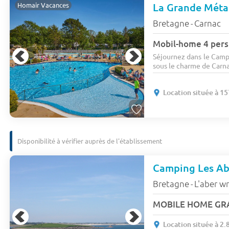
La Grande Méta
Homair Vacances
Bretagne
Carnac
-
Mobil-home 4 pers
Séjournez dans le Camp
sous le charme de Carnac
Location située à 1
Disponibilité à vérifier auprès de l'établissement
Camping Les Ab
Bretagne
L'aber w
-
MOBILE HOME GRAN
Location située à 2.