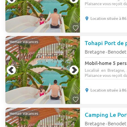
Plaisance vous reçoit da
Location située à 86
Tohapi Port de 
Homair Vacances
Bretagne
Benodet
-
Mobil-home 5 pers
Localisé en Bretagne
Plaisance vous reçoit da
Location située à 86
Camping Le Por
Homair Vacances
Bretagne
Benodet
-