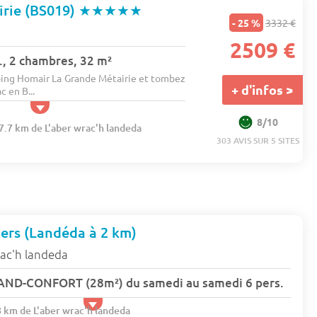
irie (BS019)
★★★★★
- 25 %
3332 €
2509 €
., 2 chambres, 32 m²
ing Homair La Grande Métairie et tombez
+ d'infos >
 en B...
8/10
57.7 km de L'aber wrac'h landeda
303 AVIS SUR 5 SITES
ers (Landéda à 2 km)
rac'h landeda
D-CONFORT (28m²) du samedi au samedi 6 pers.
8 km de L'aber wrac'h landeda