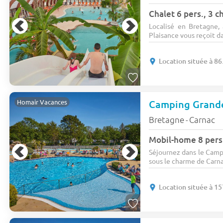
Chalet 6 pers., 3 
Localisé en Bretagne
Plaisance vous reçoit da
Location située à 86
Camping Grand
Homair Vacances
Bretagne
Carnac
-
Mobil-home 8 pers
Séjournez dans le Camp
sous le charme de Carnac
Location située à 1