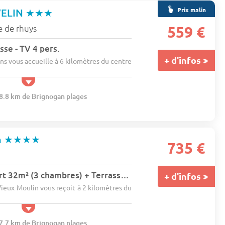
Prix malin
VELIN
★★★
e de rhuys
559 €
sse - TV 4 pers.
+ d'infos >
s vous accueille à 6 kilomètres du centre
68.8 km de Brignogan plages
n
★★★★
735 €
Mobil-home Confort 32m² (3 chambres) + Terrasse + TV + lave-vaisselle 6 pers.
+ d'infos >
ieux Moulin vous reçoit à 2 kilomètres du
37.7 km de Brignogan plages