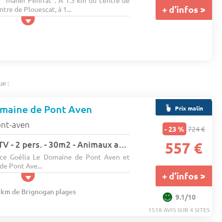
 "Maner Penfrat". À 1.3 km du centre de
+ d'infos >
tre de Plouescat, à 1...
ue :
omaine de Pont Aven
Prix malin
ont-aven
- 23 %
724 €
Studio - Terrasse - TV - 2 pers. - 30m2 - Animaux admis
557 €
nce Goélia Le Domaine de Pont Aven et
de Pont Ave...
+ d'infos >
9 km de Brignogan plages
9.1/10
1518 AVIS SUR 4 SITES