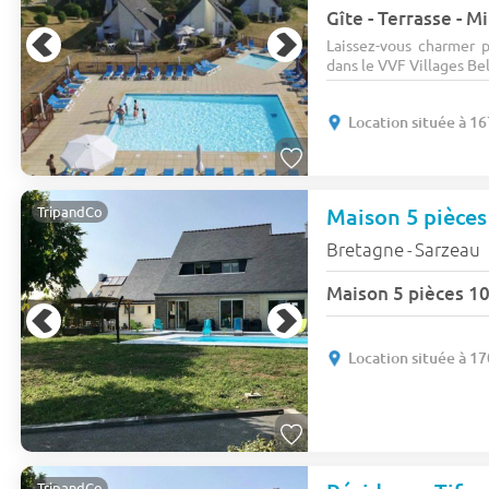
Gîte - Terrasse - M
Laissez-vous charmer p
dans le VVF Villages Bell
Location située à 1
TripandCo
Bretagne
Sarzeau
-
Location située à 1
TripandCo