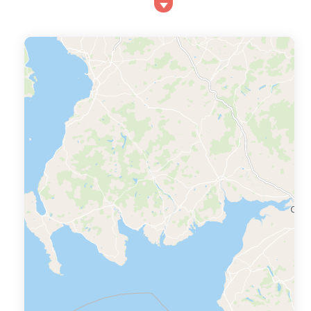
comparateur de prix. Grâce à ses plages magnifiques,
Brignogan-Plages offre de nombreuses activités
nautiques à pratiquer en famille ou en groupe. Optez
notamment pour une balade en ka...