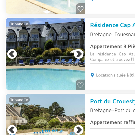
Résidence Cap 
TripandCo
Bretagne
Fouesna
-
La résidence Cap Az
Comparez et trouvez l'
Location située à 8
Port du Croues
TripandCo
Bretagne
Port du 
-