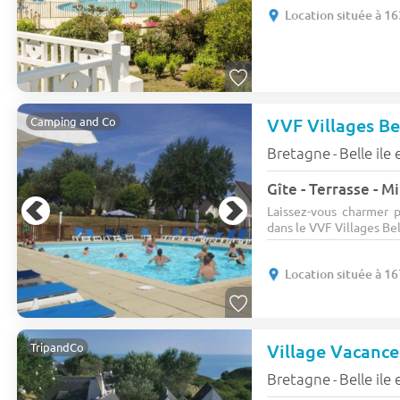
Location située à 1
VVF Villages Be
Camping and Co
Bretagne
Belle ile
-
Gîte - Terrasse - M
Laissez-vous charmer p
dans le VVF Villages Bell
Location située à 1
Village Vacance
TripandCo
Bretagne
Belle ile
-