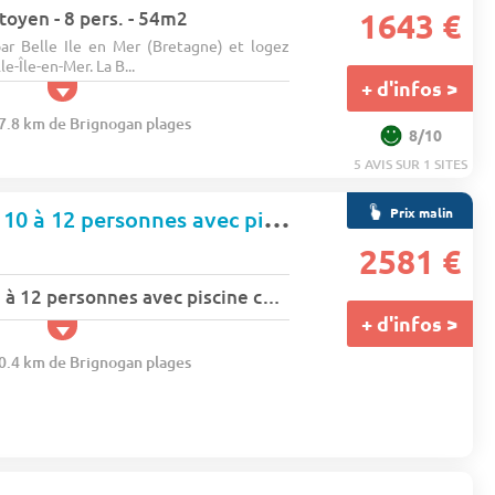
itoyen - 8 pers. - 54m2
1643 €
ar Belle Ile en Mer (Bretagne) et logez
e-Île-en-Mer. La B...
+ d'infos >
67.8 km de Brignogan plages
8/10
5 AVIS SUR 1 SITES
Maison 5 pièces 10 à 12 personnes avec piscine chauffée - WIFI
Prix malin
2581 €
Maison 5 pièces 10 à 12 personnes avec piscine chauffée - WIFI
+ d'infos >
70.4 km de Brignogan plages