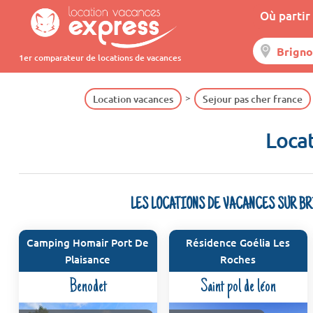
Où partir 
1er comparateur de locations de vacances
Location vacances
Sejour pas cher france
Locat
LES LOCATIONS DE VACANCES SUR B
Camping Homair Port De
Résidence Goélia Les
Plaisance
Roches
Benodet
Saint pol de léon