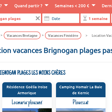
?
Quand partir ?
Semaines < 200 €
Dern
Vacances Bretagne
Vacances Finistère
Location Vac
ion vacances Brignogan plages pa
RIGNOGAN PLAGES LES MOINS CHÈRES
Résidence Goélia Iroise
Camping Homair La Baie
Armorique
de Kernic
Locmaria-plouzané
Plouescat