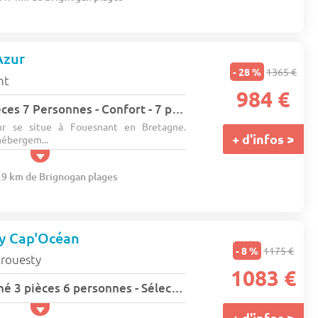
Azur
- 28 %
1365 €
nt
984 €
Appartement 3 Pièces 7 Personnes - Confort - 7 pers. - 47m2 - TV
ur se situe à Fouesnant en Bretagne.
+ d'infos >
hébergem...
9.9 km de Brignogan plages
ty Cap'Océan
- 8 %
1175 €
crouesty
1083 €
Appartement raffiné 3 pièces 6 personnes - Sélection - super Home - 6 pers. - 48m2 - TV - Animaux admis
+ d'infos >