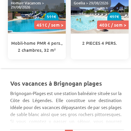
Homair Vacances
>
Goelia
> 29/08/2026
29/08/2026
511€
497€
451€ / sem >
403€ / sem >
Mobil-home PMR 4 pers.,
2 PIECES 4 PERS.
2 chambres, 32 m²
Vos vacances à Brignogan plages
Brignogan-Plages est une station balnéaire située sur la
Côte des Légendes. Elle constitue une destination
idéale pour des vacances dépaysantes de par ses plages
de sable blanc ainsi que ses gros rochers pittoresques.
Si vous comptez y passer un séjour, vous pourrez
trouver un hébergement abordable sur ce site de