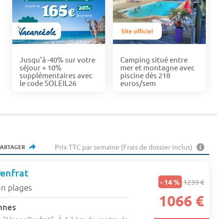
Jusqu'à -40% sur votre
Camping situé entre
séjour + 10%
mer et montagne avec
supplémentaires avec
piscine dès 218
le code SOLEIL26
euros/sem
Prix TTC par semaine (Frais de dossier inclus)
PARTAGER
enfrat
- 14 %
1239 €
n plages
1066 €
nnes