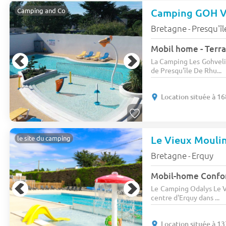
Camping GOH 
Camping and Co
Bretagne
Presqu'îl
-
Mobil home - Terra
La Camping Les Gohvelin
de Presqu'île De Rhu...
Location située à 1
Le Vieux Mouli
le site du camping
Bretagne
Erquy
-
Le Camping Odalys Le V
centre d'Erquy dans ...
Location située à 1