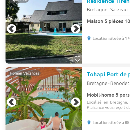
Résidence Tife
Bretagne
Sarzeau
-
Location située à 1
Tohapi Port de 
Homair Vacances
Bretagne
Benodet
-
Mobil-home 8 pers
Localisé en Bretagne
Plaisance vous reçoit da
Location située à 8