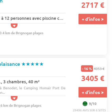
nn
2717 €
Maison 5 pièces 10 à 12 personnes avec piscine chauffée - WIFI - 12 pers. - 167m2 - TV - Animaux admis
+ d'infos >
70.4 km de Brignogan plages
plaisance
★★★★★
- 16 %
4053 €
3405 €
., 3 chambres, 40 m²
, à Benodet, le Camping Homair Port De
+ d'infos >
n...
9/10
8.6 km de Brignogan plages
29496 AVIS SUR 6 SITES