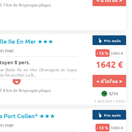
63.7 km de Brignogan plages
lle Ile En Mer
★★★
Prix malin
 en mer
- 13 %
1885 €
itoyen 8 pers.
1642 €
ar Belle Ile en Mer (Bretagne) et logez
e-Île-en-Mer. La B...
+ d'infos >
67.8 km de Brignogan plages
8/10
5 AVIS SUR 1 SITES
s Port Collen*
★★★
Prix malin
 en mer
- 13 %
1886 €