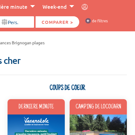
ière minute
Week-end
+
de filtres
COMPARER >
ances Brignogan plages
s cher
COUPS DE COEUR
DERNIERE MINUTE
CAMPING DE LOCOUARN