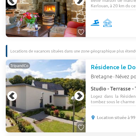
Belle maison de maître
Kerlouan, à 20 km du cen
Locations de vacances situées dans une zone géographique plus étend
Résidence le D
TripandCo
Bretagne
Névez p
-
Logez dans la Réside
tombez sous le charme 
Location située à 9