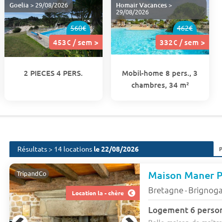
Goelia
> 29/08/2026
Homair Vacances
>
29/08/2026
560€
462€
453€ / sem >
332€ / sem >
2 PIECES 4 PERS.
Mobil-home 8 pers., 3
chambres, 34 m²
Résultats > 14 locations
le 22/08/2026
Maison Maner P
TripandCo
Bretagne
Brignoga
-
Location la - chère
Logement 6 perso