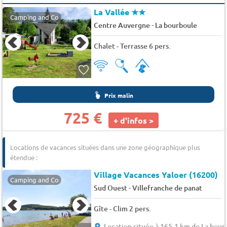
La Vallée
★★
Camping and Co
-
Centre Auvergne
La bourboule
Chalet - Terrasse 6 pers.
Prix malin
725 €
+ d'infos >
Locations de vacances situées dans une zone géographique plus
étendue :
Village Vacances Yaloer (16200)
Camping and Co
-
Sud Ouest
Villefranche de panat
Gîte - Clim 2 pers.
Location située à 165.1 km de La bour