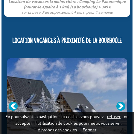
Location de vacances la moins chère : Camping Le Panoramique
(Murat-le-Quaire à 1 km) (La bourboule) > 349 €
sur la base d'un appartement 4 pers. pour 1 semaine
LOCATION VACANCES À PROXIMITÉ DE LA BOURBOULE
En poursuivant la navigation sur ce site, vous pouvez
refuser
ou
accepter
l'utilisation de cookies pour mieux vous servir.
A propos des cookies
Fermer