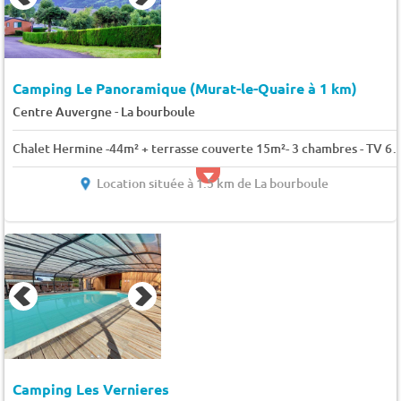
Camping Le Panoramique (Murat-le-Quaire à 1 km)
-
Centre Auvergne
La bourboule
Chalet Hermine -44m² + terrasse couverte 15m²- 3 ch
Location située à 1.5 km de La bourboule
Camping Les Vernieres