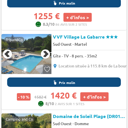
Prix malin
1255 €
+ d'infos >
8.3/10
86 AVIS SUR 2 SITES
VVF Village La Gabarre
★★★
TripandCo
-
Sud Ouest
Martel
Gîte - TV - 8 pers. - 35m2
Location située à 115.8 km de La bour
Prix malin
1420 €
+ d'infos >
- 10 %
1582 €
8/10
2 AVIS SUR 1 SITES
Domaine de Soleil Plage (DR018)
Camping and Co
-
Sud Ouest
Domme