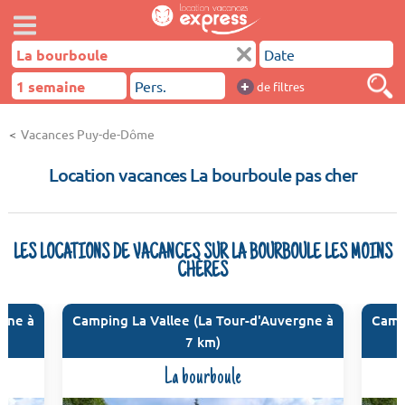
+
de filtres
Vacances Puy-de-Dôme
Location vacances La bourboule pas cher
LES LOCATIONS DE VACANCES SUR LA BOURBOULE LES MOINS
CHÈRES
rgne à
Camping La Vallee (La Tour-d'Auvergne à
Camp
7 km)
La bourboule