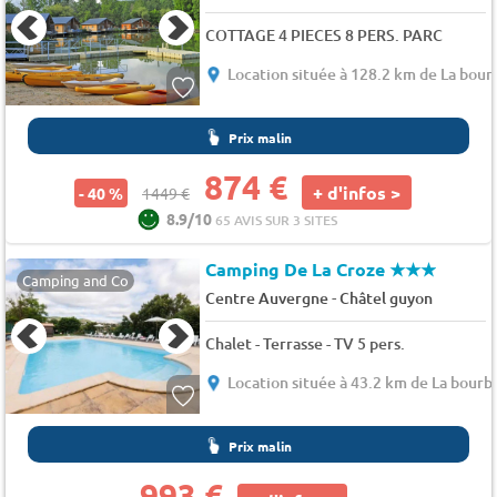
COTTAGE 4 PIECES 8 PERS. PARC
Location située à 128.2 km de La bour
Prix malin
874 €
+ d'infos >
- 40 %
1449 €
8.9/10
65 AVIS SUR 3 SITES
Camping De La Croze
★★★
Camping and Co
-
Centre Auvergne
Châtel guyon
Chalet - Terrasse - TV 5 pers.
Location située à 43.2 km de La bourb
Prix malin
993 €