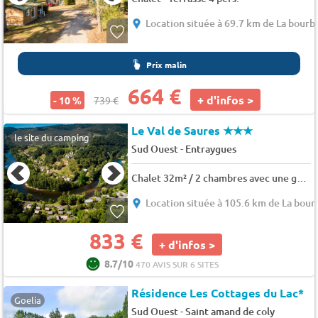
Location située à 69.7 km de La bourb
Prix malin
664 €
+ d'infos >
- 10 %
739 €
Le Val de Saures
★★★
le site du camping
-
Sud Ouest
Entraygues
Chalet 32m² / 2 chambres avec une grande terrasse avec vue sur la rivière Lot. 4 pers.
Location située à 105.6 km de La bour
833 €
+ d'infos >
8.7/10
470 AVIS SUR 6 SITES
Résidence Les Cottages du Lac*
Goelia
-
Sud Ouest
Saint amand de coly