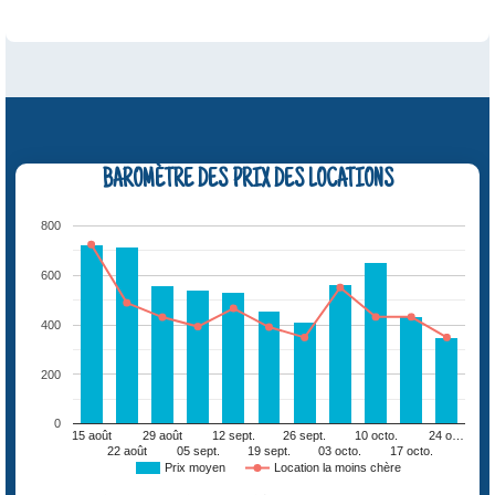
BAROMÈTRE DES PRIX DES LOCATIONS
800
600
400
200
0
15 août
29 août
12 sept.
26 sept.
10 octo.
24 o…
22 août
05 sept.
19 sept.
03 octo.
17 octo.
Prix moyen
Location la moins chère