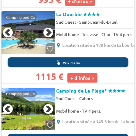
+ d'infos >
La Dourbie
★★★★
Camping and Co
-
Sud Ouest
Saint-Jean-du-Bruel
Mobil home - Terrasse - Clim - TV 4 pers.
Location située à 180 km de La bourb
Prix malin
1115 €
+ d'infos >
Camping de La Plage*
★★★★
Camping and Co
-
Sud Ouest
Cahors
Mobil home - TV 4 pers.
Location située à 149.6 km de La bour