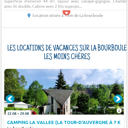
Superficie d'environ 44 m². Séjour avec canapé-gigogne. Chambr
avec lit double. Cabine avec 2 lits superpo...
Location située à 1 km de La bourboule
LES LOCATIONS DE VACANCES SUR LA BOURBOULE
LES MOINS CHÈRES
)
22.08 > 29.08
CAMPING LA VALLEE (LA TOUR-D'AUVERGNE À 7 KM)