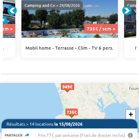
Camping and Co
> 29/08/2026
Campi
4€
 sem >
735€ / sem >
s.
Mobil home - Terrasse - Clim - TV 6 pers.
M
949 €
949€
949€
949€
735€
735€
+
−
Résultats > 14 locations
le 15/08/2026
Prix TTC par semaine (Frais de dossier inclus)
PARTAGER