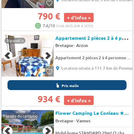
790 €
+ d'infos >
7.6/10
5146 AVIS SUR 4 SITES
A
ppartement 2 pièces 2 à 4 personnes avec jardin - Les argonautes
TripandCo
-
Bretagne
Arzon
Appartement 2 pièces 2 à 4 personnes avec jardin - Les argonautes
Location située à 111.7 km de Penma
Prix malin
934 €
+ d'infos >
Flower Camping Le Conleau
★★★★
le site du camping
-
Bretagne
Vannes
Mobil-home STANDARD 29m² (2 chambres) + terrasse semi-couverte 18m² 4 pers.