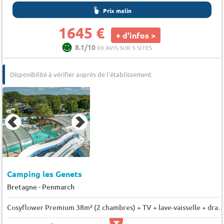
Prix malin
1645 €
+ d'infos >
8.1/10
69 AVIS SUR 5 SITES
Disponibilité à vérifier auprès de l'établissement
Camping les Genets
-
Bretagne
Penmarch
Cosyflower Premium 38m² (2 chambres) + TV + lave-vaisselle + draps + serviettes + terrasse co