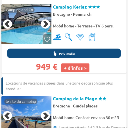
Camping Kerlaz
★★★
Camping and Co
-
Bretagne
Penmarch
Mobil home - Terrasse - TV 6 pers.
Prix malin
949 €
+ d'infos >
Locations de vacances situées dans une zone géographique plus
étendue :
Camping de la Plage
★★
le site du camping
-
Bretagne
Guidel plages
Mobil-home Confort environ 30 m² 5 pers.
Location située à 62.5 km de Penmarc