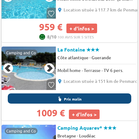
Location située à 117.7 km de Penma
959 €
+ d'infos >
8/10
100 AVIS SUR 5 SITES
La Fontaine
★★★
Camping and Co
-
Côte atlantique
Guerande
Mobil home - Terrasse - TV 6 pers.
Location située à 151 km de Penmarc
Prix malin
1009 €
+ d'infos >
Camping Aquarev*
★★★
Camping and Co
-
Bretagne
Loudéac