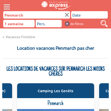
+
de filtres
Vacances Finistère
Location vacances Penmarch pas cher
LES LOCATIONS DE VACANCES SUR PENMARCH LES MOINS
CHÈRES
km)
Camping Les Genêts
Ca
Penmarch