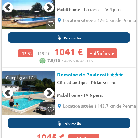
Mobil home - Terrasse - TV 4 pers.
Location située à 126.5 km de Penma
Prix malin
1041 €
+ d'infos >
- 13 %
1192 €
7.8/10
7 AVIS SUR 4 SITES
Domaine de Pouldroit
★★★
Camping and Co
-
Côte atlantique
Piriac sur mer
Mobil home - TV 6 pers.
Location située à 142.7 km de Penma
Prix malin
1045 €