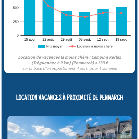
500
250
0
15 août
22 août
29 août
05 sept.
12 sept.
19 sept.
Prix moyen
Location la moins chère
Location de vacances la moins chère : Camping Kerlaz
(Tréguennec à 9 km) (Penmarch) > 333 €
sur la base d'un appartement 4 pers. pour 1 semaine
LOCATION VACANCES À PROXIMITÉ DE PENMARCH