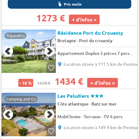
Prix malin
1273 €
+ d'infos >
Résidence Port du Crouesty
TripandCo
-
Bretagne
Port du crouesty
Appartement Duplex 3 pièces 7 personnes Confort - 7 pers. - Animaux admis
Location située à 111.5 km de Penma
1434 €
+ d'infos >
- 16 %
1698 €
Les Paludiers
★★★
Camping and Co
-
Côte atlantique
Batz sur mer
Mobil home - Terrasse - TV 6 pers.
Location située à 149.9 km de Penma