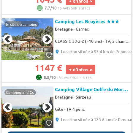
+ d'infos >
7.7/10
16 AVIS SUR 2 SITES
Camping Les Bruyères
★★★
le site du camping
-
Bretagne
Carnac
CLASSIC 33-2-2 (>10 ans) - TV, 2 chambres + 2 salles de bain, env 33m² - MAX 4 ADULTES / 6 pers.
Location située à 95.4 km de Penmarc
1147 €
+ d'infos >
8.3/10
131 AVIS SUR 4 SITES
Camping Village Golfe du Morbihan
Camping and Co
-
Bretagne
Sarzeau
Gîte - TV 4 pers.
Location située à 125.6 km de Penma