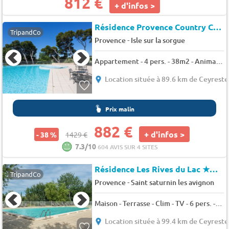
812 €
+ d'infos >
Résidence Provence Country Club
TripandCo
-
Provence
Isle sur la sorgue
Appartement - 4 pers. - 38m2 - Animaux admis
Location située à 89.6 km de Ceyreste
Prix malin
882 €
+ d'infos >
- 38 %
1429 €
7.3/10
604 AVIS SUR 4 SITES
Résidence Les Rives du Lac
★★★
TripandCo
-
Provence
Saint saturnin les avignon
Maison - Terrasse - Clim - TV - 6 pers. - 40m2 - Animaux admis
Location située à 99.4 km de Ceyreste