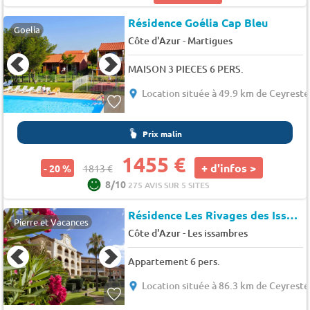
Résidence Goélia Cap Bleu
Goelia
-
Côte d'Azur
Martigues
MAISON 3 PIECES 6 PERS.
Location située à 49.9 km de Ceyreste
Prix malin
1455 €
+ d'infos >
- 20 %
1813 €
8/10
275 AVIS SUR 5 SITES
Résidence Les Rivages des Issambres
Pierre et Vacances
-
Côte d'Azur
Les issambres
Appartement 6 pers.
Location située à 86.3 km de Ceyreste