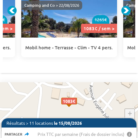
Camping and Co
> 22/08/2026
Campi
6€
1265€
 sem >
1083€ / sem >
 pers.
Mobil home - Terrasse - Clim - TV 4 pers.
Mobi
1435 €
1083€
1083€
1083€
1083€
1083€
649€
649€
649€
649€
649€
649€
+
−
Résultats > 11 locations
le 15/08/2026
Prix TTC par semaine (Frais de dossier inclus)
PARTAGER