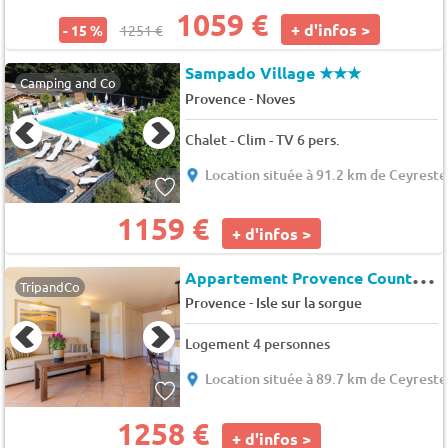
1059 €
+ d'infos >
- 15 %
1251 €
Sampado Village
★★★
Camping and Co
-
Provence
Noves
Chalet - Clim - TV 6 pers.
Location située à 91.2 km de Ceyreste
1159 €
+ d'infos >
A
ppartement Provence Country Club
TripandCo
-
Provence
Isle sur la sorgue
Logement 4 personnes
Location située à 89.7 km de Ceyreste
1258 €
+ d'infos >