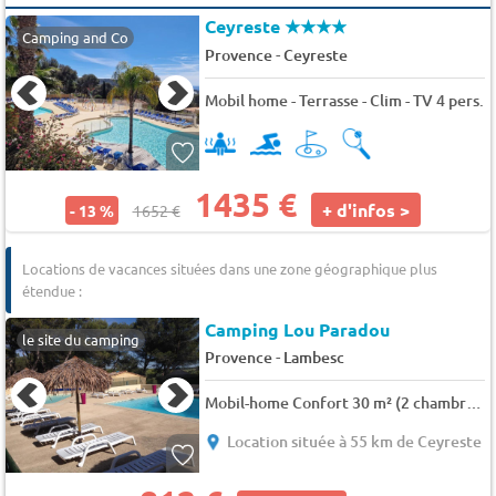
Ceyreste
★★★★
Camping and Co
-
Provence
Ceyreste
Mobil home - Terrasse - Clim - TV 4 pers.
1435 €
+ d'infos >
- 13 %
1652 €
Locations de vacances situées dans une zone géographique plus
étendue :
Camping Lou Paradou
le site du camping
-
Provence
Lambesc
Mobil-home Confort 30 m² (2 chambres) climatisé Terrasse semi-couverte 6 pers.
Location située à 55 km de Ceyreste