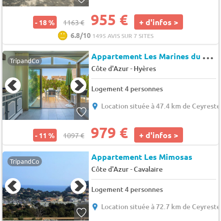
955 €
+ d'infos >
- 18 %
1163 €
6.8/10
1495 AVIS SUR 7 SITES
A
ppartement Les Marines du Levant
TripandCo
-
Côte d'Azur
Hyères
Logement 4 personnes
Location située à 47.4 km de Ceyreste
979 €
+ d'infos >
- 11 %
1097 €
Appartement Les Mimosas
TripandCo
-
Côte d'Azur
Cavalaire
Logement 4 personnes
Location située à 72.7 km de Ceyreste