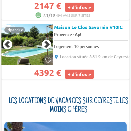
2147 €
+ d'infos >
7.1/10
494 AVIS SUR 7 SITES
Maison Le Clos Savornin V10IC
TripandCo
-
Provence
Apt
Logement 10 personnes
Location située à 81.9 km de Ceyreste
4392 €
+ d'infos >
LES LOCATIONS DE VACANCES SUR CEYRESTE LES
MOINS CHÈRES