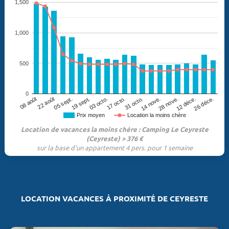
1,500
1,000
500
0
19 sept.
26 déce.
17 octo.
08 août
14 nove.
05 sept.
12 déce.
03 octo.
31 octo.
22 août
28 nove.
Prix moyen
Location la moins chère
Location de vacances la moins chère : Camping Le Ceyreste
(Ceyreste) > 376 €
sur la base d'un appartement 4 pers. pour 1 semaine
LOCATION VACANCES À PROXIMITÉ DE CEYRESTE