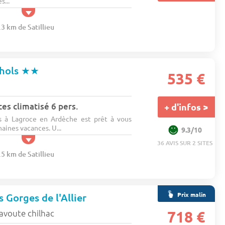
s...
.3 km de Satillieu
lhols
★★
535 €
s climatisé 6 pers.
+ d'infos >
s à Lagroce en Ardèche est prêt à vous
haines vacances. U...
9.3/10
36 AVIS SUR 2 SITES
.5 km de Satillieu
Prix malin
 Gorges de l'Allier
avoute chilhac
718 €