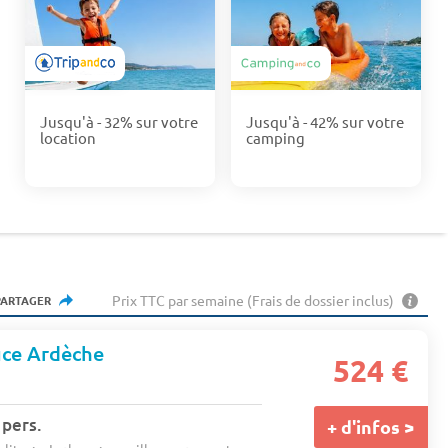
Jusqu'à - 32% sur votre
Jusqu'à - 42% sur votre
location
camping
Prix TTC par semaine (Frais de dossier inclus)
PARTAGER
ce Ardèche
524 €
 pers.
+ d'infos >