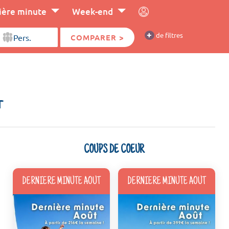
ière minute
Week-end
+
de filtres
COMPARER >
r
COUPS DE COEUR
DERNIERE MINUTE AOUT
DERNIERE MINUTE AOUT