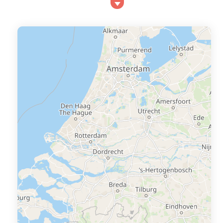
dépaysement immédiat et une sérénité spectaculaire.
Au creux de deux vallées, une location de vacances à
Satillieu vous permet de pleinement vous ressourcer
tout en profitant de...