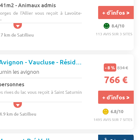
 - 41m2 - Animaux admis
+ d'infos >
rges de l'Allier vous reçoit à Lavoûte-
.
8.4/10
113 AVIS SUR 3 SITES
.7 km de Satillieu
St Saturnin Les Avignon - Vaucluse - Résidence Les Rives du Lac - Court séjour
- 8 %
834 €
urnin les avignon
766 €
 personnes
rives du lac vous reçoit à Saint Saturnin
+ d'infos >
6.8/10
4.9 km de Satillieu
1495 AVIS SUR 7 SITES