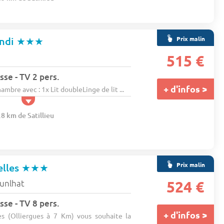
Prix malin
ndi
★★★
515 €
sse - TV 2 pers.
+ d'infos >
re avec : 1x Lit doubleLinge de lit ...
.8 km de Satillieu
Prix malin
elles
★★★
unlhat
524 €
sse - TV 8 pers.
+ d'infos >
s (Olliergues à 7 Km) vous souhaite la