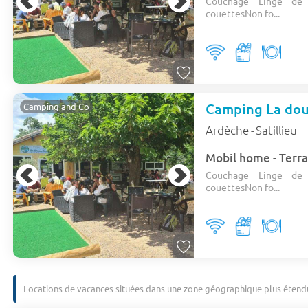
Couchage Linge de li
couettesNon fo...
Camping La dou
Camping and Co
Ardèche
Satillieu
-
Mobil home - Terra
Couchage Linge de li
couettesNon fo...
Locations de vacances situées dans une zone géographique plus étend