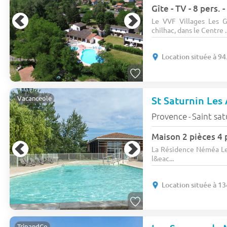
Gîte - TV - 8 pers.
Le VVF Villages Les Go
chilhac, dans le Centre ..
Location située à 94
Vacanceole
Provence
Saint sat
-
Maison 2 pièces 4
La Résidence Néméa Les 
l&eac...
Location située à 13
TripandCo