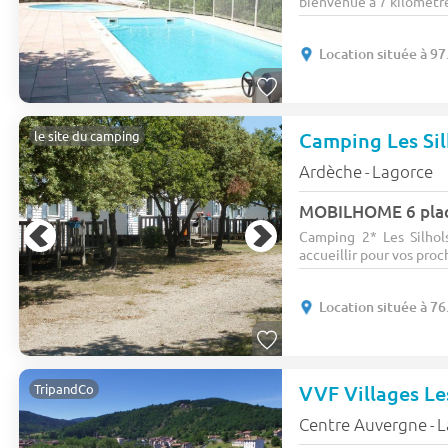
bienvenue à 7 kilomètre
Location située à 97
Camping Les Si
le site du camping
Ardèche
Lagorce
-
MOBILHOME 6 place
Camping 2* Les Silhol
accueillir pour vos proc
Location située à 76
VVF Villages Les
TripandCo
Centre Auvergne
L
-