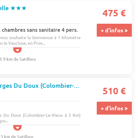
elle
★★★
475 €
chambres sans sanitaire 4 pers.
+ d'infos >
ous souhaite la bienvenue à 1 kilomètre
 le Vaucluse, en Prov...
3.9 km de Satillieu
Camping Les Berges Du Doux (Colombier-le-Vieux à 3 km)
★★★
510 €
+ d'infos >
s Du Doux (Colombier-Le-Vieux à 3 Km)
ra...
.5 km de Satillieu