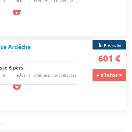
t : Inclus : oreillers, couvertures,
Prix malin
ce Ardèche
601 €
sse 6 pers.
+ d'infos >
t : Inclus : oreillers, couvertures,
ue :