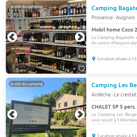
Camping Bagat
le site du camping
Provence
Avignon
-
Mobil home Coco 2 
La Camping Bagatelle v
du centre d'Avignon dans
Location située à 13
le site du camping
Ardèche
Le crestet
-
CHALET 5P 5 pers.
Le Camping Les Berge
vous reçoit à 3 kilom&eg
Location située à 13