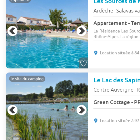
Les Sources de 
Ardèche
Salavas va
-
La Résidence Les Sourc
Rhône-Alpes. La région f
Location située à 84
Le Lac des Sapi
le site du camping
Centre Auvergne
R
-
Green Cottage - P
Location située à 97