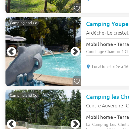
Camping Youpe
Camping and Co
Ardèche
Le crestet
-
Mobil home - Terra
Couchage Chambre1 Chamb
Location située à 16
Camping les Ch
Camping and Co
Centre Auvergne
C
-
Mobil home - Terra
La Camping Les Chelle