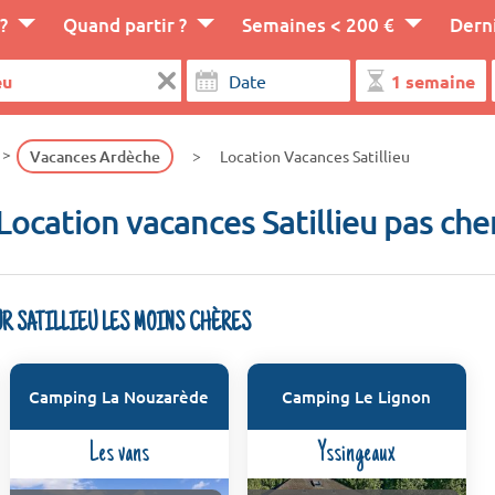
?
Quand partir ?
Semaines < 200 €
Dern
Vacances Ardèche
Location Vacances Satillieu
Location vacances Satillieu pas che
UR SATILLIEU LES MOINS CHÈRES
Camping La Nouzarède
Camping Le Lignon
Les vans
Yssingeaux