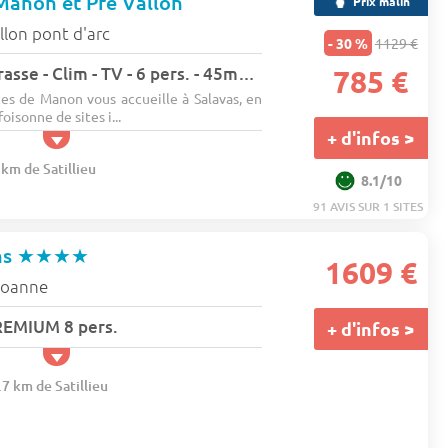
Manon et Pré Vallon
Prix malin
llon pont d'arc
- 30 %
1129 €
Appartement - Terrasse - Clim - TV - 6 pers. - 45m2 - Animaux admis
785 €
es de Manon vous accueille à Salavas, en
oisonne de sites i...
+ d'infos >
 km de Satillieu
8.1/10
91 AVIS SUR 1 SITES
ns
★★★★
1609 €
oanne
REMIUM 8 pers.
+ d'infos >
.7 km de Satillieu