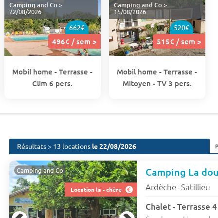
Camping and Co
>
Camping and Co
>
22/08/2026
15/08/2026
662€
520€
496€ / sem >
515€ / sem >
Mobil home - Terrasse -
Mobil home - Terrasse -
Clim 6 pers.
Mitoyen - TV 3 pers.
Résultats > 13 locations
le 22/08/2026
Camping La dou
Camping and Co
Ardèche
Satillieu
-
Location la - chère
Chalet - Terrasse 4