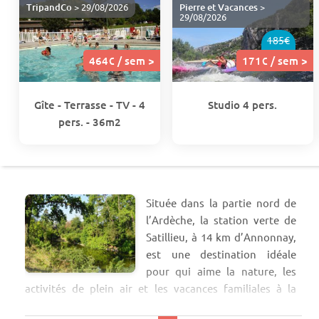
TripandCo
> 29/08/2026
Pierre et Vacances
>
29/08/2026
185€
464€ / sem >
171€ / sem >
Gîte - Terrasse - TV - 4
Studio 4 pers.
pers. - 36m2
Située dans la partie nord de
l’Ardèche, la station verte de
Satillieu, à 14 km d’Annonnay,
est une destination idéale
pour qui aime la nature, les
activités de plein air et les vacances familiales à la
campagne. Le cadre, verdoyant et vallonné, offre un