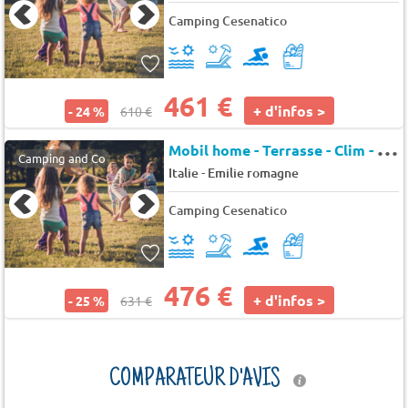
Camping Cesenatico
461 €
+ d'infos >
- 24 %
610 €
M
obil home - Terrasse - Clim - TV 6 pers.
Camping and Co
-
Italie
Emilie romagne
Camping Cesenatico
476 €
+ d'infos >
- 25 %
631 €
COMPARATEUR D'AVIS