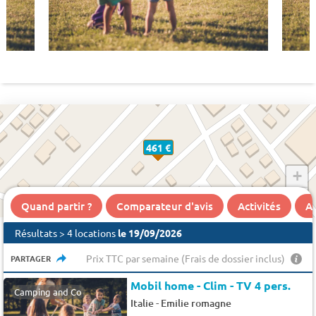
461 €
+
−
Quand partir ?
Comparateur d'avis
Activités
A 
Résultats > 4 locations
le 19/09/2026
Prix TTC par semaine (Frais de dossier inclus)
PARTAGER
Mobil home - Clim - TV 4 pers.
Camping and Co
-
Italie
Emilie romagne