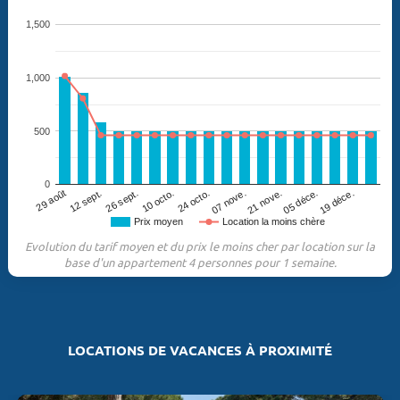
1,500
1,000
500
0
26 sept.
07 nove.
19 déce.
29 août
10 octo.
21 nove.
12 sept.
24 octo.
05 déce.
Prix moyen
Location la moins chère
Evolution du tarif moyen et du prix le moins cher par location sur la
base d'un appartement 4 personnes pour 1 semaine.
LOCATIONS DE VACANCES À PROXIMITÉ