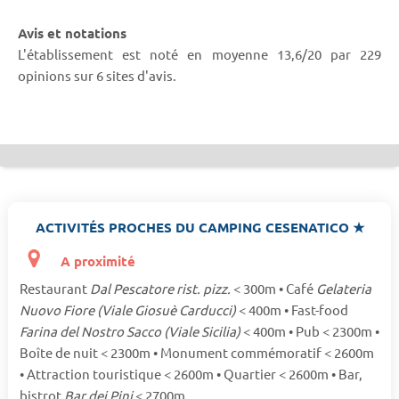
Avis et notations
L'établissement est noté en moyenne 13,6/20 par 229
opinions sur 6 sites d'avis.
ACTIVITÉS PROCHES DU CAMPING CESENATICO ★
A proximité
Restaurant
Dal Pescatore rist. pizz.
< 300m • Café
Gelateria
Nuovo Fiore (Viale Giosuè Carducci)
< 400m • Fast-food
Farina del Nostro Sacco (Viale Sicilia)
< 400m • Pub < 2300m •
Boîte de nuit < 2300m • Monument commémoratif < 2600m
• Attraction touristique < 2600m • Quartier < 2600m • Bar,
bistrot
Bar dei Pini
< 2700m