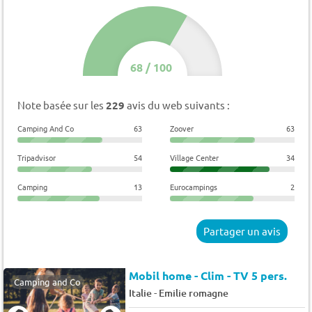
68
/
100
Note basée sur les
229
avis du web suivants :
Camping And Co
63
Zoover
63
Tripadvisor
54
Village Center
34
Camping
13
Eurocampings
2
Partager un avis
Mobil home - Clim - TV 5 pers.
Camping and Co
-
Italie
Emilie romagne