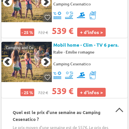
Camping Cesenatico
539 €
+ d'infos >
- 25 %
722 €
Mobil home - Clim - TV 6 pers.
Camping and Co
-
Italie
Emilie romagne
Camping Cesenatico
539 €
+ d'infos >
- 25 %
722 €
Quel est le prix d’une semaine au Camping
Cesenatico ?
Le prix moyen d’une semaine est de 557€. Le prix des