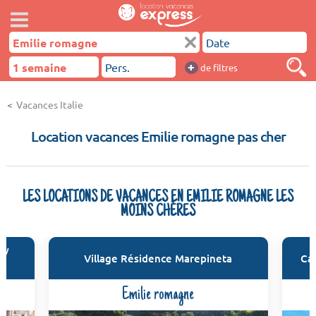
+
de filtres
Vacances Italie
Location vacances Emilie romagne pas cher
LES LOCATIONS DE VACANCES EN EMILIE ROMAGNE LES
MOINS CHÈRES
ly
Village Résidence Marepineta
Ca
Emilie romagne