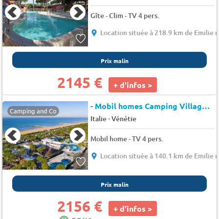
Gîte - Clim - TV 4 pers.
Location située à 218.9 km de Emilie
Prix malin
2145 €
+ d'infos >
- Mobil homes Camping Village Cavallino
Camping and Co
-
Italie
Vénétie
Mobil home - TV 4 pers.
Location située à 140.1 km de Emilie
Prix malin
2156 €
+ d'infos >