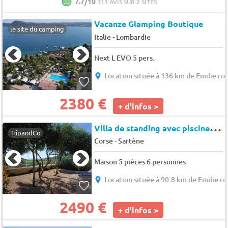
7.7/10
113 AVIS SUR 2 SITES
Vacanze Glamping Boutique
le site du camping
-
Italie
Lombardie
Next L EVO 5 pers.
Location située à 136 km de Emilie r
2380 €
+ d'infos >
V
illa de standing avec piscine à 500 m de la plage de sable, Tizzano.
TripandCo
-
Corse
Sartène
Maison 5 pièces 6 personnes
Location située à 90.8 km de Emilie 
2490 €
+ d'infos >