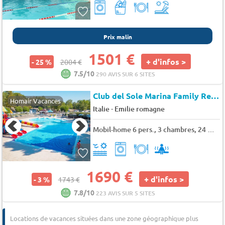
Prix malin
1501 €
+ d'infos >
- 25 %
2004 €
7.5/10
290 AVIS SUR 6 SITES
Club del Sole Marina Family Resort
Homair Vacances
-
Italie
Emilie romagne
Mobil-home 6 pers., 3 chambres, 24 m² - 32 m²
1690 €
+ d'infos >
- 3 %
1743 €
7.8/10
223 AVIS SUR 5 SITES
Locations de vacances situées dans une zone géographique plus