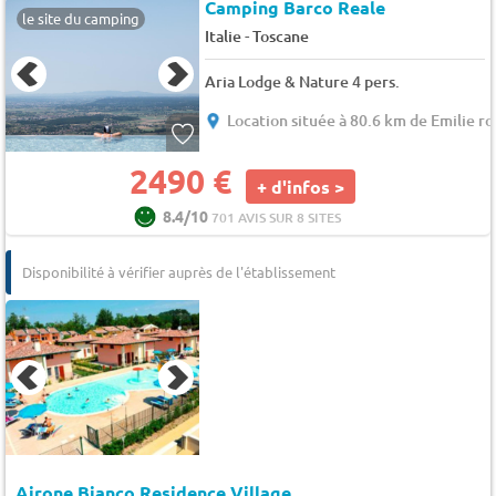
Camping Barco Reale
le site du camping
-
Italie
Toscane
Aria Lodge & Nature 4 pers.
Location située à 80.6 km de Emilie 
2490 €
+ d'infos >
8.4/10
701 AVIS SUR 8 SITES
Disponibilité à vérifier auprès de l'établissement
Airone Bianco Residence Village