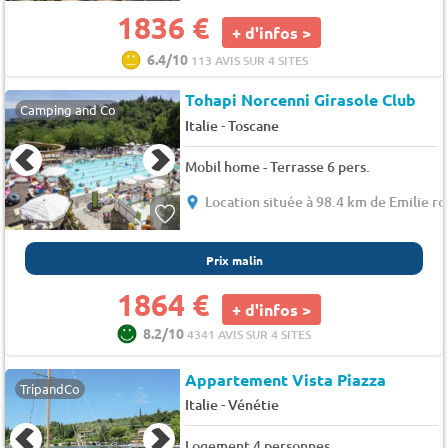
1836 €
+ d'infos >
6.4/10
113 AVIS SUR 4 SITES
Tohapi Norcenni Girasole Club
Camping and Co
-
Italie
Toscane
Mobil home - Terrasse 6 pers.
Location située à 98.4 km de Emilie 
Prix malin
1864 €
+ d'infos >
8.2/10
4341 AVIS SUR 4 SITES
Appartement Vista Piazza
TripandCo
-
Italie
Vénétie
Logement 4 personnes