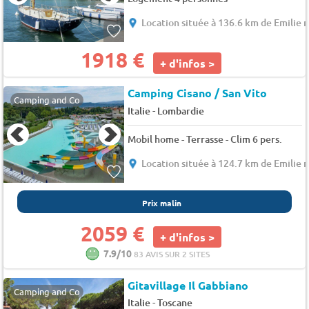
Location située à 136.6 km de Emilie
1918 €
+ d'infos >
Camping Cisano / San Vito
Camping and Co
-
Italie
Lombardie
Mobil home - Terrasse - Clim 6 pers.
Location située à 124.7 km de Emilie
Prix malin
2059 €
+ d'infos >
7.9/10
83 AVIS SUR 2 SITES
Gitavillage Il Gabbiano
Camping and Co
-
Italie
Toscane