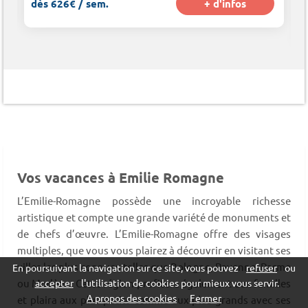
dès 626€ / sem.
+ d'infos
Vos vacances à Emilie Romagne
L’Emilie-Romagne possède une incroyable richesse
artistique et compte une grande variété de monuments et
de chefs d’œuvre. L’Emilie-Romagne offre des visages
multiples, que vous vous plairez à découvrir en visitant ses
villes les plus connues telles que Bologne, Ravenne, Parme
En poursuivant la navigation sur ce site, vous pouvez
refuser
ou
accepter
l'utilisation de cookies pour mieux vous servir.
ou Modène. Cette région profitera également aux familles
A propos des cookies
Fermer
et plaira aux plus petits comme aux plus grands avec ses