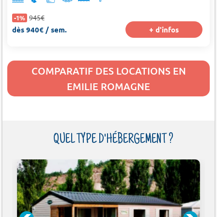
945€
-1%
dès 940€ / sem.
+ d'infos
COMPARATIF DES LOCATIONS EN
EMILIE ROMAGNE
QUEL TYPE D'HÉBERGEMENT ?