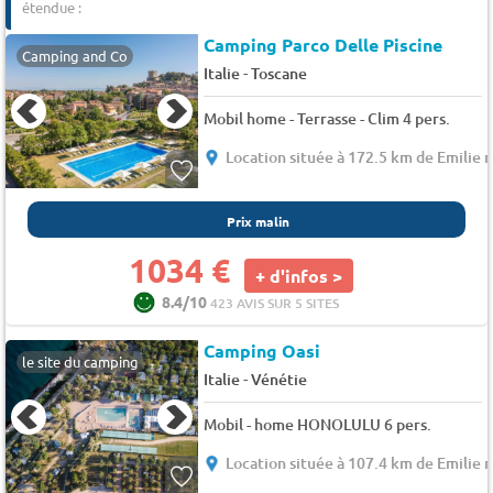
étendue :
Camping Parco Delle Piscine
Camping and Co
-
Italie
Toscane
Mobil home - Terrasse - Clim 4 pers.
Location située à 172.5 km de Emilie
Prix malin
1034 €
+ d'infos >
8.4/10
423 AVIS SUR 5 SITES
Camping Oasi
le site du camping
-
Italie
Vénétie
Mobil - home HONOLULU 6 pers.
Location située à 107.4 km de Emilie