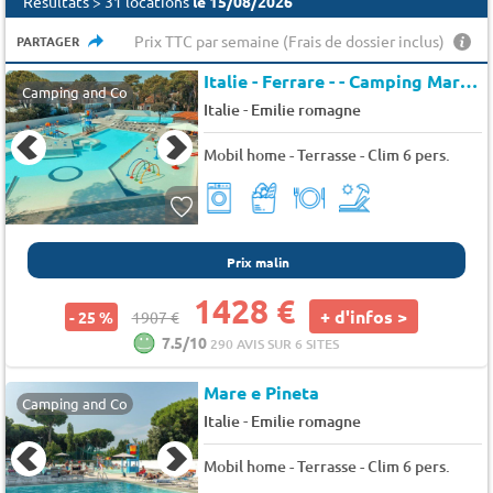
Résultats > 31 locations
le 15/08/2026
Prix TTC par semaine (Frais de dossier inclus)
PARTAGER
Italie - Ferrare - - Camping Mare e Pineta
Camping and Co
-
Italie
Emilie romagne
Mobil home - Terrasse - Clim 6 pers.
Prix malin
1428 €
+ d'infos >
- 25 %
1907 €
7.5/10
290 AVIS SUR 6 SITES
Mare e Pineta
Camping and Co
-
Italie
Emilie romagne
Mobil home - Terrasse - Clim 6 pers.