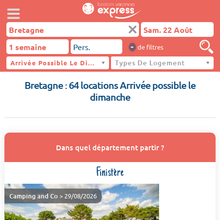
-
de filtres
Types De Logement
Arrivée Possible Le Dimanche
Bretagne
Bretagne : 64 locations Arrivée possible le
dimanche
Dans quel département partir ?
Finistère
Camping and Co
> 29/08/2026