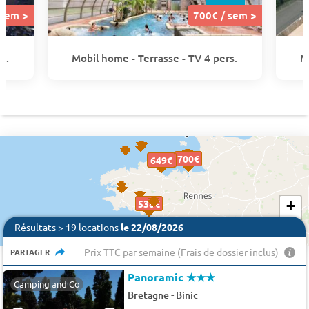
 sem >
700€ / sem >
s.
Mobil home - Terrasse - TV 4 pers.
M
700€
700€
776 €
649€
649€
649€
538€
538€
+
−
Résultats > 19 locations
le 22/08/2026
Prix TTC par semaine (Frais de dossier inclus)
PARTAGER
Panoramic
★★★
Camping and Co
-
Bretagne
Binic