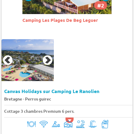
#2
#3
er
Camping de la Ville Huchet
Camping
Canvas Holidays sur Camping Le Ranolien
-
Bretagne
Perros guirec
Cottage 3 chambres Premium 6 pers.