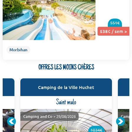
551€
538€ / sem >
Morbihan
OFFRES LES MOINS CHÈRES
Camping de la Ville Huchet
Saint malo
Camping and Co
> 29/08/2026
Campi
1034€