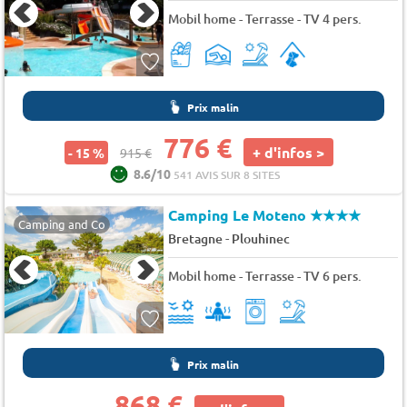
Mobil home - Terrasse - TV 4 pers.
Prix malin
776 €
+ d'infos >
- 15 %
915 €
8.6/10
541 AVIS SUR 8 SITES
Camping Le Moteno
★★★★
Camping and Co
-
Bretagne
Plouhinec
Mobil home - Terrasse - TV 6 pers.
Prix malin
868 €