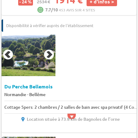
+ d'infos >
- 24 %
2534 €
7.7/10
453 AVIS SUR 4 SITES
Disponibilité à vérifier auprès de l'établissement
Du Perche Bellemois
-
Normandie
Bellême
Cottage 5pers: 2 chambres / 2 salles de bain avec spa privatif (4 Couchages+ 1 lit superposé ENFANT 5
Location située à 73.8 km de Bagnoles de l’orne