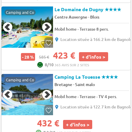
Le Domaine de Dugny
★★★★
Camping and Co
-
Centre Auvergne
Blois
Mobil home - Terrasse 8 pers.
Location située à 166.2 km de Bagnole
423 €
+ d'infos >
- 28 %
585 €
8/10
365 AVIS SUR 2 SITES
Camping La Touesse
★★★★
Camping and Co
-
Bretagne
Saint malo
Mobil home - Terrasse - TV 4 pers.
Location située à 122.7 km de Bagnole
432 €
+ d'infos >