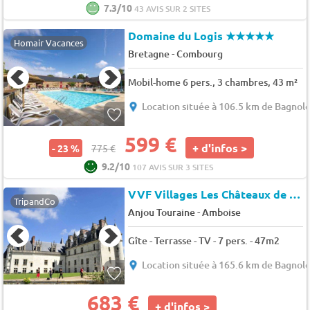
7.3/10
43 AVIS SUR 2 SITES
Domaine du Logis
★★★★★
Homair Vacances
-
Bretagne
Combourg
Mobil-home 6 pers., 3 chambres, 43 m²
Location située à 106.5 km de Bagnole
599 €
+ d'infos >
- 23 %
775 €
9.2/10
107 AVIS SUR 3 SITES
VVF Villages Les Châteaux de la Loire
TripandCo
-
Anjou Touraine
Amboise
Gîte - Terrasse - TV - 7 pers. - 47m2
Location située à 165.6 km de Bagnole
683 €
+ d'infos >