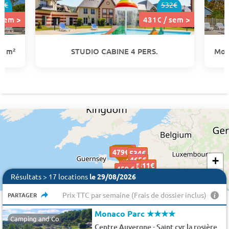
2€
532€
 sem >
431€ / sem >
32 m²
STUDIO CABINE 4 PERS.
Mob
302€
302€
352€
352€
523€
523€
431€
431€
502€
502€
479€
479€
479€
534€
534€
+
465€
465€
311€
311€
340 €
459 €
−
Résultats > 17 locations
le 29/08/2026
415€
415€
Prix TTC par semaine (Frais de dossier inclus)
PARTAGER
Monaco Parc
★★★★
Camping and Co
-
Centre Auvergne
Saint cyr la rosière