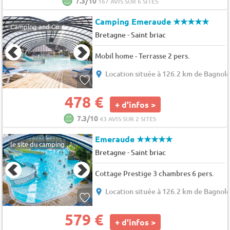
7.3/10
167 AVIS SUR 6 SITES
Camping Emeraude
★★★★★
Camping and Co
-
Bretagne
Saint briac
Mobil home - Terrasse 2 pers.
Location située à 126.2 km de Bagnole
478 €
+ d'infos >
7.3/10
43 AVIS SUR 2 SITES
Emeraude
★★★★★
le site du camping
-
Bretagne
Saint briac
Cottage Prestige 3 chambres 6 pers.
Location située à 126.2 km de Bagnole
579 €
+ d'infos >