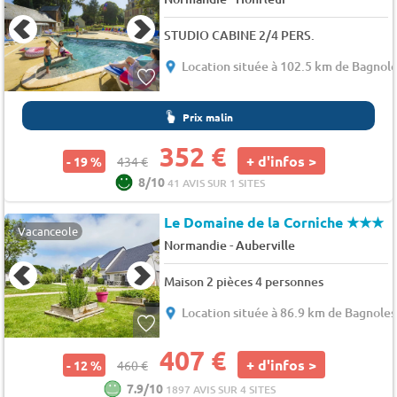
STUDIO CABINE 2/4 PERS.
Location située à 102.5 km de Bagnole
Prix malin
352 €
+ d'infos >
- 19 %
434 €
8/10
41 AVIS SUR 1 SITES
Le Domaine de la Corniche
★★★
Vacanceole
-
Normandie
Auberville
Maison 2 pièces 4 personnes
Location située à 86.9 km de Bagnoles
407 €
+ d'infos >
- 12 %
460 €
7.9/10
1897 AVIS SUR 4 SITES