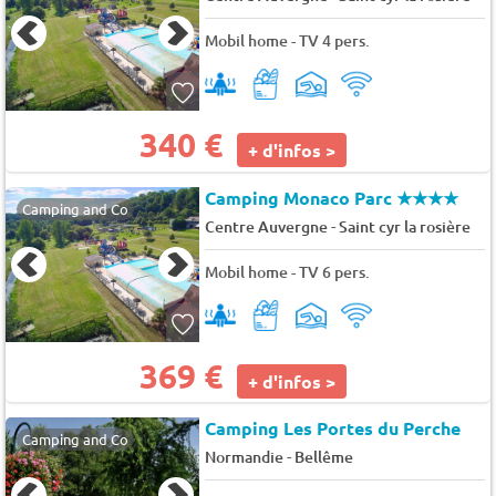
Mobil home - TV 4 pers.
340 €
+ d'infos >
Camping Monaco Parc
★★★★
Camping and Co
-
Centre Auvergne
Saint cyr la rosière
Mobil home - TV 6 pers.
369 €
+ d'infos >
Camping Les Portes du Perche
Camping and Co
-
Normandie
Bellême