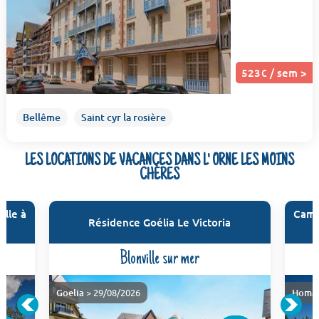
523€ / sem >
Bellême
Saint cyr la rosière
LES LOCATIONS DE VACANCES DANS L' ORNE LES MOINS
CHÈRES
ille à
Campi
Résidence Goélia Le Victoria
Blonville sur mer
Goelia
> 29/08/2026
Homai