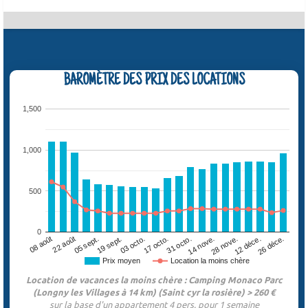
BAROMÈTRE DES PRIX DES LOCATIONS
1,500
1,000
500
0
05 sept.
12 déce.
17 octo.
22 août
28 nove.
03 octo.
08 août
14 nove.
19 sept.
26 déce.
31 octo.
Prix moyen
Location la moins chère
Location de vacances la moins chère : Camping Monaco Parc
(Longny les Villages à 14 km) (Saint cyr la rosière) > 260 €
sur la base d'un appartement 4 pers. pour 1 semaine