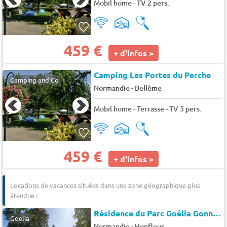
Mobil home - TV 2 pers.
459 €
+ d'infos >
Camping Les Portes du Perche
Camping and Co
-
Normandie
Bellême
Mobil home - Terrasse - TV 5 pers.
459 €
+ d'infos >
Locations de vacances situées dans une zone géographique plus
étendue :
Résidence du Parc Goélia Gonneville sur Honfleur
Goelia
-
Normandie
Honfleur