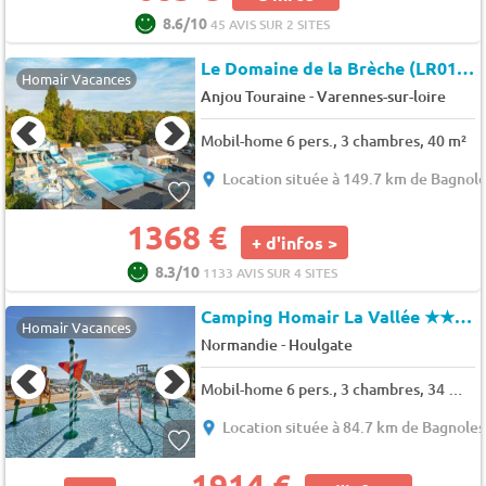
8.6/10
45 AVIS SUR 2 SITES
Le Domaine de la Brèche (LR013)
Homair Vacances
-
Anjou Touraine
Varennes-sur-loire
Mobil-home 6 pers., 3 chambres, 40 m²
Location située à 149.7 km de Bagnole
1368 €
+ d'infos >
8.3/10
1133 AVIS SUR 4 SITES
Camping Homair La Vallée
★★★★★
Homair Vacances
-
Normandie
Houlgate
Mobil-home 6 pers., 3 chambres, 34 m² - 36 m²
Location située à 84.7 km de Bagnoles
1914 €