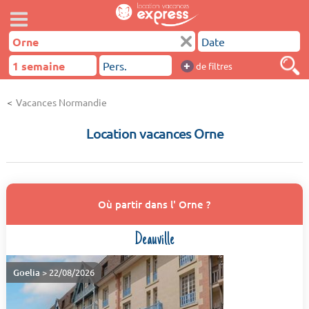
+
de filtres
Vacances Normandie
Location vacances Orne
Où partir dans l' Orne ?
Deauville
Goelia
> 22/08/2026