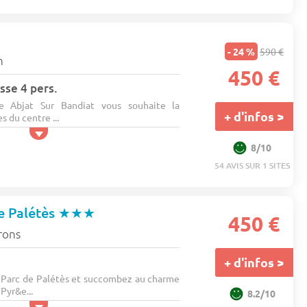
- 24 %
590 €
n
450 €
sse 4 pers.
e Abjat Sur Bandiat vous souhaite la
+ d'infos >
 du centre ...
8/10
54 AVIS SUR 1 SITES
e Palétès
★★★
450 €
irons
+ d'infos >
 Parc de Palétès et succombez au charme
 Pyr&e...
8.2/10