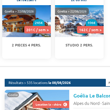
Goelia
> 22/08/2026
Goelia
> 22/08/2026
245€
196€
201€ / sem >
162€ / sem >
2 PIECES 4 PERS.
STUDIO 2 PERS.
Résultats > 535 locations
le 08/08/2026
Goélia Le Balco
Goelia
Alpes du Nord
Sain
-
Location la - chère