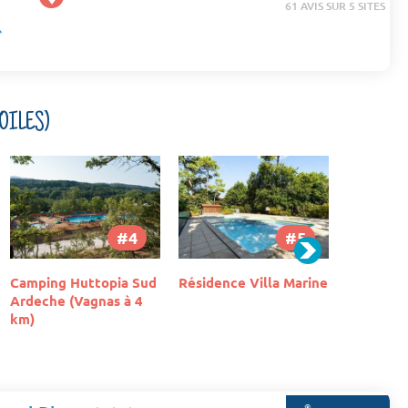
61 AVIS SUR 5 SITES
OILES)
#5
#6
Résidence Villa Marine
Résidence
Camping
Apparthotel Do
(Pianotto
Parque Albufeira
à 6 km)