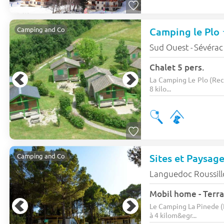
Camping le Plo
Camping and Co
Sud Ouest
Sévérac
-
Chalet 5 pers.
La Camping Le Plo (Rec
8 kilo...
Sites et Paysag
Camping and Co
Languedoc Roussil
Mobil home - Terra
Le Camping La Pinede (
à 4 kilom&egr...