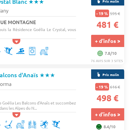
ystal Blanc
★★★
Prix malin
jany
- 19 %
595 €
. VUE MONTAGNE
481 €
is la Résidence Goélia Le Crystal, vous
+ d'infos >
7.8/10
76 AVIS SUR 3 SITES
alcons d'Anaïs
★★★
Prix malin
norma
- 19 %
616 €
498 €
e Goélia Les Balcons d'Anaïs et succombez
ans les Alpes du N...
+ d'infos >
8.4/10