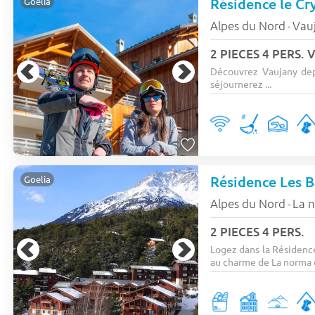
Résidence le Cr
Goelia
Alpes du Nord
Vau
-
2 PIECES 4 PERS
Découvrez Vaujany depu
séjournerez ...
Résidence Les B
Goelia
Alpes du Nord
La 
-
2 PIECES 4 PERS.
Logez dans la Résidenc
au charme de La norma d