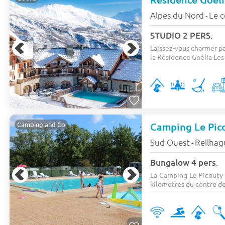
Alpes du Nord
Le c
-
STUDIO 2 PERS.
Laissez-vous charmer pa
la Résidence Goélia Les 
Camping Le Pic
Camping and Co
Sud Ouest
Reilhag
-
Bungalow 4 pers.
La Camping Le Picouty 
kilomètres du centre de 