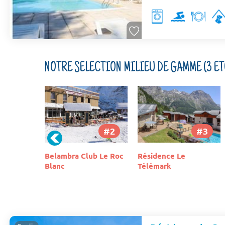
NOTRE SÉLECTION MILIEU DE GAMME (3 ÉT
#2
#3
#4
b Le Roc
Résidence Le
Camping Huttopia Sud
Télémark
Ardeche (Vagnas à 4
km)