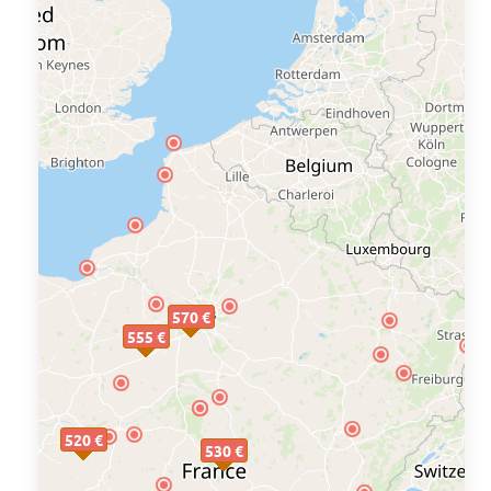
570 €
555 €
520 €
530 €