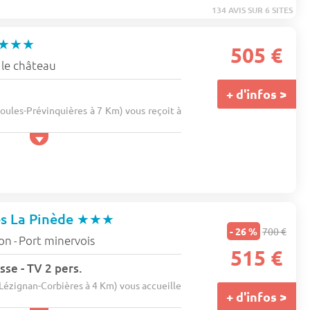
134 AVIS SUR 6 SITES
★★★
505 €
 le château
+ d'infos >
oules-Prévinquières à 7 Km) vous reçoit à
es La Pinède
★★★
- 26 %
700 €
lon
Port minervois
-
515 €
sse - TV 2 pers.
Lézignan-Corbières à 4 Km) vous accueille
+ d'infos >