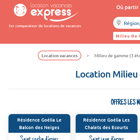
Où partir 
1er comparateur de locations de vacances
Milieu De 
Location vacances
Milieu de gamme (3 éto
Location Milieu 
OFFRES LES 
Résidence Goélia Le
Résidence Goélia Les
Balcon des Neiges
Chalets des Ecourts
Saint sorlin d'arves
Saint jean d'arves