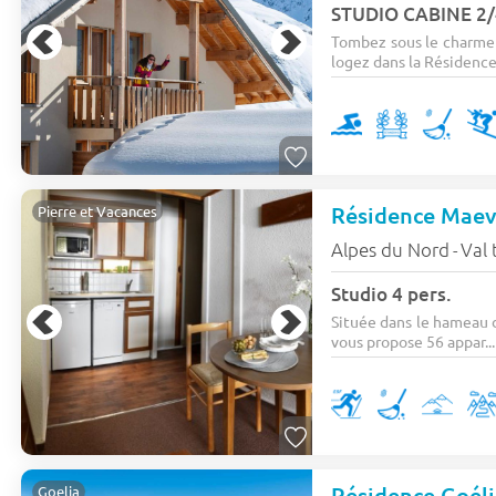
STUDIO CABINE 2/
Tombez sous le charme d
logez dans la Résidence 
Résidence Maev
Pierre et Vacances
Alpes du Nord
Val 
-
Studio 4 pers.
Située dans le hameau 
vous propose 56 appar...
Goelia