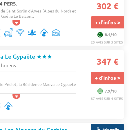
4 PERS.
302 €
e Saint Sorlin d'Arves (Alpes du Nord) et
Goélia Le Balcon...
+ d'infos >
8.1/10
25 AVIS SUR 3 SITES
a Le Gypaète
★★★
347 €
thorens
+ d'infos >
de Péclet, la Résidence Maeva Le Gypaete
7.9/10
87 AVIS SUR 4 SITES
Résidence Goélia Les Alpages du Corbier *
★★★
Prix malin