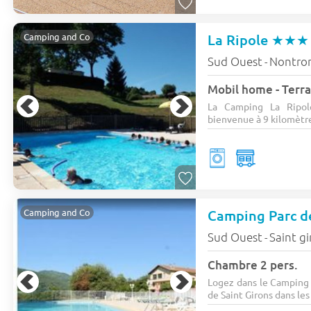
La Ripole
★★★
Camping and Co
Sud Ouest
Nontro
-
Mobil home - Terra
La Camping La Ripol
bienvenue à 9 kilomètres
Camping Parc d
Camping and Co
Sud Ouest
Saint g
-
Chambre 2 pers.
Logez dans le Camping
de Saint Girons dans les