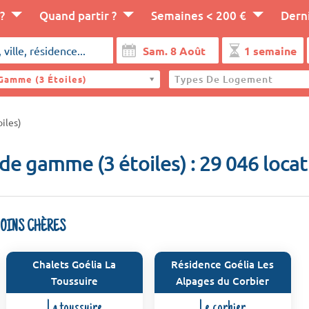
?
Quand partir ?
Semaines < 200 €
Dern
Types De Logement
Gamme (3 Étoiles)
iles)
de gamme (3 étoiles) : 29 046 loca
MOINS CHÈRES
Chalets Goélia La
Résidence Goélia Les
Toussuire
Alpages du Corbier
La toussuire
Le corbier