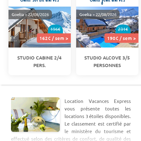
Goelia
> 22/08/2026
Goelia
> 22/08/2026
196€
231€
162€ / sem >
190€ / sem >
STUDIO CABINE 2/4
STUDIO ALCOVE 3/5
PERS.
PERSONNES
Location Vacances Express
vous présente toutes les
locations 3 étoiles disponibles.
Le classement est certifié par
le ministère du tourisme et
effectué selon des critères de confort, de qualité des