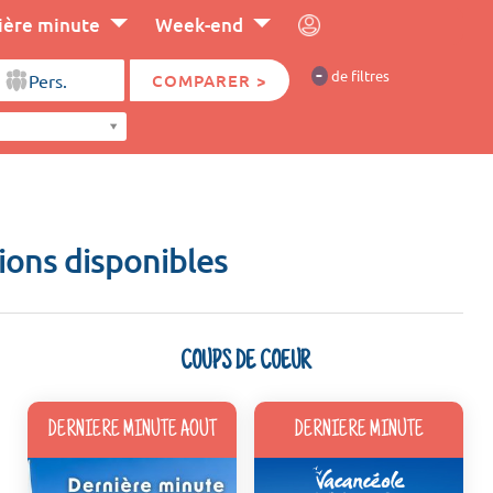
ière minute
Week-end
-
de filtres
COMPARER >
tions disponibles
COUPS DE COEUR
DERNIERE MINUTE AOUT
DERNIERE MINUTE