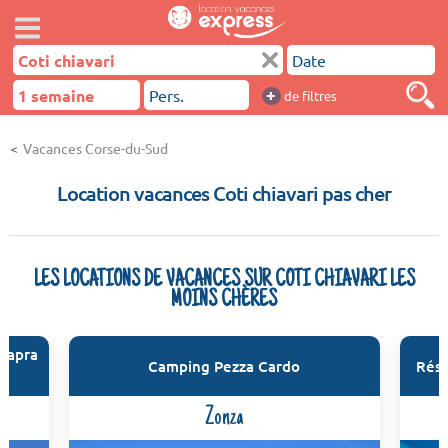
+
de filtres
Vacances Corse-du-Sud
Location vacances Coti chiavari pas cher
LES LOCATIONS DE VACANCES SUR COTI CHIAVARI LES
MOINS CHÈRES
Capra
Camping Pezza Cardo
Rési
Zonza