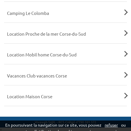
Camping Le Colomba
Location Proche de la mer Corse-du-Sud
Location Mobil home Corse-du-Sud
Vacances Club vacances Corse
Location Maison Corse
Vivaweb SARL - RCS Créteil n°790 591 572
En poursuivant la navigation sur ce site, vous pouvez
refuser
ou
"