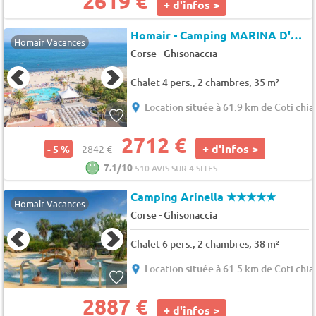
2619 €
+ d'infos >
Homair - Camping MARINA D'ERBA ROSSA
Homair Vacances
-
Corse
Ghisonaccia
Chalet 4 pers., 2 chambres, 35 m²
Location située à 61.9 km de Coti chia
2712 €
+ d'infos >
- 5 %
2842 €
7.1/10
510 AVIS SUR 4 SITES
Camping Arinella
★★★★★
Homair Vacances
-
Corse
Ghisonaccia
Chalet 6 pers., 2 chambres, 38 m²
Location située à 61.5 km de Coti chia
2887 €
+ d'infos >