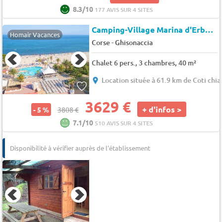
8.3/10
177 AVIS SUR 4 SITES
Camping-Village Marina d'Erba Rossa (4164)
Homair Vacances
-
Corse
Ghisonaccia
Chalet 6 pers., 3 chambres, 40 m²
Location située à 61.9 km de Coti chia
3629 €
+ d'infos >
- 5 %
3808 €
7.1/10
510 AVIS SUR 4 SITES
Disponibilité à vérifier auprès de l'établissement