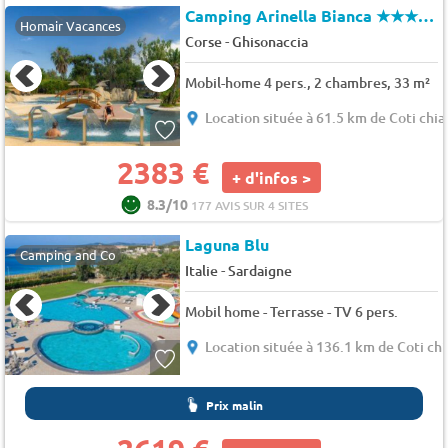
Camping Arinella Bianca
★★★★★
Homair Vacances
-
Corse
Ghisonaccia
Mobil-home 4 pers., 2 chambres, 33 m²
Location située à 61.5 km de Coti chia
2383 €
+ d'infos >
8.3/10
177 AVIS SUR 4 SITES
Laguna Blu
Camping and Co
-
Italie
Sardaigne
Mobil home - Terrasse - TV 6 pers.
Location située à 136.1 km de Coti chi
Prix malin