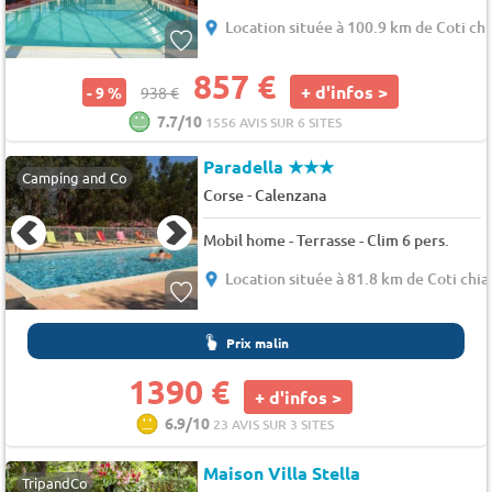
Location située à 100.9 km de Coti chi
857 €
+ d'infos >
- 9 %
938 €
7.7/10
1556 AVIS SUR 6 SITES
Paradella
★★★
Camping and Co
-
Corse
Calenzana
Mobil home - Terrasse - Clim 6 pers.
Location située à 81.8 km de Coti chia
Prix malin
1390 €
+ d'infos >
6.9/10
23 AVIS SUR 3 SITES
Maison Villa Stella
TripandCo