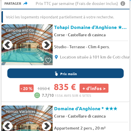
Prix TTC par semaine (Frais de dossier inclus)
PARTAGER
Voici les logements répondant partiellement à votre recherche.
Tohapi Domaine d'Anghione
★★★
Camping and Co
-
Corse
Castellare di casinca
Studio - Terrasse - Clim 4 pers.
Location située à 101 km de Coti chiav
Prix malin
835 €
+ d'infos >
- 20 %
1050 €
7.7/10
1556 AVIS SUR 6 SITES
Domaine d'Anghione *
★★★
Homair Vacances
-
Corse
Castellare di casinca
Appartement 2 pers., 20 m²