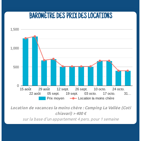
BAROMÈTRE DES PRIX DES LOCATIONS
1,500
1,000
500
0
15 août
29 août
12 sept.
26 sept.
10 octo.
24 octo.
22 août
05 sept.
19 sept.
03 octo.
17 octo.
31…
Prix moyen
Location la moins chère
Location de vacances la moins chère : Camping La Vallée (Coti
chiavari) > 400 €
sur la base d'un appartement 4 pers. pour 1 semaine