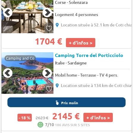
-
Corse
Solenzara
Logement 4 personnes
Location située à 52.1 km de Coti chia
1704 €
+ d'infos >
Camping Torre del Porticciolo
Camping and Co
-
Italie
Sardaigne
Mobil home - Terrasse - TV 4 pers.
Location située à 134 km de Coti chiav
Prix malin
2145 €
+ d'infos >
- 18 %
2623 €
7/10
186 AVIS SUR 5 SITES