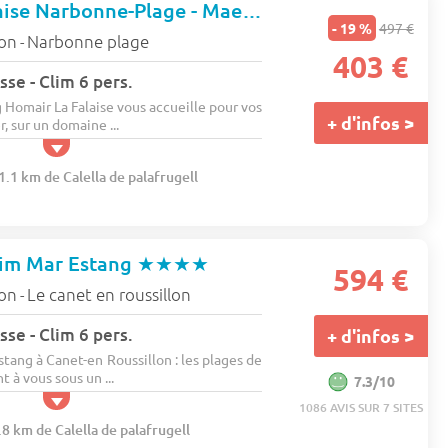
Camping La Falaise Narbonne-Plage - Maeva Camping
★★★★
- 19 %
497 €
lon
Narbonne plage
-
403 €
sse - Clim 6 pers.
Homair La Falaise vous accueille pour vos
+ d'infos >
, sur un domaine ...
1.1 km de Calella de palafrugell
im Mar Estang
★★★★
594 €
lon
Le canet en roussillon
-
sse - Clim 6 pers.
+ d'infos >
tang à Canet-en Roussillon : les plages de
t à vous sous un ...
7.3/10
1086 AVIS SUR 7 SITES
.8 km de Calella de palafrugell