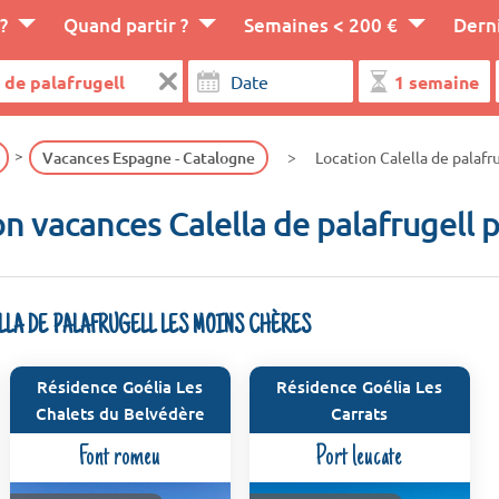
?
Quand partir ?
Semaines < 200 €
Dern
Vacances Espagne - Catalogne
Location Calella de palafr
n vacances Calella de palafrugell 
LLA DE PALAFRUGELL LES MOINS CHÈRES
Résidence Goélia Les
Résidence Goélia Les
Chalets du Belvédère
Carrats
Font romeu
Port leucate