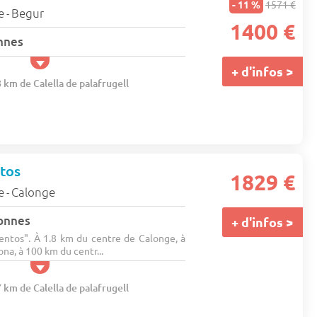
- 11 %
1571 €
e
Begur
-
1400 €
nnes
+ d'infos >
8 km de Calella de palafrugell
tos
1829 €
e
Calonge
-
onnes
+ d'infos >
entos". À 1.8 km du centre de Calonge, à
na, à 100 km du centr...
7 km de Calella de palafrugell