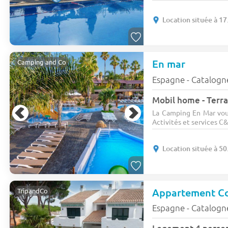
Location située à 17
En mar
Camping and Co
Espagne - Catalogn
Mobil home - Terra
La Camping En Mar vou
Activités et services C&o
Location située à 50
Appartement Co
TripandCo
Espagne - Catalogn