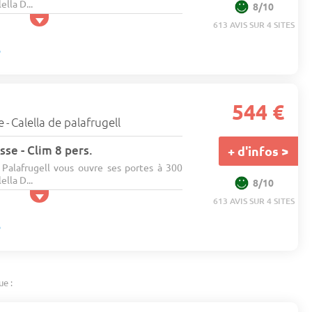
lla D...
8/10
613 AVIS SUR 4 SITES
544 €
e
Calella de palafrugell
-
sse - Clim 8 pers.
+ d'infos >
Palafrugell vous ouvre ses portes à 300
lla D...
8/10
613 AVIS SUR 4 SITES
ue :