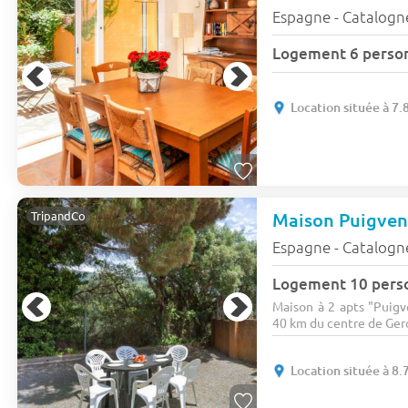
Espagne - Catalogn
Logement 6 perso
Location située à 7.
Maison Puigven
TripandCo
Espagne - Catalogn
Logement 10 pers
Maison à 2 apts "Puigv
40 km du centre de Gero
Location située à 8.