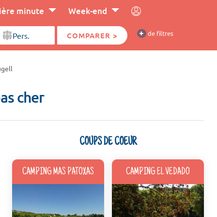
ière minute
Week-end
+
de filtres
COMPARER >
ugell
pas cher
COUPS DE COEUR
CAMPING MAS PATOXAS
CAMPING EL VEDADO