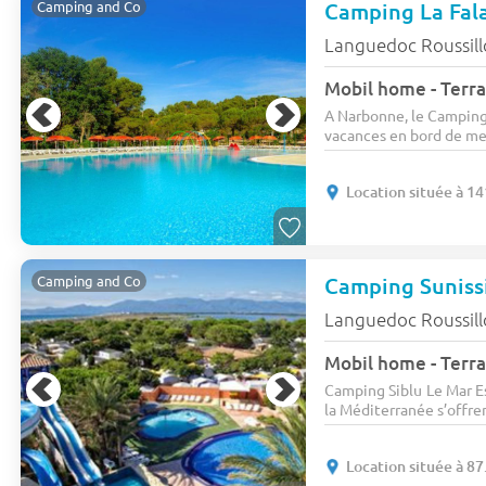
Camping and Co
Languedoc Roussil
Mobil home - Terra
A Narbonne, le Camping 
vacances en bord de mer
Location située à 14
Camping Suniss
Camping and Co
Languedoc Roussil
Mobil home - Terra
Camping Siblu Le Mar Es
la Méditerranée s’offren
Location située à 87