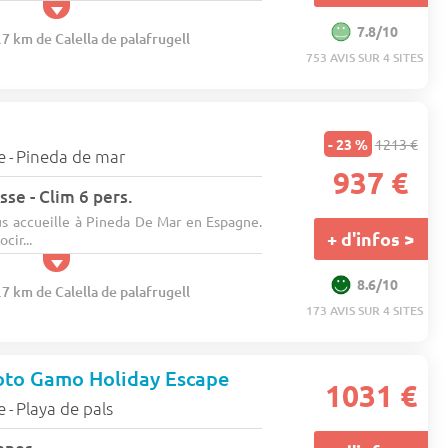
7.8/10
.7 km de Calella de palafrugell
753 AVIS SUR 4 SITES
- 23 %
1213 €
e
Pineda de mar
-
937 €
sse - Clim 6 pers.
s accueille à Pineda De Mar en Espagne.
+ d'infos >
cir...
8.6/10
.7 km de Calella de palafrugell
173 AVIS SUR 4 SITES
to Gamo Holiday Escape
1031 €
e
Playa de pals
-