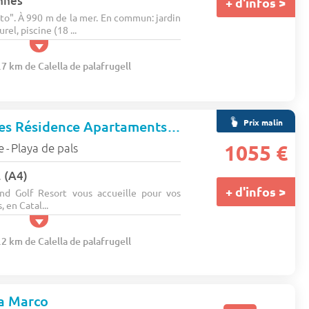
nnes
+ d'infos >
to". À 990 m de la mer. En commun: jardin
rel, piscine (18 ...
.7 km de Calella de palafrugell
Prix malin
Pierre & Vacances Résidence Apartaments Beach and Golf Resort
e
Playa de pals
1055 €
-
 (A4)
+ d'infos >
nd Golf Resort vous accueille pour vos
 en Catal...
.2 km de Calella de palafrugell
a Marco