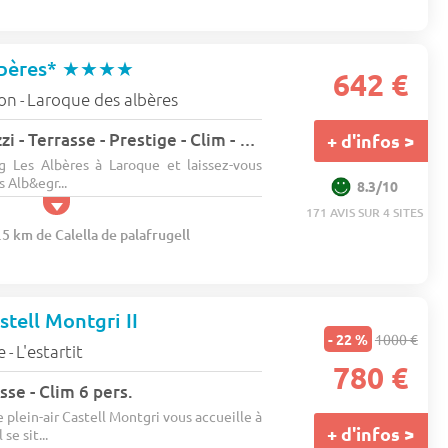
bères*
★★★★
642 €
lon
Laroque des albères
-
Mobil home - Jacuzzi - Terrasse - Prestige - Clim - TV 6 pers.
+ d'infos >
 Les Albères à Laroque et laissez-vous
 Alb&egr...
8.3/10
171 AVIS SUR 4 SITES
.5 km de Calella de palafrugell
tell Montgri II
- 22 %
1000 €
e
L'estartit
-
780 €
sse - Clim 6 pers.
lein-air Castell Montgri vous accueille à
+ d'infos >
se sit...