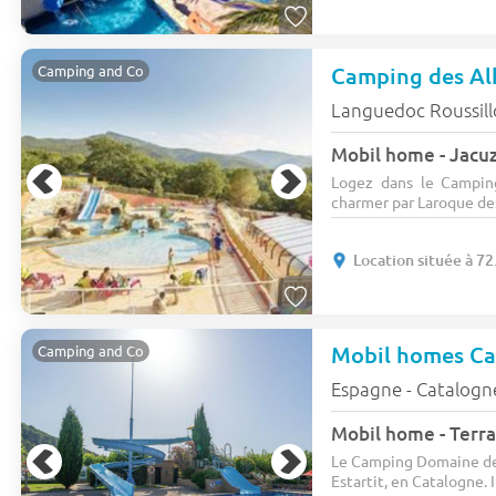
Camping des Al
Camping and Co
Languedoc Roussil
Logez dans le Camping
charmer par Laroque des
Location située à 72
Mobil homes Cas
Camping and Co
Espagne - Catalogn
Mobil home - Terra
Le Camping Domaine de p
Estartit, en Catalogne. Il 