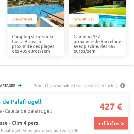
Camping situé sur la
Camping 3* à
Costa Brava, à
proximité de Barcelone
proximité des plages
avec piscine, dès 665
dès 485 euros/sem
euros/sem
Prix TTC par semaine (Frais de dossier inclus)
PARTAGER
 de Palafrugell
427 €
e
Calella de palafrugell
-
sse - Clim 4 pers.
+ d'infos >
Palafrugell vous ouvre ses portes à 300