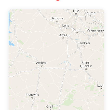
Calella de Palafrugell est l'endroit idéal pour passer des
vacances en famille. Avec ses multiples restaurants en
bord de mer, ses bars à tapas, et ses activités nocturnes,
Calella de Palafrugell est un haut lieu du tourisme sur la
Costa Brava. Découvrez 60...