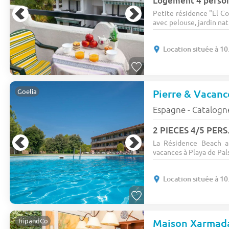
Logement 4 perso
Petite résidence "El Co
avec pelouse, jardin natu
Location située à 10
Goelia
Espagne - Catalogn
2 PIECES 4/5 PERS.
La Résidence Beach a
vacances à Playa de Pals,
Location située à 10
Maison Xarmad
TripandCo