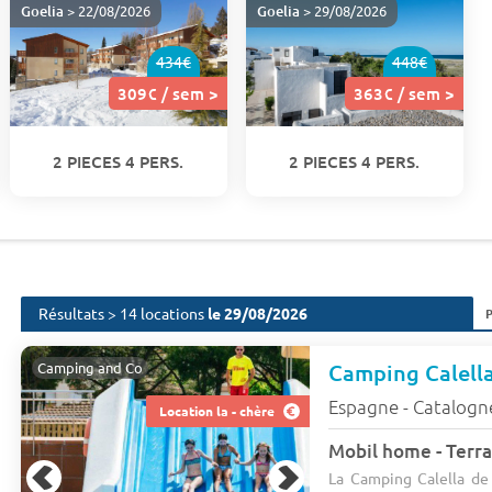
Goelia
> 22/08/2026
Goelia
> 29/08/2026
434€
448€
309€ / sem >
363€ / sem >
2 PIECES 4 PERS.
2 PIECES 4 PERS.
Résultats > 14 locations
le 29/08/2026
Camping Calella
Camping and Co
Espagne - Catalogn
Location la - chère
Mobil home - Terra
La Camping Calella de 