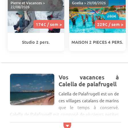
Pierre et Vacances
>
Goelia
> 29/08/2026
22/08/2026
280€
174€ / sem >
229€ / sem >
Studio 2 pers.
MAISON 2 PIECES 4 PERS.
Vos vacances à
Calella de palafrugell
Calella de Palafrugell est un de
ces villages catalans de marins
que le temps à conservé.
Calella de Palafrugell est composé de plusieurs petites
criques, surmontées d'un chemin longeant la côte
offrant une vue panoramique sur la région côtière.