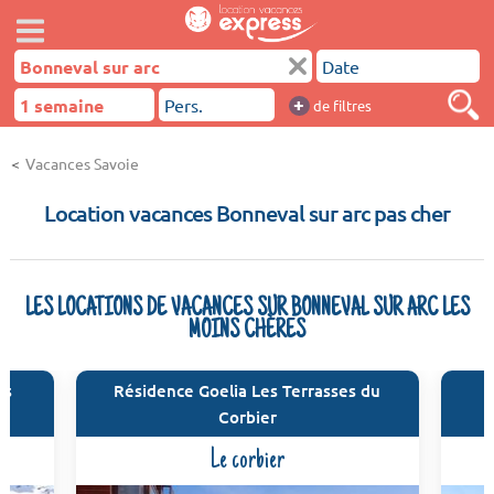
+
de filtres
Vacances Savoie
Location vacances Bonneval sur arc pas cher
LES LOCATIONS DE VACANCES SUR BONNEVAL SUR ARC LES
MOINS CHÈRES
es
Résidence Goelia Les Terrasses du
R
Corbier
Le corbier