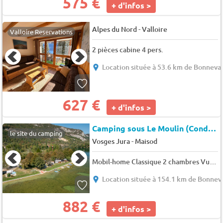
575 €
+ d'infos >
-
Alpes du Nord
Valloire
Valloire Reservations
2 pièces cabine 4 pers.
Location située à 53.6 km de Bonneval
627 €
+ d'infos >
Camping sous Le Moulin (Condes à 15 km)
le site du camping
-
Vosges Jura
Maisod
Mobil-home Classique 2 chambres Vue Lac 4 pers.
Location située à 154.1 km de Bonneva
882 €
+ d'infos >