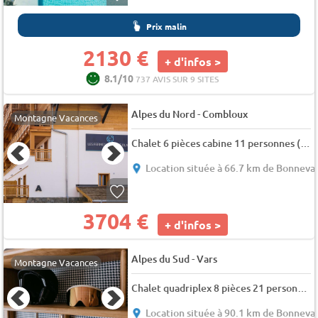
Prix malin
2130 €
+ d'infos >
8.1/10
737 AVIS SUR 9 SITES
-
Alpes du Nord
Combloux
Montagne Vacances
Chalet 6 pièces cabine 11 personnes (Premium)
Location située à 66.7 km de Bonneval
3704 €
+ d'infos >
-
Alpes du Sud
Vars
Montagne Vacances
Chalet quadriplex 8 pièces 21 personnes
Location située à 90.1 km de Bonneval