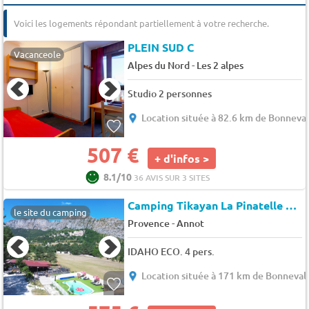
Voici les logements répondant partiellement à votre recherche.
PLEIN SUD C
Vacanceole
-
Alpes du Nord
Les 2 alpes
Studio 2 personnes
Location située à 82.6 km de Bonneval
507 €
+ d'infos >
8.1/10
36 AVIS SUR 3 SITES
Camping Tikayan La Pinatelle
★★
le site du camping
-
Provence
Annot
IDAHO ECO. 4 pers.
Location située à 171 km de Bonneval 