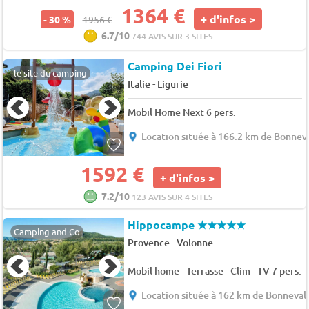
1364 €
+ d'infos >
- 30 %
1956 €
6.7/10
744 AVIS SUR 3 SITES
Camping Dei Fiori
le site du camping
-
Italie
Ligurie
Mobil Home Next 6 pers.
Location située à 166.2 km de Bonneva
1592 €
+ d'infos >
7.2/10
123 AVIS SUR 4 SITES
Hippocampe
★★★★★
Camping and Co
-
Provence
Volonne
Mobil home - Terrasse - Clim - TV 7 pers.
Location située à 162 km de Bonneval 