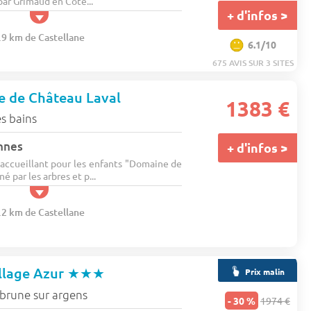
par Grimaud en Côte...
+ d'infos >
.9 km de Castellane
6.1/10
675 AVIS SUR 3 SITES
 de Château Laval
1383 €
s bains
nnes
+ d'infos >
ccueillant pour les enfants "Domaine de
é par les arbres et p...
.2 km de Castellane
llage Azur
★★★
Prix malin
rune sur argens
- 30 %
1974 €