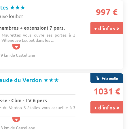
ttes
★★★
997 €
euve loubet
 chambres + extension) 7 pers.
+ d'infos >
 Maurettes vous ouvre ses portes à 2
 Villeneuve Loubet dans les ...
.9 km de Castellane
Prix malin
raude du Verdon
★★★
1031 €
se - Clim - TV 6 pers.
+ d'infos >
 du Verdon 3 étoiles vous accueille à 3
..
.3 km de Castellane