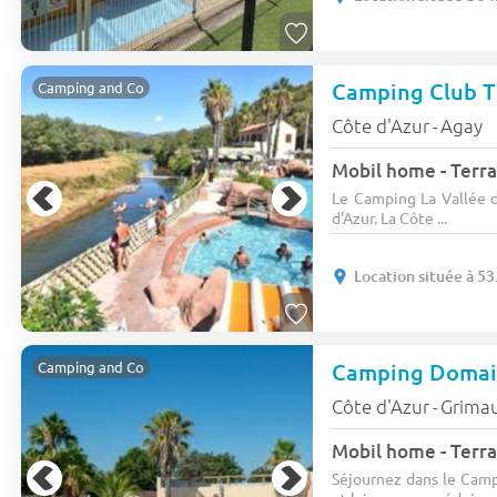
Camping and Co
Côte d'Azur
Agay
-
Mobil home - Terras
Le Camping La Vallée d
d'Azur. La Côte ...
Location située à 53
Camping and Co
Côte d'Azur
Grima
-
Mobil home - Terras
Séjournez dans le Camp