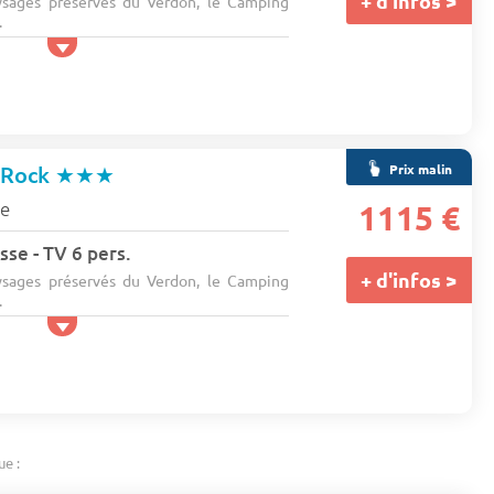
+ d'infos >
ysages préservés du Verdon, le Camping
.
Prix malin
 Rock
★★★
ne
1115 €
sse - TV 6 pers.
+ d'infos >
ysages préservés du Verdon, le Camping
.
ue :