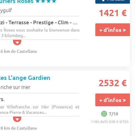
uriers Roses
★★★★
aygulf
1421 €
Mobil home - Jacuzzi - Terrasse - Prestige - Clim - TV 4 pers.
+ d'infos >
s Roses vous souhaite la bienvenue dans
à 3 kilom&eg...
.6 km de Castellane
ces L'ange Gardien
2532 €
ranche sur mer
s.
+ d'infos >
par Villefranche sur Mer (Provence) et
ence Pierre & Vacances...
7/10
1180 AVIS SUR 9 SITES
.8 km de Castellane