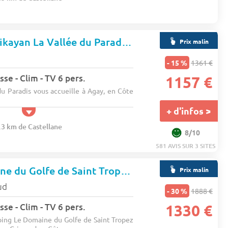
Camping Club Tikayan La Vallée du Paradis
★★★★
Prix malin
- 15 %
1361 €
se - Clim - TV 6 pers.
1157 €
u Paradis vous accueille à Agay, en Côte
+ d'infos >
.3 km de Castellane
8/10
581 AVIS SUR 3 SITES
Camping Domaine du Golfe de Saint Tropez
★★
Prix malin
ud
- 30 %
1888 €
se - Clim - TV 6 pers.
1330 €
ing Le Domaine du Golfe de Saint Tropez