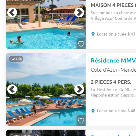
MAISON 4 PIECES 
Succombez au charme de
Village Azur Goélia de R
Location située à 43
Résidence MM
Goelia
Côte d'Azur
Mandel
-
2 PIECES 4 PERS.
La Résidence Goélia M
Napoule est un classique
Location située à 48
Camping and Co