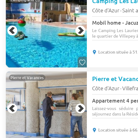
Camping Les La
Côte d'Azur
Saint 
-
Le Camping Les Laurier
le quartier de Villepey 
Location située à 51
Pierre et Vacan
Pierre et Vacances
Côte d'Azur
Villef
-
Appartement 4 per
Laissez-vous séduire 
séjournez dans la Résid
Location située à 66