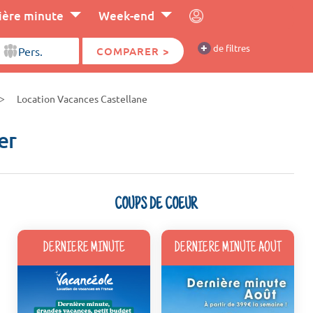
ière minute
Week-end
+
de filtres
COMPARER >
Location Vacances Castellane
er
COUPS DE COEUR
DERNIERE MINUTE
DERNIERE MINUTE AOUT