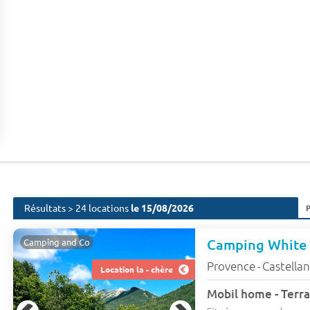
Résultats > 24 locations
le 15/08/2026
Camping White
Camping and Co
Provence
Castella
-
Location la - chère
Mobil home - Terra