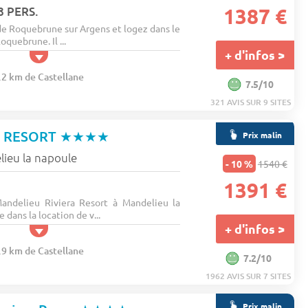
8 PERS.
1387 €
 Roquebrune sur Argens et logez dans le
oquebrune. Il ...
+ d'infos >
.2 km de Castellane
7.5/10
321 AVIS SUR 9 SITES
V RESORT
★★★★
Prix malin
ieu la napoule
- 10 %
1540 €
1391 €
andelieu Riviera Resort à Mandelieu la
 dans la location de v...
+ d'infos >
.9 km de Castellane
7.2/10
1962 AVIS SUR 7 SITES
Prix malin