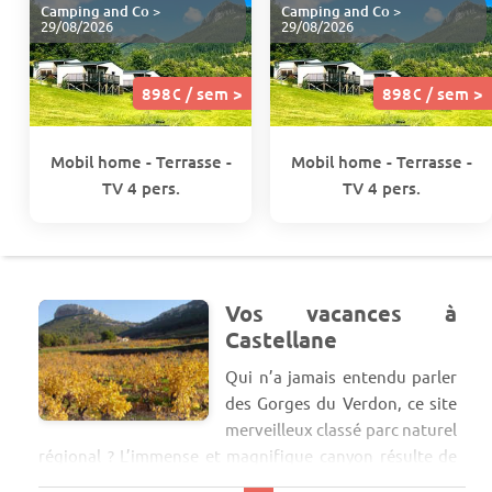
Camping and Co
>
Camping and Co
>
29/08/2026
29/08/2026
898€ / sem >
898€ / sem >
Mobil home - Terrasse -
Mobil home - Terrasse -
TV 4 pers.
TV 4 pers.
Vos vacances à
Castellane
Qui n’a jamais entendu parler
des Gorges du Verdon, ce site
merveilleux classé parc naturel
régional ? L’immense et magnifique canyon résulte de
l’érosion de la rivière du Verdon. Les villages sentinelles