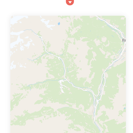
comme Castellane nichés au bord de la faille ont gardé
le charme des villages provençaux d’autrefois. Dans la
région de Castellane de nombreuses activités sont
organisées : sports d’eau vives, nautiques et aériens,
escalades, randonnées pédestres, équitation, VTT. A
proximité...