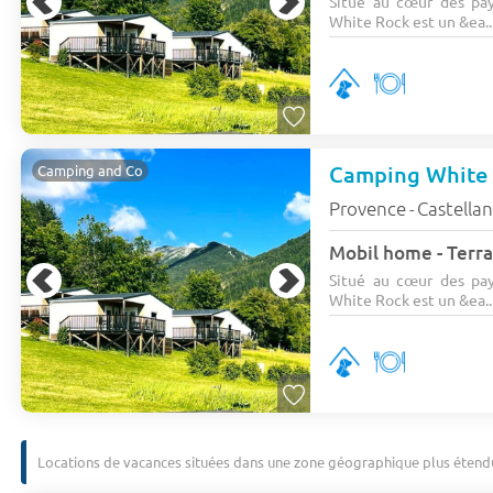
Situé au cœur des pa
White Rock est un &ea..
Camping White
Camping and Co
Provence
Castella
-
Mobil home - Terra
Situé au cœur des pa
White Rock est un &ea..
Locations de vacances situées dans une zone géographique plus étend