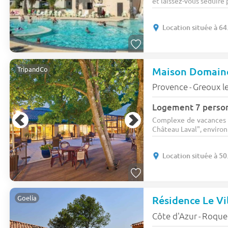
et laissez-vous séduire 
Location située à 64
Maison Domaine
TripandCo
Provence
Greoux le
-
Logement 7 perso
Complexe de vacances a
Château Laval", environn
Location située à 50
Résidence Le Vi
Goelia
Côte d'Azur
Roqueb
-