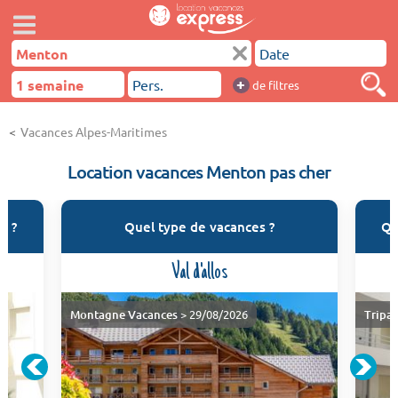
+
de filtres
Vacances Alpes-Maritimes
Location vacances Menton pas cher
n ?
Quel type de vacances ?
Qu
Val d'allos
Montagne Vacances
> 29/08/2026
Tripa