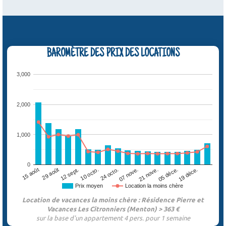
BAROMÈTRE DES PRIX DES LOCATIONS
3,000
2,000
1,000
0
12 sept.
07 nove.
19 déce.
15 août
10 octo.
21 nove.
29 août
24 octo.
05 déce.
Prix moyen
Location la moins chère
Location de vacances la moins chère : Résidence Pierre et
Vacances Les Citronniers (Menton) > 363 €
sur la base d'un appartement 4 pers. pour 1 semaine