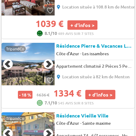
Location située à 108.8 km de Menton
1039 €
+ d'infos >
8.1/10
489 AVIS SUR 7 SITES
Résidence Pierre & Vacances Le Hameau des Issambres
TripandCo
-
Côte d'Azur
Les issambres
Appartement climatisé 2 Pièces 5 Personnes - Prestige - 5 pers. - 33m2 - TV - Animaux admis
Location située à 82 km de Menton
1334 €
+ d'infos >
- 18 %
1636 €
7.1/10
545 AVIS SUR 8 SITES
Résidence Vieille Ville
TripandCo
-
Côte d'Azur
Sainte maxime
Appartement T4 - 6/7 personnes - Hyper Centre Ville - Climatisation - Wifi - Sainte Maxime - 7 pers. - 82m2 - TV - Animaux admis