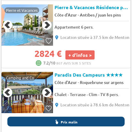
Pierre & Vacances Résidence premium Port-Prestige
Pierre et Vacances
-
Côte d'Azur
Antibes / juan les pins
Appartement 6 pers.
Location située à 37.5 km de Menton
2824 €
+ d'infos >
7.2/10
807 AVIS SUR 5 SITES
Paradis Des Campeurs
★★★★
Camping and Co
-
Côte d'Azur
Roquebrune sur argens
Chalet - Terrasse - Clim - TV 8 pers.
Location située à 78.6 km de Menton
Prix malin