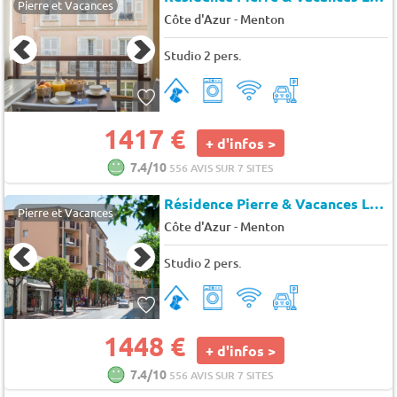
Pierre et Vacances
-
Côte d'Azur
Menton
Studio 2 pers.
1417 €
+ d'infos >
7.4/10
556 AVIS SUR 7 SITES
Résidence Pierre & Vacances Les Citronniers*
Pierre et Vacances
-
Côte d'Azur
Menton
Studio 2 pers.
1448 €
+ d'infos >
7.4/10
556 AVIS SUR 7 SITES