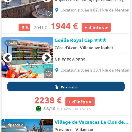
Location située à 87.1 km de Menton
1944 €
+ d'infos >
- 5 %
2041 €
Goélia Royal Cap
★★★
Goelia
-
Côte d'Azur
Villeneuve loubet
3 PIECES 6 PERS.
Location située à 33.1 km de Menton
Prix malin
2238 €
+ d'infos >
8.3/10
301 AVIS SUR 3 SITES
Village de Vacances Le Clos des Oliviers
TripandCo
-
Provence
Vidauban