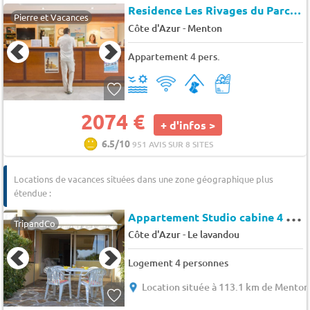
Residence Les Rivages du Parc *
Pierre et Vacances
-
Côte d'Azur
Menton
Appartement 4 pers.
2074 €
+ d'infos >
6.5/10
951 AVIS SUR 8 SITES
Locations de vacances situées dans une zone géographique plus
étendue :
A
ppartement Studio cabine 4 couchages LE LAVANDOU - Restanques
TripandCo
-
Côte d'Azur
Le lavandou
Logement 4 personnes
Location située à 113.1 km de Menton