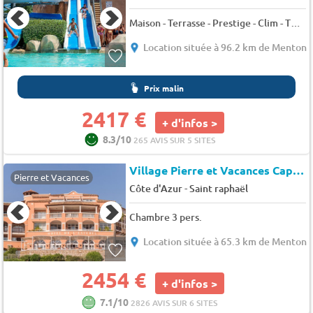
Maison - Terrasse - Prestige - Clim - TV - 8 pers. - 120m2 - Animaux admis
Location située à 96.2 km de Menton
Prix malin
2417 €
+ d'infos >
8.3/10
265 AVIS SUR 5 SITES
Village Pierre et Vacances Cap Esterel
Pierre et Vacances
-
Côte d'Azur
Saint raphaël
Chambre 3 pers.
Location située à 65.3 km de Menton
2454 €
+ d'infos >
7.1/10
2826 AVIS SUR 6 SITES