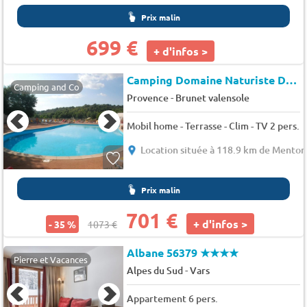
Prix malin
699 €
+ d'infos >
Camping Domaine Naturiste Du Petit Arlane (Valensole à 1 km)
Camping and Co
-
Provence
Brunet valensole
Mobil home - Terrasse - Clim - TV 2 pers.
Location située à 118.9 km de Menton
Prix malin
701 €
+ d'infos >
- 35 %
1073 €
Albane 56379
★★★★
Pierre et Vacances
-
Alpes du Sud
Vars
Appartement 6 pers.