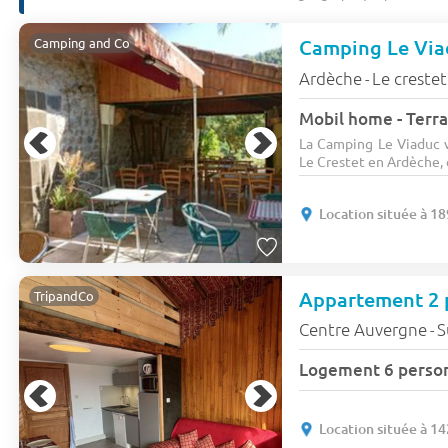
Camping Le Vi
Camping and Co
Ardèche
Le crestet
-
Mobil home - Terra
La Camping Le Viaduc v
Le Crestet en Ardèche, e
Location située à 1
TripandCo
Centre Auvergne
S
-
Logement 6 perso
Location située à 1