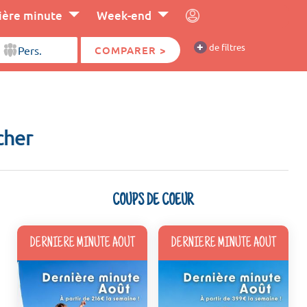
ière minute
Week-end
+
de filtres
COMPARER >
cher
COUPS DE COEUR
DERNIERE MINUTE AOUT
DERNIERE MINUTE AOUT