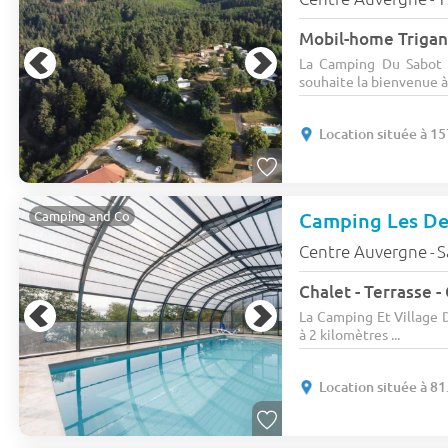
Mobil-home Trigano
La Camping Du Sabot 
souhaite la bienvenue à 
Location située à 1
Camping Les De
Camping and Co
Centre Auvergne
S
-
Chalet - Terrasse - 
La Camping Et Village 
à 2 kilomètres ...
Location située à 8