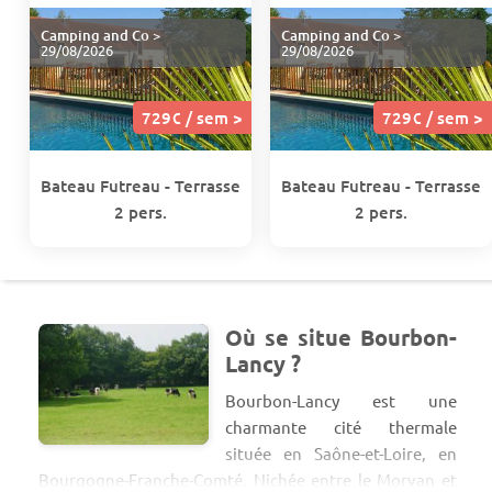
Camping and Co
>
Camping and Co
>
29/08/2026
29/08/2026
729€ / sem >
729€ / sem >
Bateau Futreau - Terrasse
Bateau Futreau - Terrasse
2 pers.
2 pers.
Où se situe Bourbon-
Lancy ?
Bourbon-Lancy est une
charmante cité thermale
située en Saône-et-Loire, en
Bourgogne-Franche-Comté. Nichée entre le Morvan et