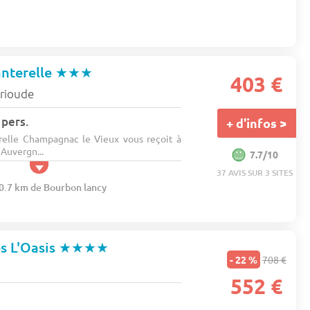
nterelle
★★★
403 €
rioude
 pers.
+ d'infos >
elle Champagnac le Vieux vous reçoit à
 Auvergn...
7.7/10
37 AVIS SUR 3 SITES
40.7 km de Bourbon lancy
es L'Oasis
★★★★
- 22 %
708 €
552 €