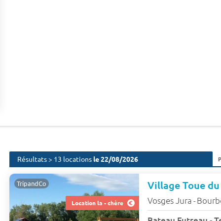
Résultats > 13 locations
le 22/08/2026
TripandCo
Vosges Jura
Bourb
-
Location la - chère