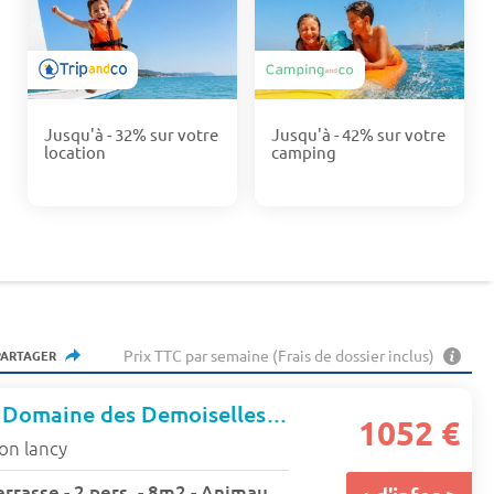
Jusqu'à - 32% sur votre
Jusqu'à - 42% sur votre
location
camping
Prix TTC par semaine (Frais de dossier inclus)
PARTAGER
Village Toue du Domaine des Demoiselles Chassenard
1052 €
on lancy
Bateau Futreau - Terrasse - 2 pers. - 8m2 - Animaux admis