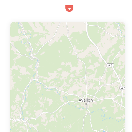
la vallée de la Loire, cette destination offre un cadre
naturel apaisant, idéal pour un séjour détente. Son
patrimoine historique et ses thermes réputés en font
une escale incontournable pour les amateurs de nature,
de culture et de bien-être. Pourquoi ch...