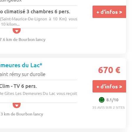
 climatisé 3 chambres 6 pers.
+ d'infos >
(Saint-Maurice-De-Lignon à 10 Km) vous
10 kilom...
57.6 km de Bourbon lancy
meures du Lac*
670 €
aint rémy sur durolle
Clim - TV 6 pers.
+ d'infos >
De Gîtes Les Demeures Du Lac vous reçoit
8.1/10
35 AVIS SUR 2 SITES
1.3 km de Bourbon lancy