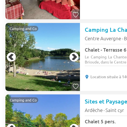
Camping La Cha
Camping and Co
Centre Auvergne
B
-
Chalet - Terrasse 6
Le Camping La Chanter
Brioude, dans le Centre
Location située à 1
Sites et Paysag
Camping and Co
Ardèche
Saint cyr
-
Chalet 5 pers.