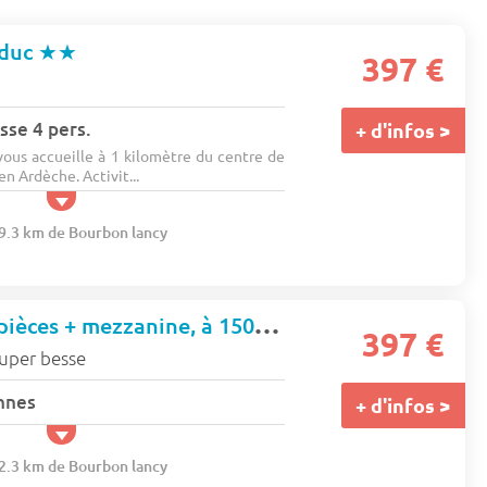
aduc
★★
397 €
sse 4 pers.
+ d'infos >
ous accueille à 1 kilomètre du centre de
n Ardèche. Activit...
89.3 km de Bourbon lancy
Appartement 2 pièces + mezzanine, à 150m des pistes - Auris en Oisans - Campanules
397 €
uper besse
nnes
+ d'infos >
42.3 km de Bourbon lancy