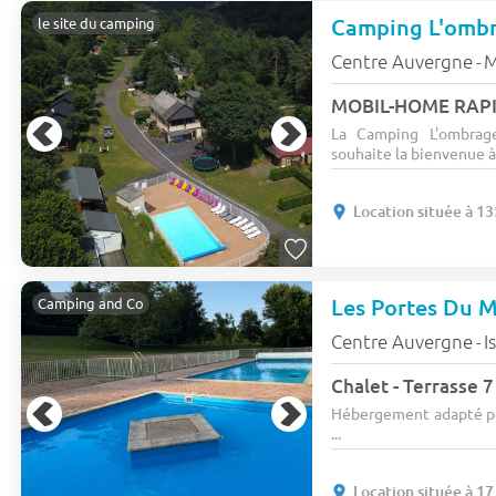
le site du camping
Centre Auvergne
M
-
La Camping L'ombrage
souhaite la bienvenue à 
Location située à 1
Les Portes Du 
Camping and Co
Centre Auvergne
I
-
Chalet - Terrasse 7
Hébergement adapté po
...
Location située à 1