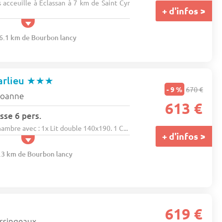
 acceuille à Eclassan à 7 km de Saint Cyr
+ d'infos >
76.1 km de Bourbon lancy
arlieu
★★★
- 9 %
670 €
oanne
613 €
sse 6 pers.
bre avec : 1x Lit double 140x190. 1 C...
+ d'infos >
9.3 km de Bourbon lancy
619 €
ssingeaux