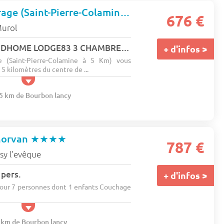
Camping L'ombrage (Saint-Pierre-Colamine à 5 km)
★★★
676 €
urol
MOBIL-HOME RAPIDHOME LODGE83 3 CHAMBRES 8 pers.
+ d'infos >
 (Saint-Pierre-Colamine à 5 Km) vous
5 kilomètres du centre de ...
35 km de Bourbon lancy
Morvan
★★★★
787 €
ssy l'evêque
 pers.
+ d'infos >
ur 7 personnes dont 1 enfants Couchage
7 km de Bourbon lancy