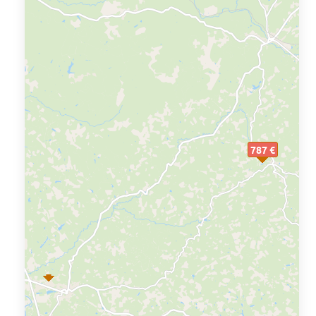
787 €