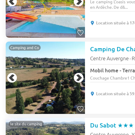
Le camping L'oasis vous
en Ardèche. De d&...
Location située à 1
Camping De Ch
Camping and Co
Centre Auvergne
R
-
Mobil home - Terra
Couchage Chambre1 Cham
Location située à 5
Du Sabot
★★★
le site du camping
Centre Auvergne
Y
-