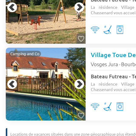
La résidence Villa
Chassenard vous accueil
Village Toue De
Camping and Co
Vosges Jura
Bourb
-
Bateau Futreau - T
La résidence Villa
Chassenard vous accueil
Locations de vacances situées dans une zone géographique plus étend