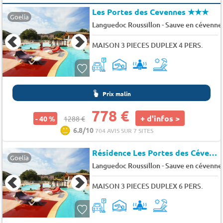
Les Portes des Cevennes
★★★
Goelia
-
Languedoc Roussillon
Sauve en cévenne
MAISON 3 PIECES DUPLEX 4 PERS.
Prix malin
778 €
+ d'infos >
- 40 %
1288 €
6.8/10
704 AVIS SUR 7 SITES
Résidence Les Portes des Cévennes (4174)
Goelia
-
Languedoc Roussillon
Sauve en cévenne
MAISON 3 PIECES DUPLEX 6 PERS.