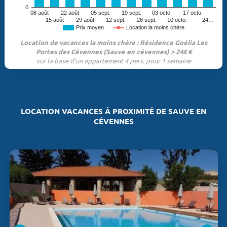
0
08 août
22 août
05 sept.
19 sept.
03 octo.
17 octo.
15 août
29 août
12 sept.
26 sept.
10 octo.
24…
Prix moyen
Location la moins chère
Location de vacances la moins chère : Résidence Goélia Les
Portes des Cévennes (Sauve en cévennes) > 246 €
sur la base d'un appartement 4 pers. pour 1 semaine
LOCATION VACANCES À PROXIMITÉ DE SAUVE EN
CÉVENNES