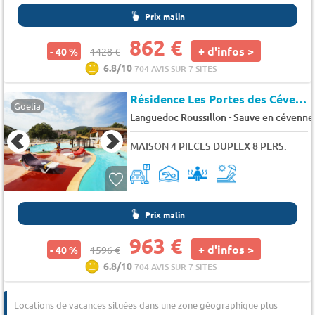
Prix malin
862 €
+ d'infos >
- 40 %
1428 €
6.8/10
704 AVIS SUR 7 SITES
Résidence Les Portes des Cévennes
Goelia
-
Languedoc Roussillon
Sauve en cévenne
MAISON 4 PIECES DUPLEX 8 PERS.
Prix malin
963 €
+ d'infos >
- 40 %
1596 €
6.8/10
704 AVIS SUR 7 SITES
Locations de vacances situées dans une zone géographique plus