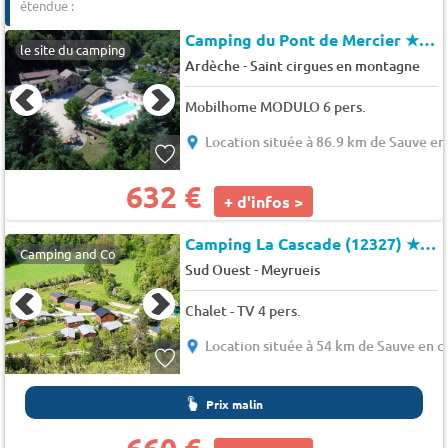
étendue :
Camping du Pont de Mercier
★★★
le site du camping
-
Ardèche
Saint cirgues en montagne
Mobilhome MODULO 6 pers.
Location située à 86.9 km de Sauve e
632 €
+ d'infos >
Camping La Cascade (12327)
★★★
Camping and Co
-
Sud Ouest
Meyrueis
Chalet - TV 4 pers.
Location située à 54 km de Sauve en 
Prix malin