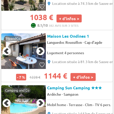
Location située à 74.3 km de Sauve e
1038 €
+ d'infos >
8.1/10
382 AVIS SUR 3 SITES
Maison Les Ondines 1
TripandCo
-
Languedoc Roussillon
Cap d'agde
Logement 4 personnes
Location située à 81.3 km de Sauve e
1144 €
+ d'infos >
- 7 %
1228 €
Camping Sun Camping
★★★
Camping and Co
-
Ardèche
Sampzon
Mobil home - Terrasse - Clim - TV 6 pers.
Location située à 64 km de Sauve en 