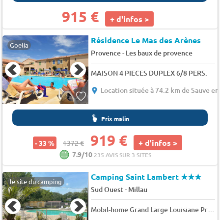
915 €
+ d'infos >
Résidence Le Mas des Arènes
Goelia
-
Provence
Les baux de provence
MAISON 4 PIECES DUPLEX 6/8 PERS.
Location située à 74.2 km de Sauve e
Prix malin
919 €
+ d'infos >
- 33 %
1372 €
7.9/10
235 AVIS SUR 3 SITES
Camping Saint Lambert
★★★
le site du camping
-
Sud Ouest
Millau
Mobil-home Grand Large Louisiane Premium 34 m² 3 chambres - terrasse couverte + TV + LV + Plancha 6 pers.