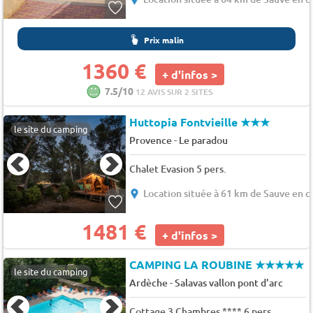
Prix malin
1360 €
+ d'infos >
7.5/10
12 AVIS SUR 2 SITES
Huttopia Fontvieille
★★★
le site du camping
-
Provence
Le paradou
Chalet Evasion 5 pers.
Location située à 61 km de Sauve en 
1481 €
+ d'infos >
CAMPING LA ROUBINE
★★★★★
le site du camping
-
Ardèche
Salavas vallon pont d'arc
Cottage 3 Chambres **** 6 pers.