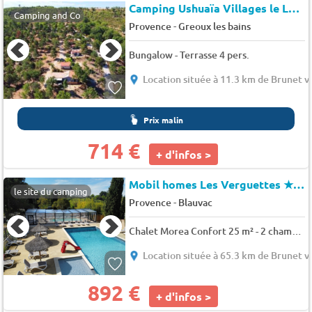
Camping Ushuaïa Villages le Lavandin
Camping and Co
-
Provence
Greoux les bains
Bungalow - Terrasse 4 pers.
Location située à 11.3 km de Brunet v
Prix malin
714 €
+ d'infos >
Mobil homes Les Verguettes
★★★★
le site du camping
-
Provence
Blauvac
Chalet Morea Confort 25 m² - 2 chambres + Climatisation + terrasse couverte 5 pers.
Location située à 65.3 km de Brunet v
892 €
+ d'infos >