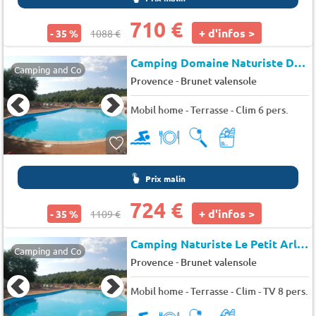
710 €
+ d'infos >
- 35 %
1088 €
Camping Domaine Naturiste Du Petit Arlane (Valensole à 1 km)
Camping and Co
-
Provence
Brunet valensole
Mobil home - Terrasse - Clim 6 pers.
Prix malin
724 €
+ d'infos >
- 35 %
1109 €
Camping Naturiste Le Petit Arlane
Camping and Co
-
Provence
Brunet valensole
Mobil home - Terrasse - Clim - TV 8 pers.