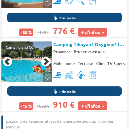
Prix malin
776 €
+ d'infos >
- 35 %
1188 €
Camping Tikayan l'Oxygène* (1353463)
Camping and Co
-
Provence
Brunet valensole
Mobil home - Terrasse - Clim - TV 6 pers.
Prix malin
910 €
+ d'infos >
- 15 %
1072 €
Locations de vacances situées dans une zone géographique plus
étendue :