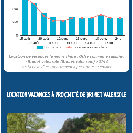
500
250
0
15 août
29 août
12 sept.
26 sept.
10 octo.
24 o…
22 août
05 sept.
19 sept.
03 octo.
17 octo.
Prix moyen
Location la moins chère
Location de vacances la moins chère : Offre commune camping
- Brunet valensole (Brunet valensole) > 274 €
sur la base d'un appartement 4 pers. pour 1 semaine
LOCATION VACANCES À PROXIMITÉ DE BRUNET VALENSOLE