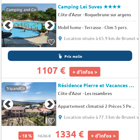
Camping Leï Suves
★★★★
Camping and Co
-
Côte d'Azur
Roquebrune sur argens
Mobil home - Terrasse - Clim 5 pers.
Location située à 65.9 km de Brunet v
Prix malin
1107 €
+ d'infos >
Résidence Pierre et Vacances Le Hameau des Issambres
TripandCo
-
Côte d'Azur
Les issambres
Appartement climatisé 2 Pièces 5 Personnes - Prestige - 5 pers. - 33m2 - TV - Animaux admis
Location située à 77.3 km de Brunet v
1334 €
+ d'infos >
- 18 %
1636 €