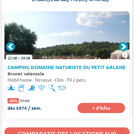
22.08 > 29.08
CAMPING DOMAINE NATURISTE DU PETIT ARLANE (VA
Brunet valensole
Mobil home - Terrasse - Clim - TV 2 pers.
916€
-35%
dès 597€ / sem.
+ d'infos
COMPARATIF DES LOCATIONS SUR