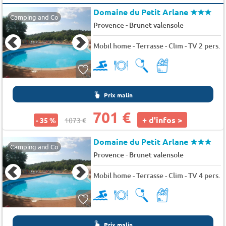
Domaine du Petit Arlane
★★★
Camping and Co
-
Provence
Brunet valensole
Mobil home - Terrasse - Clim - TV 2 pers.
Prix malin
701 €
+ d'infos >
- 35 %
1073 €
Domaine du Petit Arlane
★★★
Camping and Co
-
Provence
Brunet valensole
Mobil home - Terrasse - Clim - TV 4 pers.
Prix malin