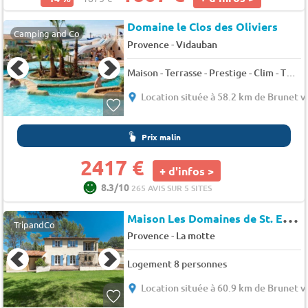
Domaine le Clos des Oliviers
Camping and Co
-
Provence
Vidauban
Maison - Terrasse - Prestige - Clim - TV 8 pers.
Location située à 58.2 km de Brunet v
Prix malin
2417 €
+ d'infos >
8.3/10
265 AVIS SUR 5 SITES
M
aison Les Domaines de St. Endréol
TripandCo
-
Provence
La motte
Logement 8 personnes
Location située à 60.9 km de Brunet v