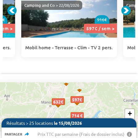
Camping and Co
> 22/08/2026
Campi
6€
916€
 sem >
597€ / sem >
 pers.
Mobil home - Terrasse - Clim - TV 2 pers.
Mobi
701 €
597€
597€
910 €
632€
632€
632€
+
714 €
−
Résultats > 25 locations
le 15/08/2026
Prix TTC par semaine (Frais de dossier inclus)
PARTAGER