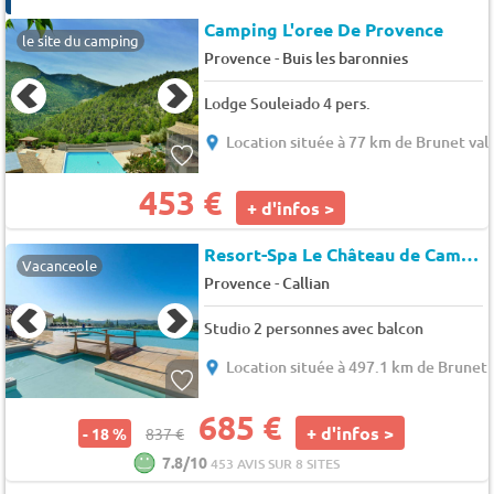
Camping L'oree De Provence
le site du camping
-
Provence
Buis les baronnies
Lodge Souleiado 4 pers.
Location située à 77 km de Brunet val
453 €
+ d'infos >
Resort-Spa Le Château de Camiole
Vacanceole
-
Provence
Callian
Studio 2 personnes avec balcon
Location située à 497.1 km de Brunet 
685 €
+ d'infos >
- 18 %
837 €
7.8/10
453 AVIS SUR 8 SITES