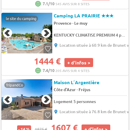
7.1/10
545 AVIS SUR 8 SITES
Camping LA PRAIRIE
★★★
le site du camping
-
Provence
Le muy
KENTUCKY CLIMATISE PREMIUM 4 pers.
Location située à 60.9 km de Brunet v
1444 €
+ d'infos >
7.4/10
205 AVIS SUR 4 SITES
Maison L´Argentière
TripandCo
-
Côte d'Azur
Fréjus
Logement 5 personnes
Location située à 76.8 km de Brunet v
1607 €
+ d'infos >
- 14 %
1875 €