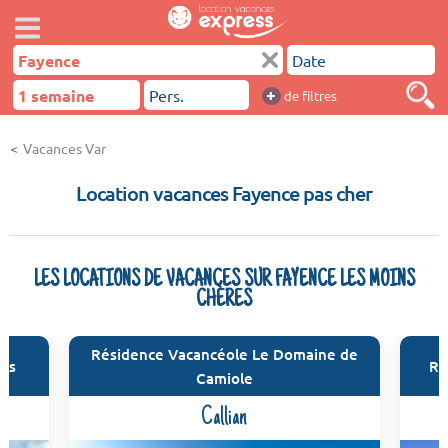
+
de filtres
Vacances Var
Location vacances Fayence pas cher
LES LOCATIONS DE VACANCES SUR FAYENCE LES MOINS
CHÈRES
Résidence Vacancéole Le Domaine de
ens
Ré
Camiole
Callian