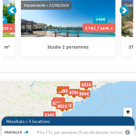
Vacanceole
> 22/08/2026
Goeli
7€
248€
 sem >
214€ / sem >
35 m²
Studio 2 personnes
STU
353€
353€
214€
214€
209€
209€
479€
479€
504€
504€
504€
511€
511€
528€
528€
452€
452€
402€
402€
+
534€
534€
−
Résultats > 5 locations
Prix TTC par semaine (Frais de dossier inclus)
PARTAGER