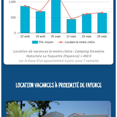
1,000
500
0
22 août
29 août
05 sept.
12 sept.
19 sept.
26 sept.
Prix moyen
Location la moins chère
Location de vacances la moins chère : Camping Domaine
Naturiste La Tuquette (Fayence) > 450 €
sur la base d'un appartement 4 pers. pour 1 semaine
LOCATION VACANCES À PROXIMITÉ DE FAYENCE