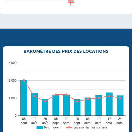
BAROMÈTRE DES PRIX DES LOCATIONS
3,000
2,000
1,000
0
08
22
29
05
19
26
03
10
17
24
août
août
août
sept.
sept.
sept.
octo.
octo.
octo.
octo.
Prix moyen
Location la moins chère