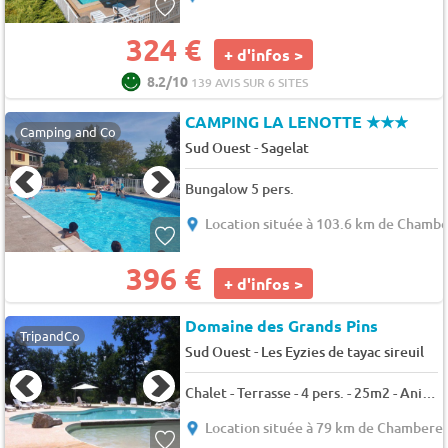
324 €
+ d'infos >
8.2/10
139 AVIS SUR 6 SITES
CAMPING LA LENOTTE
★★★
Camping and Co
-
Sud Ouest
Sagelat
Bungalow 5 pers.
Location située à 103.6 km de Chambe
396 €
+ d'infos >
Domaine des Grands Pins
TripandCo
-
Sud Ouest
Les Eyzies de tayac sireuil
Chalet - Terrasse - 4 pers. - 25m2 - Animaux admis
Location située à 79 km de Chamberet