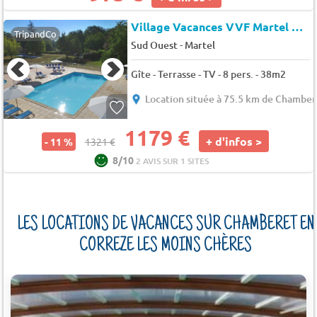
Village Vacances VVF Martel Gluges
TripandCo
-
Sud Ouest
Martel
Gîte - Terrasse - TV - 8 pers. - 38m2
Location située à 75.5 km de Chamber
1179 €
+ d'infos >
- 11 %
1321 €
8/10
2 AVIS SUR 1 SITES
LES LOCATIONS DE VACANCES SUR CHAMBERET EN
CORREZE LES MOINS CHÈRES