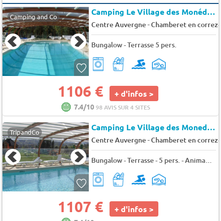
Camping Le Village des Monédières
Camping and Co
-
Centre Auvergne
Chamberet en correz
Bungalow - Terrasse 5 pers.
1106 €
+ d'infos >
7.4/10
98 AVIS SUR 4 SITES
Camping Le Village des Monedières
TripandCo
-
Centre Auvergne
Chamberet en correz
Bungalow - Terrasse - 5 pers. - Animaux admis
1107 €
+ d'infos >