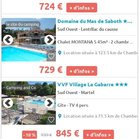
724 €
+ d'infos >
Domaine du Mas de Saboth
★★★★
le site du camping
-
Sud Ouest
Lentillac du causse
Chalet MONTANA S 45m² - 2 chambres 5 pers.
Location située à 123.5 km de Chambe
729 €
+ d'infos >
VVF Village La Gabarre
★★★
Camping and Co
-
Sud Ouest
Martel
Gîte - TV 4 pers.
Location située à 75.5 km de Chamber
845 €
+ d'infos >
- 10 %
939 €