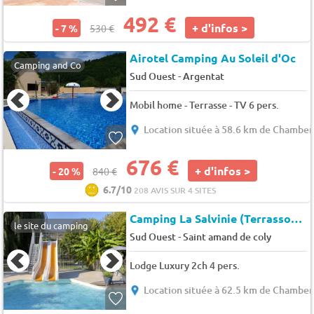
492 €
+ d'infos >
- 7 %
530 €
Airotel Camping Au Soleil d'Oc
Camping and Co
-
Sud Ouest
Argentat
Mobil home - Terrasse - TV 6 pers.
Location située à 58.6 km de Chamber
676 €
+ d'infos >
- 20 %
840 €
6.7/10
208 AVIS SUR 4 SITES
Camping La Salvinie (Terrasson-Lavilledieu à 4 km)
le site du camping
-
Sud Ouest
Saint amand de coly
Lodge Luxury 2ch 4 pers.
Location située à 62.5 km de Chamber