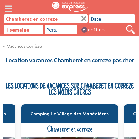
+
de filtres
Vacances Corrèze
Location vacances Chamberet en correze pas cher
LES LOCATIONS DE VACANCES SUR CHAMBERET EN CORREZE
LES MOINS CHÈRES
res
Camping Le Village des Monédières
Ca
Chamberet en correze