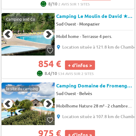
8/10
2 AVIS SUR 1 SITES
Camping Le Moulin de David
★★★★
Camping and Co
-
Sud Ouest
Monpazier
Mobil home - Terrasse 4 pers.
Location située à 121.8 km de Chambe
854 €
+ d'infos >
8.4/10
534 AVIS SUR 2 SITES
Camping Domaine de Fromengal
le site du camping
-
Sud Ouest
Belvès
Mobilhome Nature 28 m² - 2 chambres - Terrasse semi-couverte 5 pers.
Location située à 107.8 km de Chambe
975 €
+ d'infos >