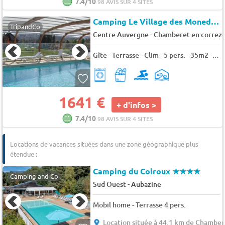
7.4/10
98 AVIS SUR 4 SITES
Camping Le Village des Monedières
TripandCo
-
Centre Auvergne
Chamberet en correz
Gîte - Terrasse - Clim - 5 pers. - 35m2 - Animaux admis
1641 €
+ d'infos >
7.4/10
98 AVIS SUR 4 SITES
Locations de vacances situées dans une zone géographique plus
étendue :
Camping du Coiroux
★★★★
Camping and Co
-
Sud Ouest
Aubazine
Mobil home - Terrasse 4 pers.
Location située à 44.1 km de Chamber