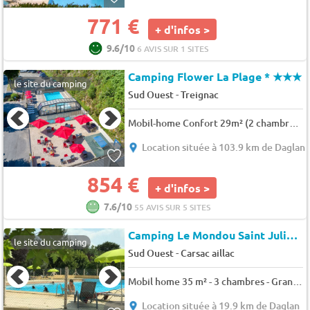
771 €
+ d'infos >
9.6/10
6 AVIS SUR 1 SITES
Camping Flower La Plage *
★★★
le site du camping
-
Sud Ouest
Treignac
Mobil-home Confort 29m² (2 chambres) + TV + terrasse semi-couverte 18m² 4 pers.
Location située à 103.9 km de Daglan
854 €
+ d'infos >
7.6/10
55 AVIS SUR 5 SITES
Camping Le Mondou Saint Julien de Lampon
le site du camping
-
Sud Ouest
Carsac aillac
Mobil home 35 m² - 3 chambres - Grand Confort - TV - Climatisation 6 pers.
Location située à 19.9 km de Daglan