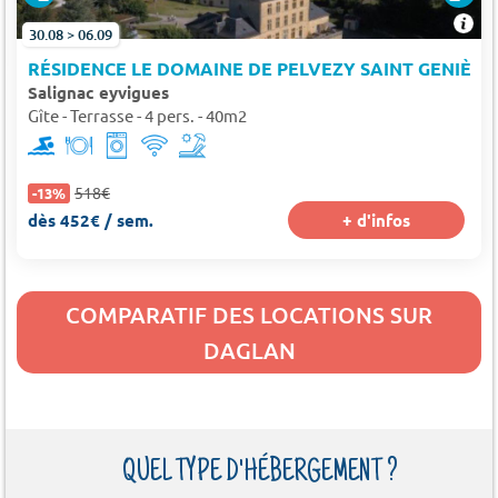
30.08 > 06.09
RÉSIDENCE LE DOMAINE DE PELVEZY SAINT GENIÈS
Salignac eyvigues
Gîte - Terrasse - 4 pers. - 40m2
518€
-13%
dès 452€ / sem.
+ d'infos
COMPARATIF DES LOCATIONS SUR
DAGLAN
QUEL TYPE D'HÉBERGEMENT ?