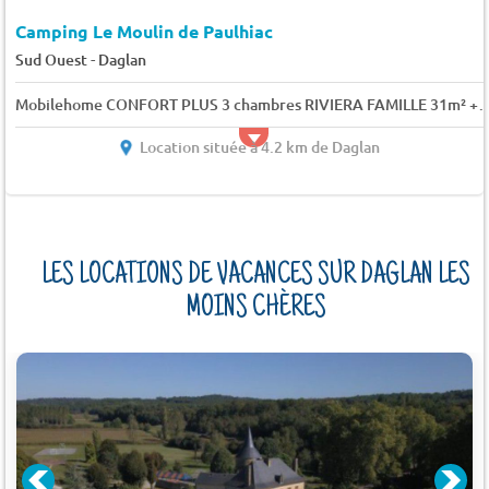
Camping Le Moulin de Paulhiac
-
Sud Ouest
Daglan
Mobilehome CONFORT PLUS 3 chambres RIVIERA FAMILLE 
Location située à 4.2 km de Daglan
LES LOCATIONS DE VACANCES SUR DAGLAN LES
MOINS CHÈRES