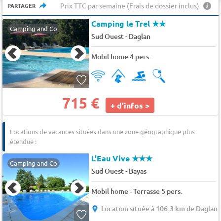
Prix TTC par semaine (Frais de dossier inclus)
PARTAGER
Camping le Trel
★★
Camping and Co
-
Sud Ouest
Daglan
Mobil home 4 pers.
715 €
+ d'infos >
Locations de vacances situées dans une zone géographique plus
étendue :
L'Eau Vive
★★★
Camping and Co
-
Sud Ouest
Bayas
Mobil home - Terrasse 5 pers.
Location située à 106.3 km de Daglan