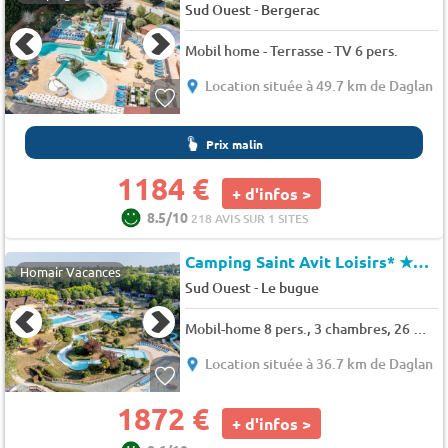
-
Sud Ouest
Bergerac
Mobil home - Terrasse - TV 6 pers.
Location située à 49.7 km de Daglan
Prix malin
1184 €
+ d'infos >
8.5/10
218 AVIS SUR 1 SITES
Camping Saint Avit Loisirs*
★★★★★
Homair Vacances
-
Sud Ouest
Le bugue
Mobil-home 8 pers., 3 chambres, 26 m² - 36 m²
Location située à 36.7 km de Daglan
1872 €
+ d'infos >