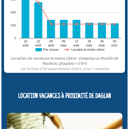
400
200
0
15
22
29
05
12
19
26
03
août
août
août
sept.
sept.
sept.
sept.
octo.
Prix moyen
Location la moins chère
Location de vacances la moins chère : Camping Le Moulin de
Paulhiac (Daglan) > 219 €
sur la base d'un appartement 4 pers. pour 1 semaine
LOCATION VACANCES À PROXIMITÉ DE DAGLAN