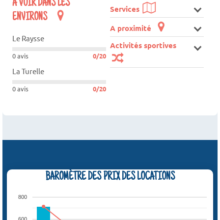
A VOIR DANS LES
Services
ENVIRONS
A proximité
Le Raysse
Activités sportives
0 avis
0/20
La Turelle
0 avis
0/20
BAROMÈTRE DES PRIX DES LOCATIONS
800
600