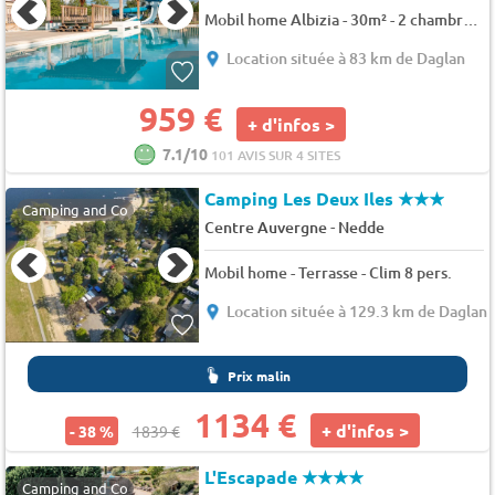
Mobil home Albizia - 30m² - 2 chambres 5 pers.
Location située à 83 km de Daglan
959 €
+ d'infos >
7.1/10
101 AVIS SUR 4 SITES
Camping Les Deux Iles
★★★
Camping and Co
-
Centre Auvergne
Nedde
Mobil home - Terrasse - Clim 8 pers.
Location située à 129.3 km de Daglan
Prix malin
1134 €
+ d'infos >
- 38 %
1839 €
L'Escapade
★★★★
Camping and Co