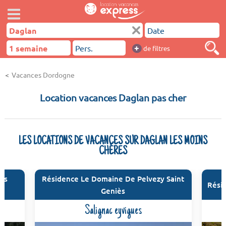
+
de filtres
Vacances Dordogne
Location vacances Daglan pas cher
LES LOCATIONS DE VACANCES SUR DAGLAN LES MOINS
CHÈRES
ns
Résidence Le Domaine De Pelvezy Saint
Rési
Geniès
Salignac eyvigues