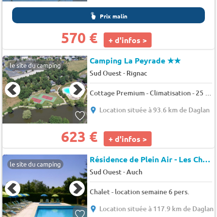
Prix malin
570 €
+ d'infos >
Camping La Peyrade
★★
le site du camping
-
Sud Ouest
Rignac
Cottage Premium - Climatisation - 25 m2 + terrasse couverte 8 m2 - 5 pers.
Location située à 93.6 km de Daglan
623 €
+ d'infos >
Résidence de Plein Air - Les Chalets des Mousquetaires *
le site du camping
-
Sud Ouest
Auch
Chalet - location semaine 6 pers.
Location située à 117.9 km de Daglan