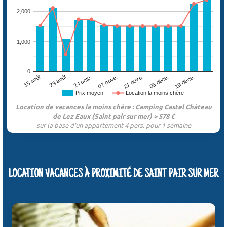
2,000
1,000
0
07 nove.
05 déce.
15 août
24 octo.
21 nove.
19 déce.
29 août
Prix moyen
Location la moins chère
Location de vacances la moins chère : Camping Castel Château
de Lez Eaux (Saint pair sur mer) > 578 €
sur la base d'un appartement 4 pers. pour 1 semaine
LOCATION VACANCES À PROXIMITÉ DE SAINT PAIR SUR MER