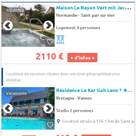
M
aison Le Rayon Vert mit Jacuzzi
TripandCo
-
Normandie
Saint pair sur mer
Logement 4 personnes
2110 €
+ d'infos >
Locations de vacances situées dans une zone géographique plus
étendue :
Résidence Le Ker Goh Lenn *
★★★
Vacanceole
-
Bretagne
Vannes
Studio 2 personnes
Location située à 156.1 km de Saint pa