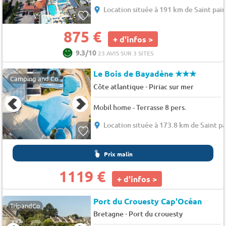
Location située à 191 km de Saint pair
875 €
+ d'infos >
9.3/10
23 AVIS SUR 3 SITES
Le Bois de Bayadène
★★★
Camping and Co
-
Côte atlantique
Piriac sur mer
Mobil home - Terrasse 8 pers.
Location située à 173.8 km de Saint pa
Prix malin
1119 €
+ d'infos >
Port du Crouesty Cap'Océan
TripandCo
-
Bretagne
Port du crouesty