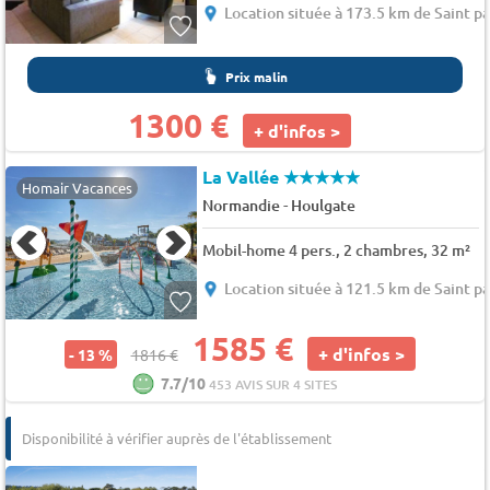
Location située à 173.5 km de Saint pa
Prix malin
1300 €
+ d'infos >
La Vallée
★★★★★
Homair Vacances
-
Normandie
Houlgate
Mobil-home 4 pers., 2 chambres, 32 m²
Location située à 121.5 km de Saint pa
1585 €
+ d'infos >
- 13 %
1816 €
7.7/10
453 AVIS SUR 4 SITES
Disponibilité à vérifier auprès de l'établissement