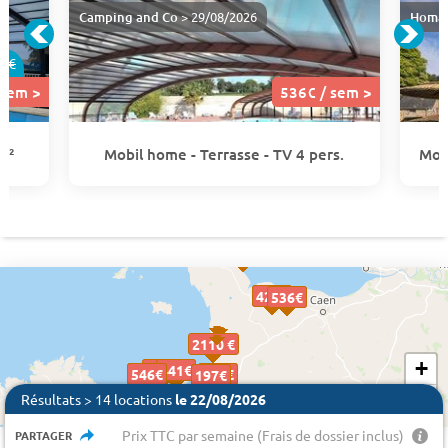
Camping and Co
> 29/08/2026
Homai
8€
 sem >
536€ / sem >
m²
Mobil home - Terrasse - TV 4 pers.
Mob
458€
458€
421€
421€
536€
536€
2110 €
+
527€
527€
441€
441€
546€
546€
318€
318€
197€
197€
197€
−
Résultats > 14 locations
le 22/08/2026
550€
550€
451€
451€
Prix TTC par semaine (Frais de dossier inclus)
PARTAGER