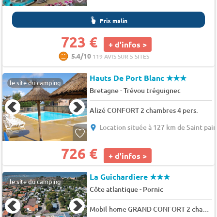
Prix malin
723 €
+ d'infos >
5.4/10
119 AVIS SUR 5 SITES
Hauts De Port Blanc
★★★
le site du camping
-
Bretagne
Trévou tréguignec
Alizé CONFORT 2 chambres 4 pers.
Location située à 127 km de Saint pair
726 €
+ d'infos >
La Guichardiere
★★★
le site du camping
-
Côte atlantique
Pornic
Mobil-home GRAND CONFORT 2 chambres 29 m² terrasse couverte + Lave-vaisselle 6 pers.