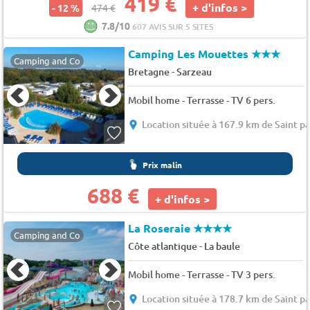
419 €
+ d'infos >
- 12 %
474 €
7.8/10
607 AVIS SUR 5 SITES
Camping Les Mouettes
★★★
Camping and Co
-
Bretagne
Sarzeau
Mobil home - Terrasse - TV 6 pers.
Location située à 167.9 km de Saint pa
Prix malin
688 €
+ d'infos >
La Roseraie
★★★★
Camping and Co
-
Côte atlantique
La baule
Mobil home - Terrasse - TV 3 pers.
Location située à 178.7 km de Saint pa