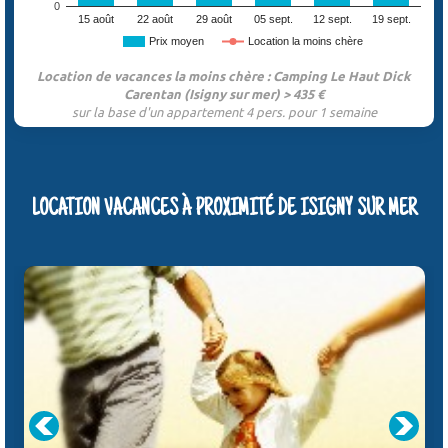
0
15 août
22 août
29 août
05 sept.
12 sept.
19 sept.
Prix moyen
Location la moins chère
Location de vacances la moins chère : Camping Le Haut Dick
Carentan (Isigny sur mer) > 435 €
sur la base d'un appartement 4 pers. pour 1 semaine
LOCATION VACANCES À PROXIMITÉ DE ISIGNY SUR MER