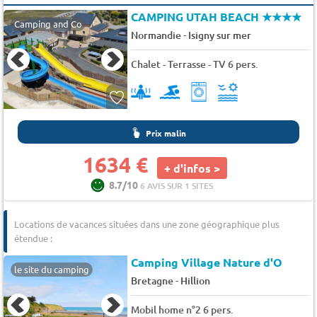
CAMPING UTAH BEACH
★★★★
Camping and Co
-
Normandie
Isigny sur mer
Chalet - Terrasse - TV 6 pers.
Prix malin
1634 €
+ d'infos >
8.7/10
6 AVIS SUR 1 SITES
Locations de vacances situées dans une zone géographique plus
étendue :
Camping Village Nature d'O
le site du camping
-
Bretagne
Hillion
Mobil home n°2 6 pers.