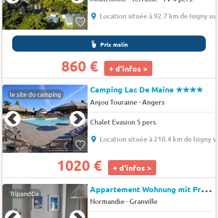
Location située à 92.7 km de Isigny su
Prix malin
860 €
+ d'infos >
Camping Lac De Maine
★★★★
le site du camping
-
Anjou Touraine
Angers
Chalet Evasion 5 pers.
Location située à 210.4 km de Isigny s
1020 €
+ d'infos >
A
ppartement Wohnung mit Privatparkplatz
TripandCo
-
Normandie
Granville