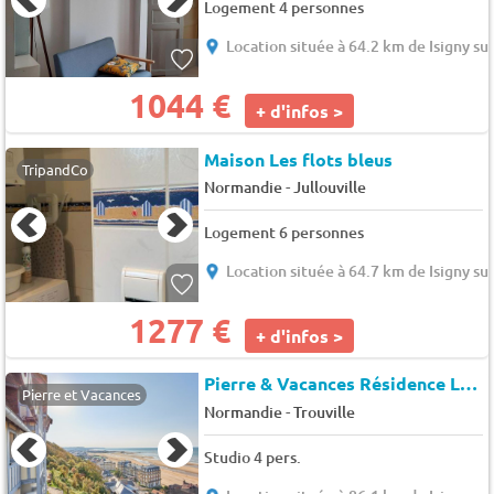
Logement 4 personnes
Location située à 64.2 km de Isigny su
1044 €
+ d'infos >
Maison Les flots bleus
TripandCo
-
Normandie
Jullouville
Logement 6 personnes
Location située à 64.7 km de Isigny su
1277 €
+ d'infos >
Pierre & Vacances Résidence Les Tamaris
Pierre et Vacances
-
Normandie
Trouville
Studio 4 pers.