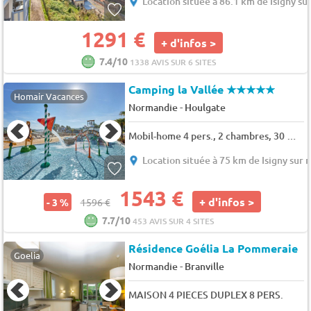
Location située à 86.1 km de Isigny su
1291 €
+ d'infos >
7.4/10
1338 AVIS SUR 6 SITES
Camping la Vallée
★★★★★
Homair Vacances
-
Normandie
Houlgate
Mobil-home 4 pers., 2 chambres, 30 m² - 35 m²
Location située à 75 km de Isigny sur 
1543 €
+ d'infos >
- 3 %
1596 €
7.7/10
453 AVIS SUR 4 SITES
Résidence Goélia La Pommeraie
Goelia
-
Normandie
Branville
MAISON 4 PIECES DUPLEX 8 PERS.