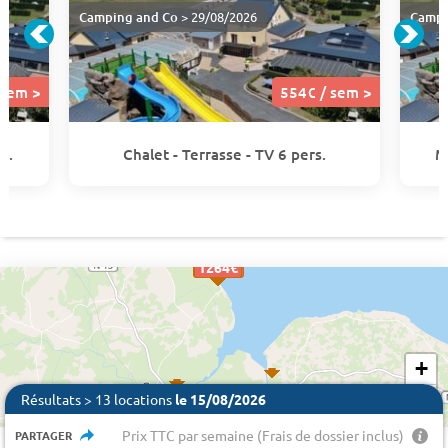
Camping and Co
> 29/08/2026
Campi
 sem >
554€ / sem >
s.
Chalet - Terrasse - TV 6 pers.
M
1634 €
1264€
1264€
1264€
554€
554€
+
−
Résultats > 13 locations
le 15/08/2026
Prix TTC par semaine (Frais de dossier inclus)
PARTAGER