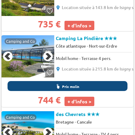
Location située à 143.8 km de Isigny s
735 €
+ d'infos >
Camping La Pindière
★★★
Camping and Co
-
Côte atlantique
Nort-sur-Erdre
Mobil home - Terrasse 4 pers.
Location située à 215.8 km de Isigny s
Prix malin
744 €
+ d'infos >
des Chevrets
★★★
Camping and Co
-
Bretagne
Cancale
Mobil home - Terrasse - TV 4 pers.