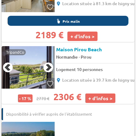
Location située à 81.3 km de Isigny su
Prix malin
2189 €
+ d'infos >
Maison Pirou Beach
TripandCo
-
Normandie
Pirou
Logement 10 personnes
Location située à 39.7 km de Isigny su
2306 €
+ d'infos >
- 17 %
2770 €
Disponibilité à vérifier auprès de l'établissement