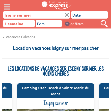
+
de filtres
Vacances Calvados
Location vacances Isigny sur mer pas cher
LES LOCATIONS DE VACANCES SUR ISIGNY SUR MER LES
MOINS CHÈRES
e du
Camping Utah Beach à Sainte Marie du
Cam
Mont
Isigny sur mer