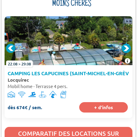
MOINS CHÈRES
À 6 KM)
22.08 > 29.08
CAMPING LES CAPUCINES (SAINT-MICHEL-EN-GRÈVE À
Locquirec
Mobil home - Terrasse 4 pers.
dès 674€ / sem.
+ d'infos
COMPARATIF DES LOCATIONS SUR