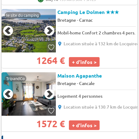
Camping Le Dolmen
★★★
le site du camping
-
Bretagne
Carnac
Mobil-home Confort 2 chambres 4 pers.
Location située à 132 km de Locquire
1264 €
+ d'infos >
Maison Agapanthe
TripandCo
-
Bretagne
Cancale
Logement 4 personnes
Location située à 130.7 km de Locquir
1572 €
+ d'infos >