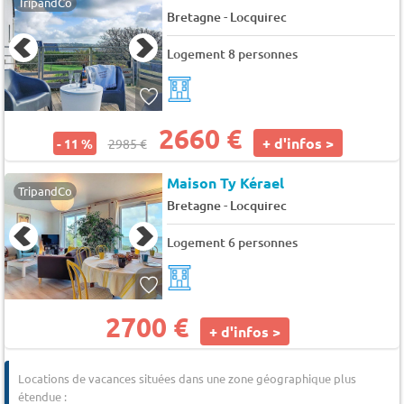
TripandCo
-
Bretagne
Locquirec
Logement 8 personnes
2660 €
+ d'infos >
- 11 %
2985 €
Maison Ty Kérael
TripandCo
-
Bretagne
Locquirec
Logement 6 personnes
2700 €
+ d'infos >
Locations de vacances situées dans une zone géographique plus
étendue :