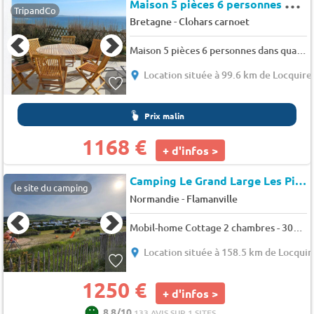
M
aison 5 pièces 6 personnes dans quartier calme à 10 minutes des plages
TripandCo
-
Bretagne
Clohars carnoet
Maison 5 pièces 6 personnes dans quartier calme à 10 minutes des plages
Location située à 99.6 km de Locquire
Prix malin
1168 €
+ d'infos >
Camping Le Grand Large Les Pieux
le site du camping
-
Normandie
Flamanville
Mobil-home Cottage 2 chambres - 30m² 4 pers.
Location située à 158.5 km de Locquir
1250 €
+ d'infos >
8.8/10
133 AVIS SUR 1 SITES