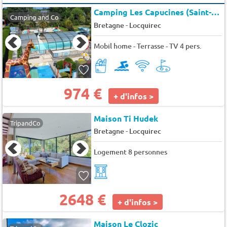
Camping Les Capucines (Saint-Michel-en-Grève à 6 km)
Camping and Co
-
Bretagne
Locquirec
Mobil home - Terrasse - TV 4 pers.
974 €
+ d'infos >
Maison Ti Hudek
TripandCo
-
Bretagne
Locquirec
Logement 8 personnes
2648 €
+ d'infos >
Maison Le Clozic