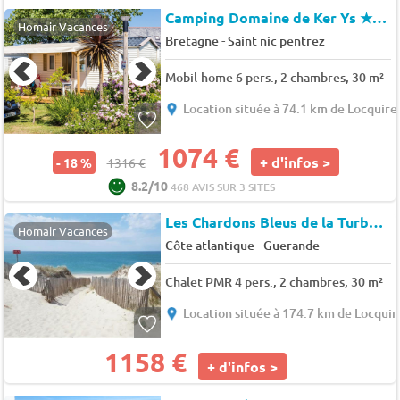
Camping Domaine de Ker Ys
★★★★
Homair Vacances
-
Bretagne
Saint nic pentrez
Mobil-home 6 pers., 2 chambres, 30 m²
Location située à 74.1 km de Locquire
1074 €
+ d'infos >
- 18 %
1316 €
8.2/10
468 AVIS SUR 3 SITES
Les Chardons Bleus de la Turballe
Homair Vacances
-
Côte atlantique
Guerande
Chalet PMR 4 pers., 2 chambres, 30 m²
Location située à 174.7 km de Locquir
1158 €
+ d'infos >