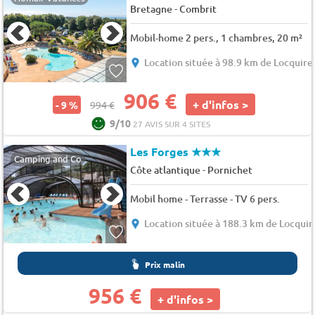
-
Bretagne
Combrit
Mobil-home 2 pers., 1 chambres, 20 m²
Location située à 98.9 km de Locquire
906 €
+ d'infos >
- 9 %
994 €
9/10
27 AVIS SUR 4 SITES
Les Forges
★★★
Camping and Co
-
Côte atlantique
Pornichet
Mobil home - Terrasse - TV 6 pers.
Location située à 188.3 km de Locquir
Prix malin
956 €
+ d'infos >