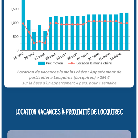
1,500
1,000
500
0
29 août
07 nove.
26 sept.
05 déce.
15 août
24 octo.
12 sept.
21 nove.
10 octo.
19 déce.
Prix moyen
Location la moins chère
Location de vacances la moins chère : Appartement de
particulier à Locquirec (Locquirec) > 254 €
sur la base d'un appartement 4 pers. pour 1 semaine
LOCATION VACANCES À PROXIMITÉ DE LOCQUIREC