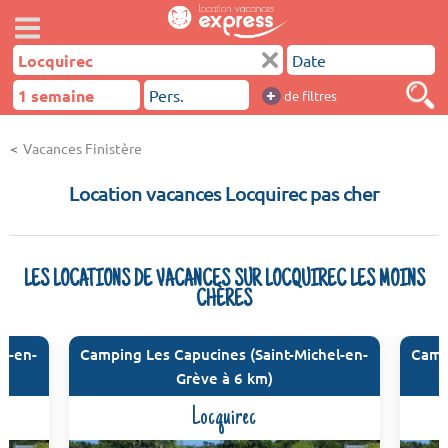
+
de filtres
Vacances Finistère
Location vacances Locquirec pas cher
LES LOCATIONS DE VACANCES SUR LOCQUIREC LES MOINS
CHÈRES
el-en-
Camping Les Capucines (Saint-Michel-en-
Camp
Grève à 6 km)
Locquirec