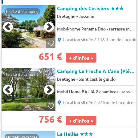
Camping des Cerisiers
★★★
le site du camping
-
Bretagne
Josselin
Mobil-home Panama Duo - terrasse intégrée 6 pers.
Location située à 118.1 km de Locquir
651 €
+ d'infos >
Camping Le Freche A L'ane (Pléboulle à 5 km)
le site du camping
-
Bretagne
Saint cast le guildo
Mobil Home BAHIA 2 chambres - sans animaux (samedi) 4 pers.
Location située à 97 km de Locquirec
756 €
+ d'infos >
Le Hellès
★★★
Homair Vacances