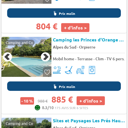
Prix malin
804 €
+ d'infos >
Camping les Princes d'Orange
★★
Camping and Co
-
Alpes du Sud
Orpierre
Mobil home - Terrasse - Clim - TV 6 pers.
Prix malin
885 €
+ d'infos >
- 10 %
988 €
8.3/10
175 AVIS SUR 6 SITES
Sites et Paysages Les Prés Hauts
Camping and Co
-
Alpes du Sud
Orpierre