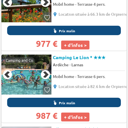
Mobil home - Terrasse 4 pers.
Location située à 66.3 km de Orpierre
Prix malin
977 €
+ d'infos >
Camping Le Lion *
★★★
Camping and Co
-
Ardèche
Larnas
Mobil home - Terrasse 6 pers.
Location située à 82.6 km de Orpierre
Prix malin
987 €
+ d'infos >