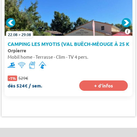
22.08 > 29.08
CAMPING LES MYOTIS (VAL BUËCH-MÉOUGE À 25 KM)
Orpierre
Mobil home - Terrasse - Clim - TV 4 pers.
529€
-1%
dès 524€ / sem.
+ d'infos