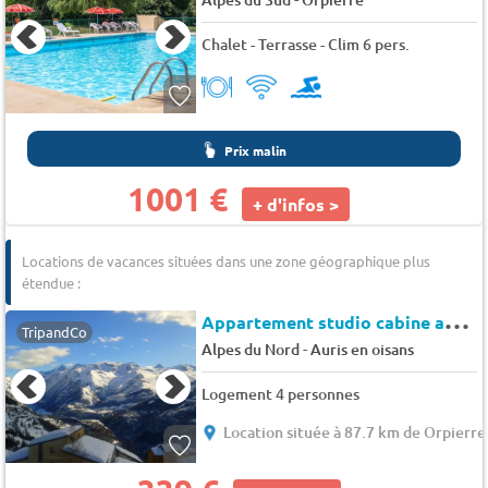
Chalet - Terrasse - Clim 6 pers.
Prix malin
1001 €
+ d'infos >
Locations de vacances situées dans une zone géographique plus
étendue :
A
ppartement studio cabine au pied des pistes - Auris en Oisans - Nigritelles a
TripandCo
-
Alpes du Nord
Auris en oisans
Logement 4 personnes
Location située à 87.7 km de Orpierre