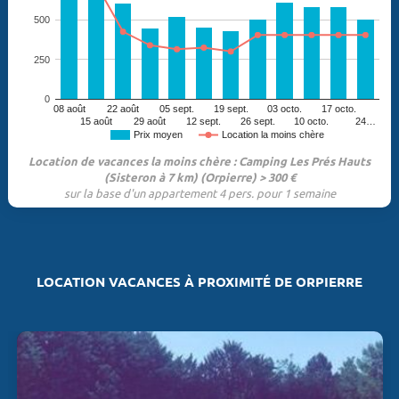
500
250
0
08 août
22 août
05 sept.
19 sept.
03 octo.
17 octo.
15 août
29 août
12 sept.
26 sept.
10 octo.
24…
Prix moyen
Location la moins chère
Location de vacances la moins chère : Camping Les Prés Hauts
(Sisteron à 7 km) (Orpierre) > 300 €
sur la base d'un appartement 4 pers. pour 1 semaine
LOCATION VACANCES À PROXIMITÉ DE ORPIERRE