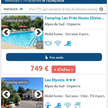
Résultats > 14 locations
le 15/08/2026
Prix TTC par semaine (Frais de dossier inclus)
PARTAGER
Camping Les Prés Hauts (Sisteron à 7 km)
Camping and Co
-
Alpes du Sud
Orpierre
Mobil home - Terrasse 4 pers.
Prix malin
749 €
+ d'infos >
Les Myotis
★★★
Camping and Co
-
Alpes du Sud
Orpierre
Mobil home - Terrasse - Clim - TV 4 pers.