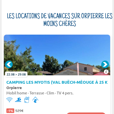
LES LOCATIONS DE VACANCES SUR ORPIERRE LES
MOINS CHÈRES
22.08 > 29.08
CAMPING LES MYOTIS (VAL BUËCH-MÉOUGE À 25 KM)
Orpierre
Mobil home - Terrasse - Clim - TV 4 pers.
529€
-1%