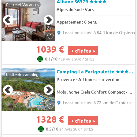
Albane 56379
★★★★
Pierre et Vacances
-
Alpes du Sud
Vars
Appartement 6 pers.
Location située à 84.1 km de Orpierre
1039 €
+ d'infos >
8.1/10
489 AVIS SUR 7 SITES
Camping La Farigoulette
★★★★★
le site du camping
-
Provence
Artignosc sur verdon
Mobil home Ciela Confort Compact - 2 chambres 4 pers.
Location située à 72 km de Orpierre
1328 €
+ d'infos >
8.5/10
24 AVIS SUR 1 SITES