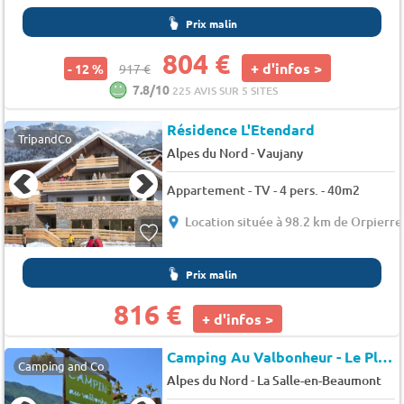
Prix malin
804 €
+ d'infos >
- 12 %
917 €
7.8/10
225 AVIS SUR 5 SITES
Résidence L'Etendard
TripandCo
-
Alpes du Nord
Vaujany
Appartement - TV - 4 pers. - 40m2
Location située à 98.2 km de Orpierre
Prix malin
816 €
+ d'infos >
Camping Au Valbonheur - Le Plan d'eau (Valbonnais à 8km)
Camping and Co
-
Alpes du Nord
La Salle-en-Beaumont