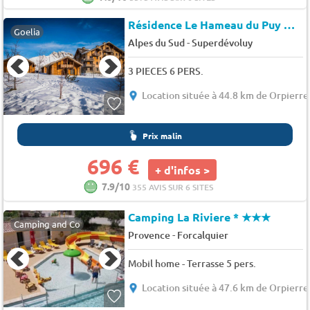
Résidence Le Hameau du Puy
★★
Goelia
-
Alpes du Sud
Superdévoluy
3 PIECES 6 PERS.
Location située à 44.8 km de Orpierre
Prix malin
696 €
+ d'infos >
7.9/10
355 AVIS SUR 6 SITES
Camping La Riviere *
★★★
Camping and Co
-
Provence
Forcalquier
Mobil home - Terrasse 5 pers.
Location située à 47.6 km de Orpierre