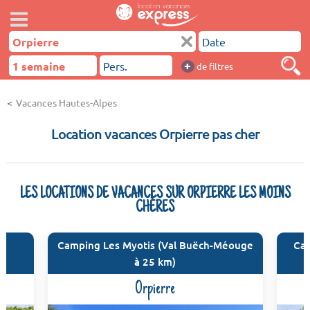
+
de filtres
Vacances Hautes-Alpes
Location vacances Orpierre pas cher
LES LOCATIONS DE VACANCES SUR ORPIERRE LES MOINS
CHÈRES
Camping Les Myotis (Val Buëch-Méouge
Cam
e
à 25 km)
Orpierre