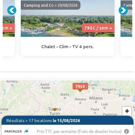
Camping and Co
> 29/08/2026
Campi
 sem >
795€ / sem >
Chalet - Clim - TV 4 pers.
1823 €
795€
795€
795€
795€
795€
+
−
Résultats > 17 locations
le 15/08/2026
Prix TTC par semaine (Frais de dossier inclus)
PARTAGER