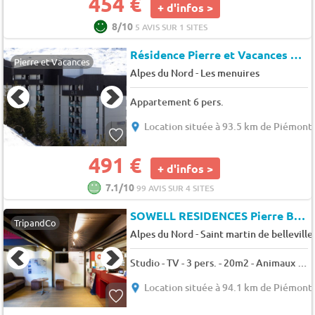
454 €
+ d'infos >
8/10
5 AVIS SUR 1 SITES
Résidence Pierre et Vacances Les Combes
Pierre et Vacances
-
Alpes du Nord
Les menuires
Appartement 6 pers.
Location située à 93.5 km de Piémont
491 €
+ d'infos >
7.1/10
99 AVIS SUR 4 SITES
SOWELL RESIDENCES Pierre Blanche
TripandCo
-
Alpes du Nord
Saint martin de belleville
Studio - TV - 3 pers. - 20m2 - Animaux admis
Location située à 94.1 km de Piémont