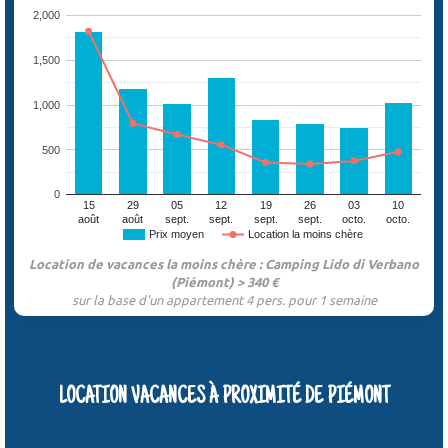
2,000
1,500
1,000
500
0
15
29
05
12
19
26
03
10
août
août
sept.
sept.
sept.
sept.
octo.
octo.
Prix moyen
Location la moins chère
Location de vacances la moins chère : Camping Lido di Verbano
(Piémont) > 340 €
sur la base d'un appartement 4 pers. pour 1 semaine
LOCATION VACANCES À PROXIMITÉ DE PIÉMONT