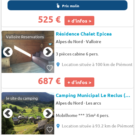
Prix malin
525 €
+ d'infos >
Résidence Chalet Epicea
Valloire Reservations
-
Alpes du Nord
Valloire
3 pièces cabine 6 pers.
Location située à 100 km de Piémont
687 €
+ d'infos >
Camping Municipal Le Reclus (Séez à 2 km)
le site du camping
-
Alpes du Nord
Les arcs
Mobilhome *** 35m² 4 pers.
Location située à 93.2 km de Piémont