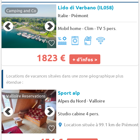
Lido di Verbano (IL058)
Camping and Co
-
Italie
Piémont
Mobil home - Clim - TV 5 pers.
1823 €
+ d'infos >
Locations de vacances situées dans une zone géographique plus
étendue :
Sport alp
Valloire Reservations
-
Alpes du Nord
Valloire
Studio cabine 4 pers.
Location située à 99.1 km de Piémont