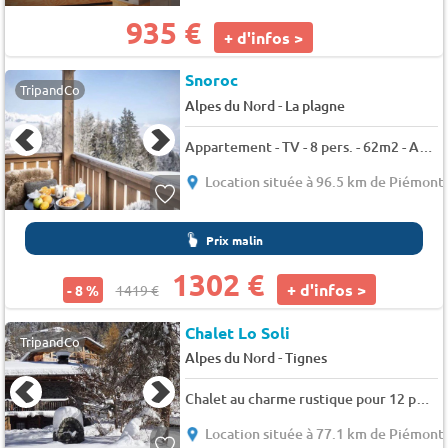
935 €
+ d'infos >
Snoroc
TripandCo
-
Alpes du Nord
La plagne
Appartement - TV - 8 pers. - 62m2 - Animaux admis
Location située à 96.5 km de Piémont
Prix malin
1302 €
+ d'infos >
- 8 %
1419 €
Chalet Lo Soli
TripandCo
-
Alpes du Nord
Tignes
Chalet au charme rustique pour 12 personnes - 12 pers. - 130m2 - TV
Location située à 77.1 km de Piémont