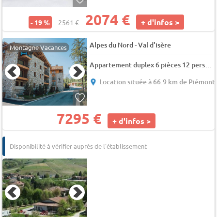
2074 €
+ d'infos >
- 19 %
2561 €
-
Alpes du Nord
Val d'isère
Montagne Vacances
Appartement duplex 6 pièces 12 personnes (B41)
Location située à 66.9 km de Piémont
7295 €
+ d'infos >
Disponibilité à vérifier auprès de l'établissement