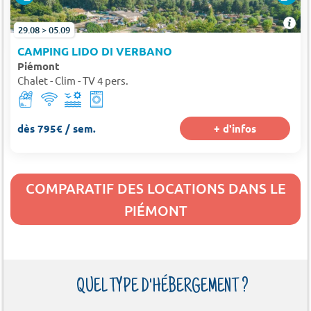
29.08 > 05.09
CAMPING LIDO DI VERBANO
Piémont
Chalet - Clim - TV 4 pers.
dès 795€ / sem.
+ d'infos
COMPARATIF DES LOCATIONS DANS LE
PIÉMONT
QUEL TYPE D'HÉBERGEMENT ?