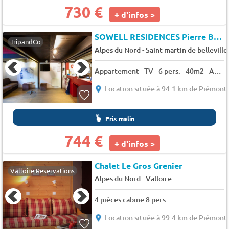
730 €
+ d'infos >
SOWELL RESIDENCES Pierre Blanche
TripandCo
-
Alpes du Nord
Saint martin de belleville
Appartement - TV - 6 pers. - 40m2 - Animaux admis
Location située à 94.1 km de Piémont
Prix malin
744 €
+ d'infos >
Chalet Le Gros Grenier
Valloire Reservations
-
Alpes du Nord
Valloire
4 pièces cabine 8 pers.
Location située à 99.4 km de Piémont